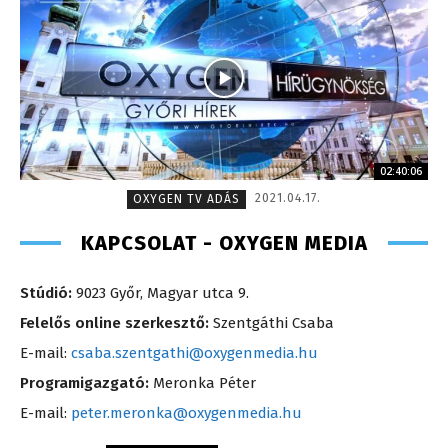
02:40:06
2021.04.17.
OXYGEN TV ADÁS
KAPCSOLAT - OXYGEN MEDIA
Stúdió:
9023 Győr, Magyar utca 9.
Felelős online szerkesztő:
Szentgáthi Csaba
E-mail:
csaba.szentgathi@oxygenmedia.hu
Programigazgató:
Meronka Péter
E-mail:
peter.meronka@oxygenmedia.hu