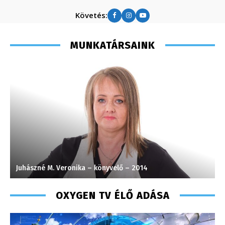
Követés:
MUNKATÁRSAINK
Juhászné M. Veronika – könyvelő – 2014
M
OXYGEN TV ÉLŐ ADÁSA