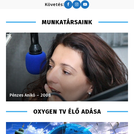
Követés:
MUNKATÁRSAINK
Pénzes Anikó – 2008
F
OXYGEN TV ÉLŐ ADÁSA