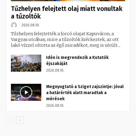
Tűzhelyen felejtett olaj miatt vonultak
a tűzoltók
2026.08.10.
Tűzhelyen felejtették a forró olajat Kapuváron, a
Vargyas utcában, mire a tűzoltók kiérkeztek, az ott
lakó vízzel oltotta az égő zsiradékot, meg is sérült...
Idén is megrendezik a Kutatók
éjszakáját
2026.08.10.
Megnyugtató a Sziget zajszintje: jóval
a határérték alatt maradtak a
mérések
2026.08.10.