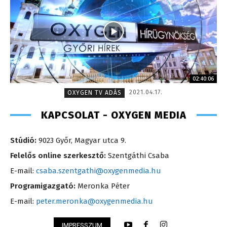
02:40:06
2021.04.17.
OXYGEN TV ADÁS
KAPCSOLAT - OXYGEN MEDIA
Stúdió:
9023 Győr, Magyar utca 9.
Felelős online szerkesztő:
Szentgáthi Csaba
E-mail:
csaba.szentgathi@oxygenmedia.hu
Programigazgató:
Meronka Péter
E-mail:
peter.meronka@oxygenmedia.hu
IMPRESSZUM