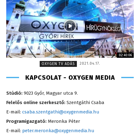
02:40:06
2021.04.17.
OXYGEN TV ADÁS
KAPCSOLAT - OXYGEN MEDIA
Stúdió:
9023 Győr, Magyar utca 9.
Felelős online szerkesztő:
Szentgáthi Csaba
E-mail:
csaba.szentgathi@oxygenmedia.hu
Programigazgató:
Meronka Péter
E-mail:
peter.meronka@oxygenmedia.hu