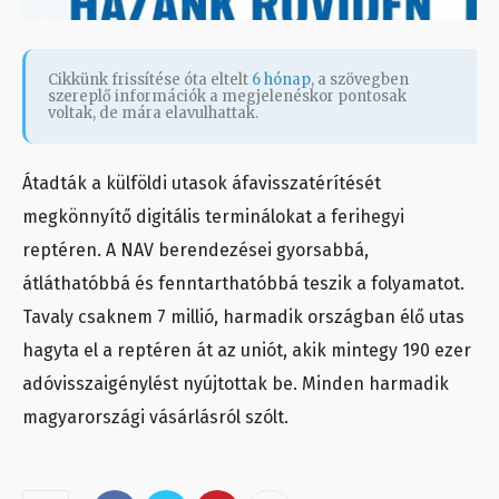
Cikkünk frissítése óta eltelt
6 hónap
, a szövegben
szereplő információk a megjelenéskor pontosak
voltak, de mára elavulhattak.
Átadták a külföldi utasok áfavisszatérítését
megkönnyítő digitális terminálokat a ferihegyi
reptéren. A NAV berendezései gyorsabbá,
átláthatóbbá és fenntarthatóbbá teszik a folyamatot.
Tavaly csaknem 7 millió, harmadik országban élő utas
hagyta el a reptéren át az uniót, akik mintegy 190 ezer
adóvisszaigénylést nyújtottak be. Minden harmadik
magyarországi vásárlásról szólt.