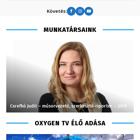
Követés:
MUNKATÁRSAINK
Csrefkó Judit – műsorvezető, szerkesztő-riporter – 2015
M
OXYGEN TV ÉLŐ ADÁSA