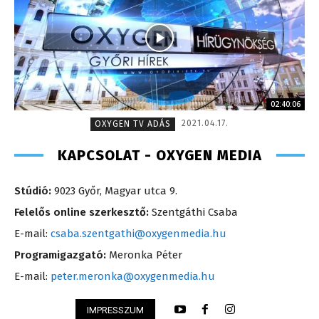
02:40:06
2021.04.17.
OXYGEN TV ADÁS
KAPCSOLAT - OXYGEN MEDIA
Stúdió:
9023 Győr, Magyar utca 9.
Felelős online szerkesztő:
Szentgáthi Csaba
E-mail:
csaba.szentgathi@oxygenmedia.hu
Programigazgató:
Meronka Péter
E-mail:
peter.meronka@oxygenmedia.hu
IMPRESSZUM