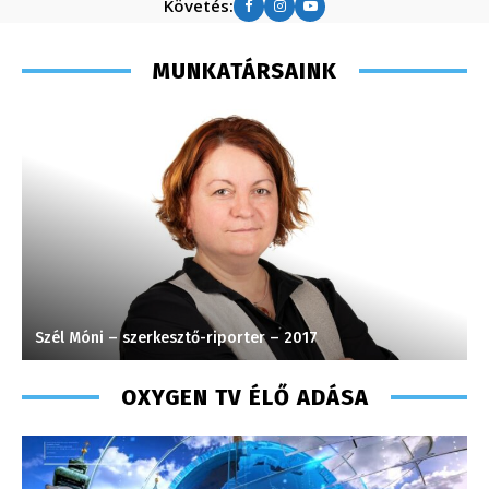
Követés:
MUNKATÁRSAINK
Szél Móni – szerkesztő-riporter – 2017
V
OXYGEN TV ÉLŐ ADÁSA