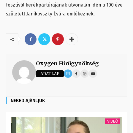
fesztivál kerékpártúrájának útvonalán idén a 100 éve
született Janikovszky Évára emlékeznek.
Oxygen Hirügynökség
ADATLAP
NEKED AJÁNLJUK
VIDEÓ