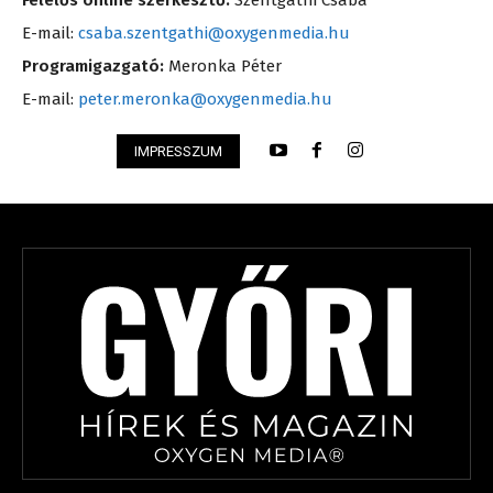
E-mail:
csaba.szentgathi@oxygenmedia.hu
Programigazgató:
Meronka Péter
E-mail:
peter.meronka@oxygenmedia.hu
IMPRESSZUM