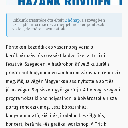
Cikkünk frissítése óta eltelt
2 hónap
, a szövegben
szereplő információk a megjelenéskor pontosak
voltak, de mára elavulhattak.
Pénteken kezdődik és vasárnapig várja a
kerékpározást és olvasást kedvelőket a Tricikli
fesztivál Szegeden. A határokon átívelő kulturális
programot hagyományosan három városban rendezik
meg. Május végén Magyarkanizsa nyitotta a sort és
július végén Sepsiszentgyörgy zárja. A hétvégi szegedi
programokat kilenc helyszínen, a belvárostól a Tisza
partig rendezik meg. Lesz bábszínház,
könyvbemutató, kiállítás, irodalmi beszélgetés,
koncert, kerámia -és grafikai workshop. A Tricikli