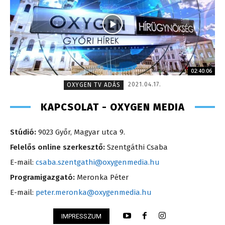
02:40:06
2021.04.17.
OXYGEN TV ADÁS
KAPCSOLAT - OXYGEN MEDIA
Stúdió:
9023 Győr, Magyar utca 9.
Felelős online szerkesztő:
Szentgáthi Csaba
E-mail:
csaba.szentgathi@oxygenmedia.hu
Programigazgató:
Meronka Péter
E-mail:
peter.meronka@oxygenmedia.hu
IMPRESSZUM