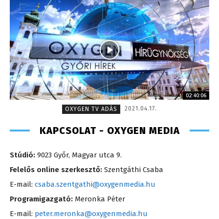
02:40:06
2021.04.17.
OXYGEN TV ADÁS
KAPCSOLAT - OXYGEN MEDIA
Stúdió:
9023 Győr, Magyar utca 9.
Felelős online szerkesztő:
Szentgáthi Csaba
E-mail:
csaba.szentgathi@oxygenmedia.hu
Programigazgató:
Meronka Péter
E-mail:
peter.meronka@oxygenmedia.hu