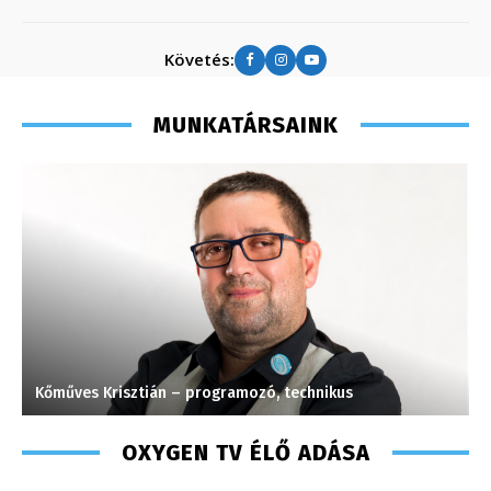
Követés:
MUNKATÁRSAINK
Kőműves Krisztián – programozó, technikus
M
OXYGEN TV ÉLŐ ADÁSA