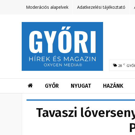
Moderációs alapelvek
Adatkezelési tájékoztató
C
28
GYŐ
GYŐR
NYUGAT
HAZÁNK
Tavaszi lóversen