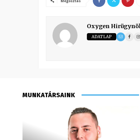
Megosztás
Oxygen Hirügynö
ADATLAP
MUNKATÁRSAINK