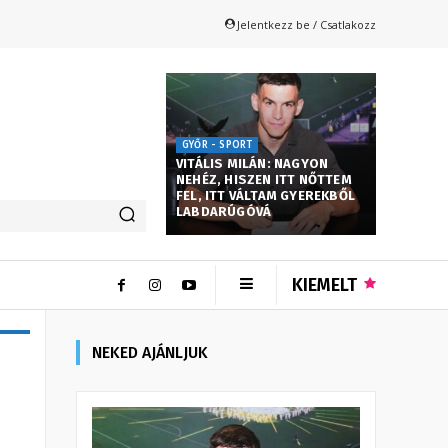
Jelentkezz be / Csatlakozz
GYŐR - SPORT
VITÁLIS MILÁN: NAGYON
NEHÉZ, HISZEN ITT NŐTTEM
FEL, ITT VÁLTAM GYEREKBŐL
LABDARÚGÓVÁ
KIEMELT
NEKED AJÁNLJUK