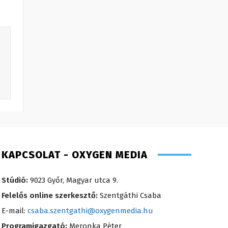
KAPCSOLAT - OXYGEN MEDIA
Stúdió:
9023 Győr, Magyar utca 9.
Felelős online szerkesztő:
Szentgáthi Csaba
E-mail:
csaba.szentgathi@oxygenmedia.hu
Programigazgató:
Meronka Péter