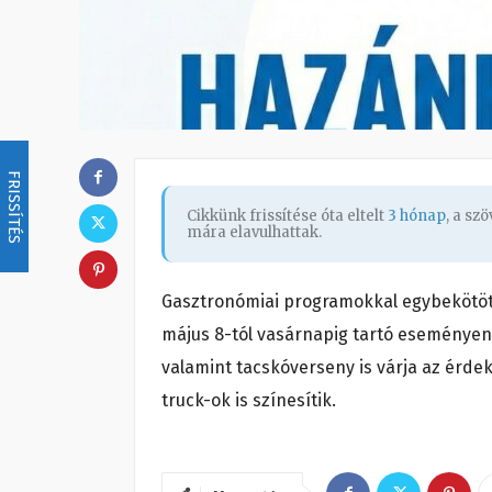
FRISSÍTÉS
Cikkünk frissítése óta eltelt
3 hónap
, a sz
mára elavulhattak.
Gasztronómiai programokkal egybekötött
május 8-tól vasárnapig tartó eseményen
valamint tacskóverseny is várja az érde
truck-ok is színesítik.