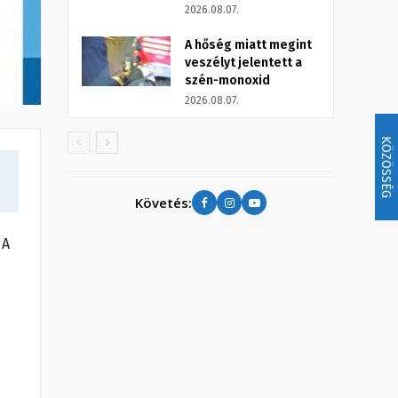
2026.08.07.
A hőség miatt megint
veszélyt jelentett a
szén-monoxid
2026.08.07.
KÖZÖSSÉG
Követés:
 A