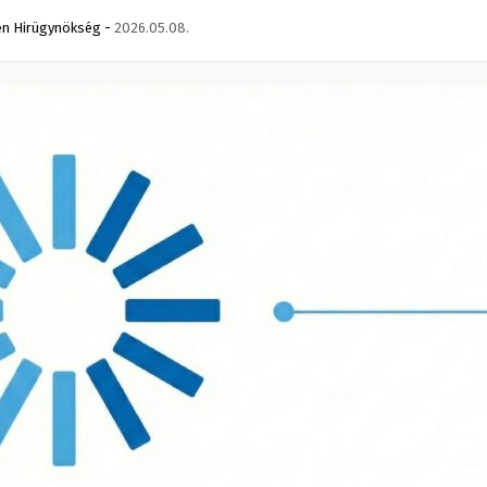
n Hirügynökség
-
2026.05.08.