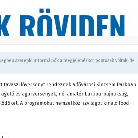
övegben szereplő információk a megjelenéskor pontosak voltak, de
 tavaszi lóversenyt rendeznek a fővárosi Kincsem Parkban.
 ügető és agárversenyek, női amatőr Európa-bajnokság,
klődőket. A programokat nemzetközi ízvilágot kínáló food-