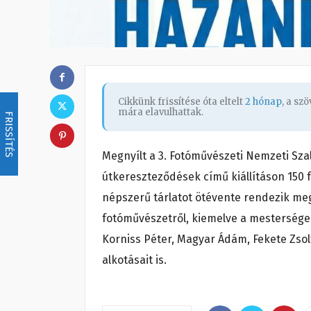
Cikkünk frissítése óta eltelt
2 hónap
, a sz
mára elavulhattak.
FRISSÍTÉS
Megnyílt a 3. Fotóművészeti Nemzeti Sza
útkereszteződések című kiállításon 150 
népszerű tárlatot ötévente rendezik meg
fotóművészetről, kiemelve a mesterséges 
Korniss Péter, Magyar Ádám, Fekete Zsolt, 
alkotásait is.