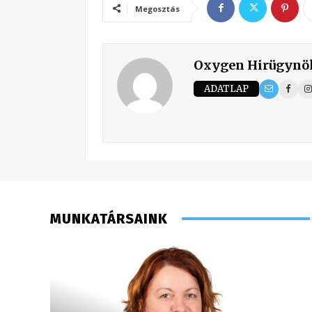
Megosztás
Oxygen Hirügynö
ADATLAP
MUNKATÁRSAINK