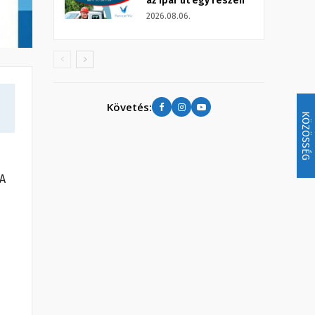
az Ipar út egy részén
2026.08.06.
Követés:
KÖZÖSSÉG
 A