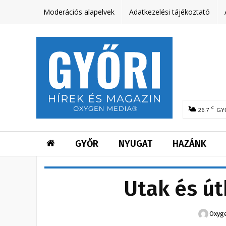
Moderációs alapelvek
Adatkezelési tájékoztató
C
26.7
GY
GYŐR
NYUGAT
HAZÁNK
Utak és ú
Oxyge