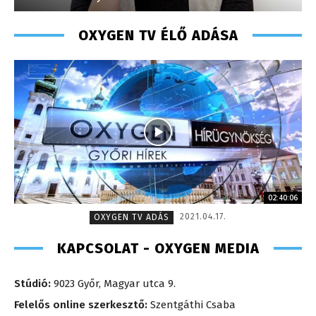
OXYGEN TV ÉLŐ ADÁSA
02:40:06
2021.04.17.
OXYGEN TV ADÁS
KAPCSOLAT - OXYGEN MEDIA
Stúdió:
9023 Győr, Magyar utca 9.
Felelős online szerkesztő:
Szentgáthi Csaba