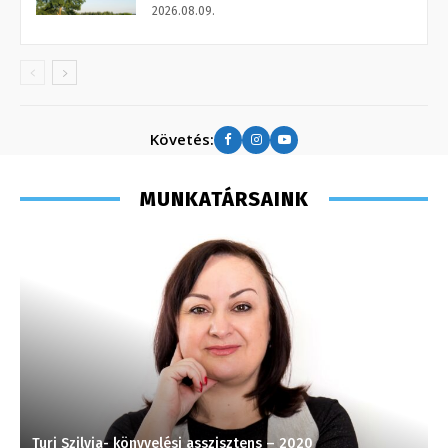
2026.08.09.
Követés:
MUNKATÁRSAINK
Turi Szilvia- könyvelési asszisztens – 2020
H