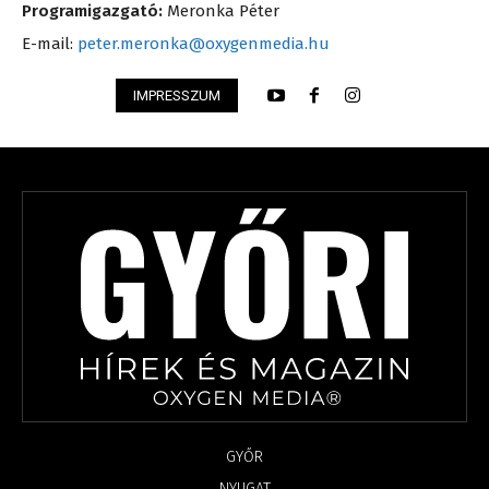
Programigazgató:
Meronka Péter
E-mail:
peter.meronka@oxygenmedia.hu
IMPRESSZUM
GYŐR
NYUGAT