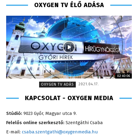
OXYGEN TV ÉLŐ ADÁSA
02:40:06
2021.04.17.
OXYGEN TV ADÁS
KAPCSOLAT - OXYGEN MEDIA
Stúdió:
9023 Győr, Magyar utca 9.
Felelős online szerkesztő:
Szentgáthi Csaba
E-mail:
csaba.szentgathi@oxygenmedia.hu