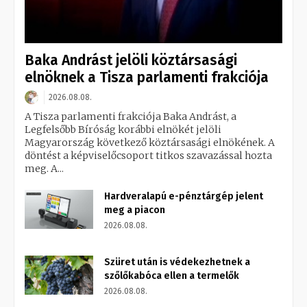
Baka Andrást jelöli köztársasági
elnöknek a Tisza parlamenti frakciója
2026.08.08.
A Tisza parlamenti frakciója Baka Andrást, a
Legfelsőbb Bíróság korábbi elnökét jelöli
Magyarország következő köztársasági elnökének. A
döntést a képviselőcsoport titkos szavazással hozta
meg. A...
Hardveralapú e-pénztárgép jelent
meg a piacon
2026.08.08.
Szüret után is védekezhetnek a
szőlőkabóca ellen a termelők
2026.08.08.