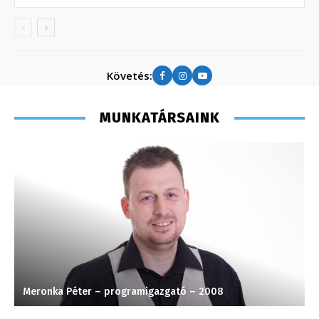
Követés:
MUNKATÁRSAINK
Meronka Péter – programigazgató – 2008
P