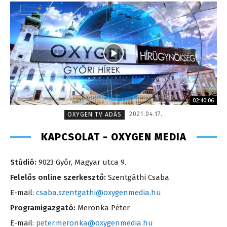
02:40:06
2021.04.17.
OXYGEN TV ADÁS
KAPCSOLAT - OXYGEN MEDIA
Stúdió:
9023 Győr, Magyar utca 9.
Felelős online szerkesztő:
Szentgáthi Csaba
E-mail:
csaba.szentgathi@oxygenmedia.hu
Programigazgató:
Meronka Péter
E-mail:
peter.meronka@oxygenmedia.hu