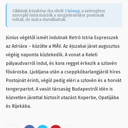
Cikkünk frissítése óta eltelt
3 hónap
, a szövegben
szereplő információk a megjelenéskor pontosak
voltak, de mára elavulhattak.
Június végétől ismét indulnak Retró Istria Expresszek
az Adriára – közölte a MÁV. Az éjszakai járat augusztus
végéig naponta közlekedik. A vonat a Keleti
pályaudvarról indul, és kora reggel érkezik a szlovén
fővárosba. Ljubljana után a cseppkőbarlangjáról híres
Postojnát érinti, végül pedig eléri a szlovén és a horvát
tengerpartot. A vasút társaság Budapestről idén is
közvetlen járattal biztosít utazást Koperbe, Opatijába
és Rijekába.