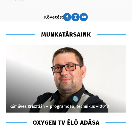
Követés:
MUNKATÁRSAINK
Kőműves Krisztián – programozó, technikus – 2013
M
OXYGEN TV ÉLŐ ADÁSA