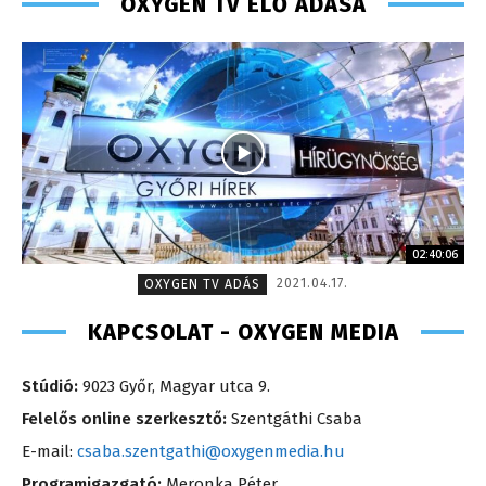
OXYGEN TV ÉLŐ ADÁSA
02:40:06
2021.04.17.
OXYGEN TV ADÁS
KAPCSOLAT - OXYGEN MEDIA
Stúdió:
9023 Győr, Magyar utca 9.
Felelős online szerkesztő:
Szentgáthi Csaba
E-mail:
csaba.szentgathi@oxygenmedia.hu
Programigazgató:
Meronka Péter