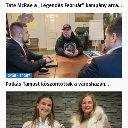
Tate McRae a „Legendás Február” kampány arca…
GYŐR - SPORT
Patkás Tamást köszöntötték a városházán…