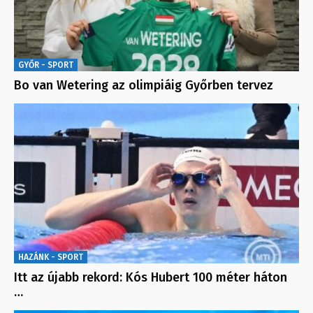
GYŐR - SPORT
Bo van Wetering az olimpiáig Győrben tervez
HAZÁNK - SPORT
Itt az újabb rekord: Kós Hubert 100 méter háton
…