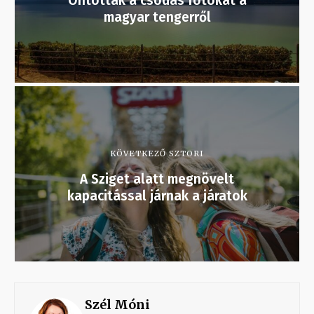
Ontották a csodás fotókat a
magyar tengerről
KÖVETKEZŐ SZTORI
A Sziget alatt megnövelt
kapacitással járnak a járatok
Szél Móni