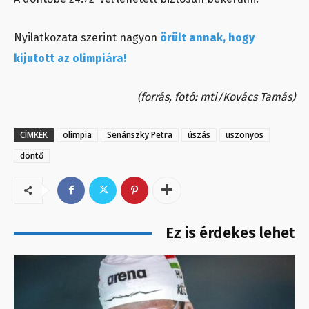
Nyilatkozata szerint nagyon
örült annak, hogy
kijutott az olimpiára!
(forrás, fotó: mti/Kovács Tamás)
CÍMKÉK
olimpia
Senánszky Petra
úszás
uszonyos
döntő
Ez is érdekes lehet