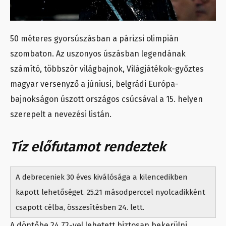
50 méteres gyorsúszásban a párizsi olimpián
szombaton. Az uszonyos úszásban legendának
számító, többször világbajnok, Világjátékok-győztes
magyar versenyző a júniusi, belgrádi Európa-
bajnokságon úszott országos csúcsával a 15. helyen
szerepelt a nevezési listán.
Tíz előfutamot rendeztek
A debreceniek 30 éves kiválósága a kilencedikben
kapott lehetőséget. 25.21 másodperccel nyolcadikként
csapott célba, összesítésben 24. lett.
A döntőbe 24.72-vel lehetett biztosan bekerülni.