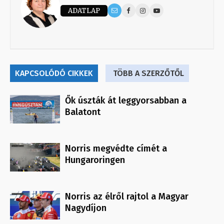
ADATLAP
KAPCSOLÓDÓ CIKKEK
TÖBB A SZERZŐTŐL
Ők úszták át leggyorsabban a
Balatont
Norris megvédte címét a
Hungaroringen
Norris az élről rajtol a Magyar
Nagydíjon