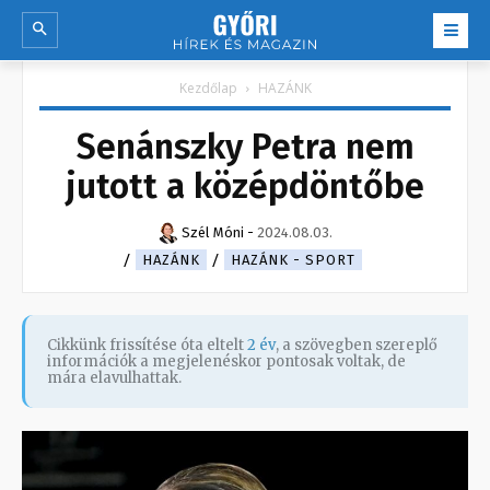
Kezdőlap
HAZÁNK
Senánszky Petra nem
jutott a középdöntőbe
Szél Móni
-
2024.08.03.
HAZÁNK
HAZÁNK - SPORT
Cikkünk frissítése óta eltelt
2 év
, a szövegben szereplő
információk a megjelenéskor pontosak voltak, de
mára elavulhattak.