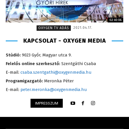
02:40:06
2021.04.17.
OXYGEN TV ADÁS
KAPCSOLAT - OXYGEN MEDIA
Stúdió:
9023 Győr, Magyar utca 9.
Felelős online szerkesztő:
Szentgáthi Csaba
E-mail:
csaba.szentgathi@oxygenmedia.hu
Programigazgató:
Meronka Péter
E-mail:
peter.meronka@oxygenmedia.hu
IMPRESSZUM