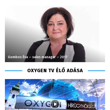
Gombos Éva – sales manager – 2017
T
OXYGEN TV ÉLŐ ADÁSA