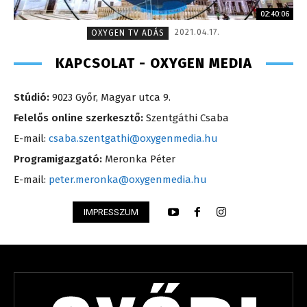
02:40:06
2021.04.17.
OXYGEN TV ADÁS
KAPCSOLAT - OXYGEN MEDIA
Stúdió:
9023 Győr, Magyar utca 9.
Felelős online szerkesztő:
Szentgáthi Csaba
E-mail:
csaba.szentgathi@oxygenmedia.hu
Programigazgató:
Meronka Péter
E-mail:
peter.meronka@oxygenmedia.hu
IMPRESSZUM