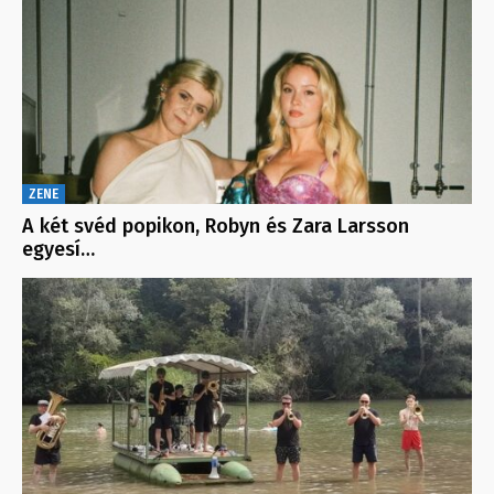
ZENE
A két svéd popikon, Robyn és Zara Larsson
egyesí…