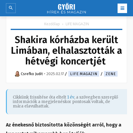
Kezdőlap
LIFE MAGAZIN
Shakira kórházba került
Limában, elhalasztották a
hétvégi koncertjét
Csrefko Judit
-
2025.02.17.
LIFE MAGAZIN
ZENE
Cikkünk frissítése óta eltelt
1 év
, a szövegben szereplő
információk a megjelenéskor pontosak voltak, de
mára elavulhattak.
Az énekesnő biztosította közönségét arról, hogy a