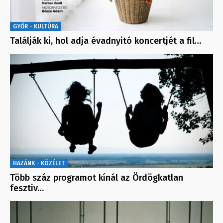
GYŐR - KULTÚRA
Találják ki, hol adja évadnyitó koncertjét a fil…
HAZÁNK - KÖZÉLET
Több száz programot kínál az Ördögkatlan
fesztiv…