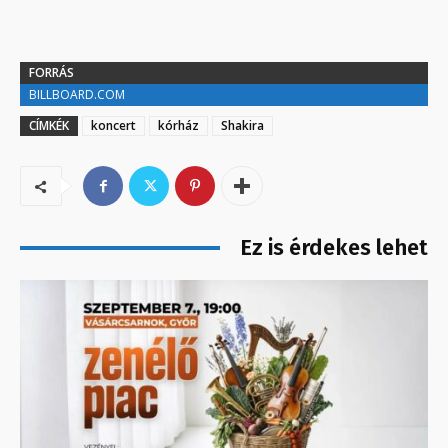
FORRÁS
BILLBOARD.COM
CÍMKÉK
koncert
kórház
Shakira
Ez is érdekes lehet