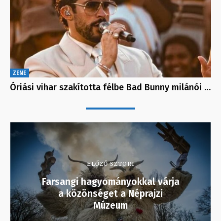
ZENE
Óriási vihar szakította félbe Bad Bunny milánói …
ELŐZŐ SZTORI
Farsangi hagyományokkal várja
a közönséget a Néprajzi
Múzeum