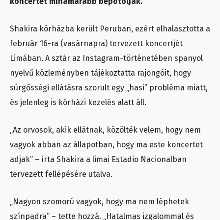
koncertet mihamarabb bepótolják.
Shakira kórházba került Peruban, ezért elhalasztotta a
február 16-ra (vasárnapra) tervezett koncertjét
Limában. A sztár az Instagram-történetében spanyol
nyelvű közleményben tájékoztatta rajongóit, hogy
sürgősségi ellátásra szorult egy „hasi” probléma miatt,
és jelenleg is kórházi kezelés alatt áll.
„Az orvosok, akik ellátnak, közölték velem, hogy nem
vagyok abban az állapotban, hogy ma este koncertet
adjak” – írta Shakira a limai Estadio Nacionalban
tervezett fellépésére utalva.
„Nagyon szomorú vagyok, hogy ma nem léphetek
színpadra” – tette hozzá. „Hatalmas izgalommal és