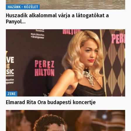
HAZÁNK - KÖZÉLET
Huszadik alkalommal várja a látogatókat a
Panyol…
ZENE
Elmarad Rita Ora budapesti koncertje