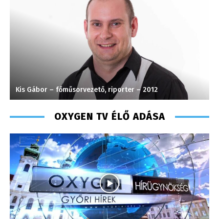
Kis Gábor – főműsorvezető, riporter – 2012
S
OXYGEN TV ÉLŐ ADÁSA