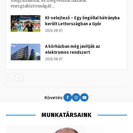
megcsináltuk, és megvédtük hazánk
energiabiztonságát....
Kl-selejtező – Egy öngóllal hátrányba
került Lettországban a Győr
2026.08.07.
A kórházban még javítják az
elektromos rendszert
2026.08.07.
Követés:
MUNKATÁRSAINK