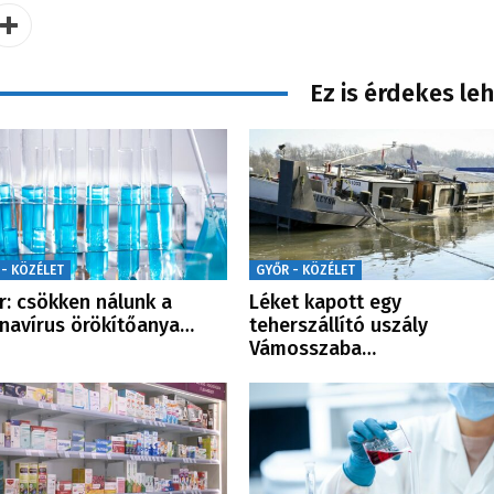
Ez is érdekes le
 - KÖZÉLET
GYŐR - KÖZÉLET
ír: csökken nálunk a
Léket kapott egy
navírus örökítőanya…
teherszállító uszály
Vámosszaba…