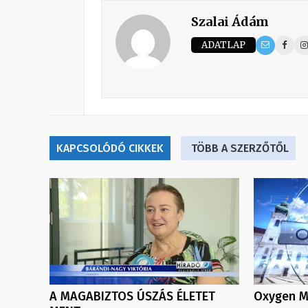
Szalai Ádám
ADATLAP
KAPCSOLÓDÓ CIKKEK
TÖBB A SZERZŐTŐL
A MAGABIZTOS ÚSZÁS ÉLETET
Oxygen Me