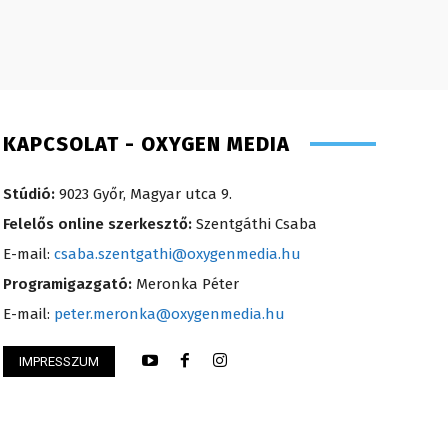
KAPCSOLAT - OXYGEN MEDIA
Stúdió:
9023 Győr, Magyar utca 9.
Felelős online szerkesztő:
Szentgáthi Csaba
E-mail:
csaba.szentgathi@oxygenmedia.hu
Programigazgató:
Meronka Péter
E-mail:
peter.meronka@oxygenmedia.hu
IMPRESSZUM
 M. Veronika – könyvelő – 2014
Horváth Ferenc – o