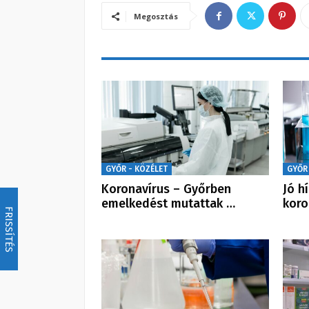
Megosztás
GYŐR - KÖZÉLET
GYŐR
Koronavírus – Győrben
Jó h
emelkedést mutattak …
koro
FRISSÍTÉS