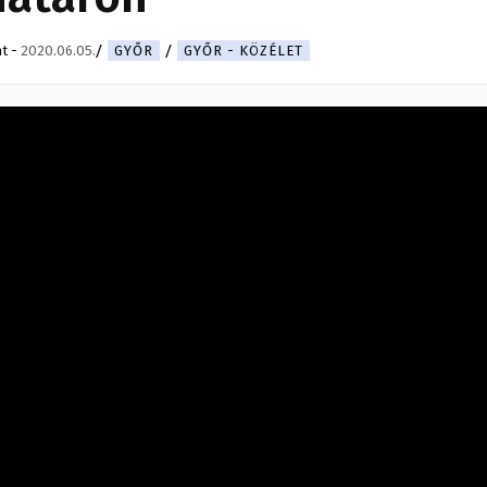
nt
-
2020.06.05.
GYŐR
GYŐR - KÖZÉLET