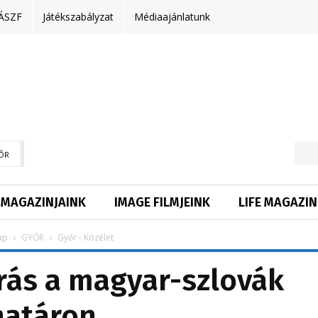
ÁSZF
Játékszabályzat
Médiaajánlatunk
ŐR
MAGAZINJAINK
IMAGE FILMJEINK
LIFE MAGAZIN
ap
GYŐR
Győr - Közélet
rás a magyar-szlovák
határon