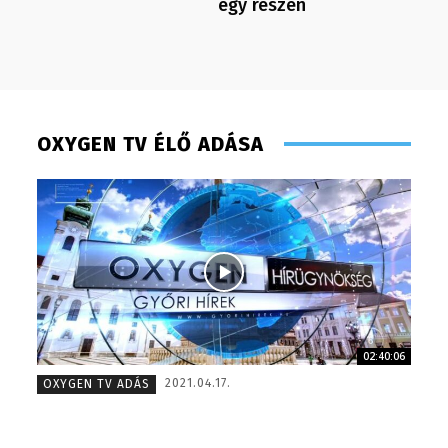
egy részén
OXYGEN TV ÉLŐ ADÁSA
02:40:06
Tóth Bálint – operatőr-vágó
Juhászné
2021.04.17.
OXYGEN TV ADÁS