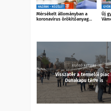
HAZÁNK - KÖZÉLET
GYŐR
Mérsékelt állományban a
Új g
koronavírus örökítőanyag…
Vám
ELŐZŐ SZTORI
Visszatér a termelői piac 
Dunakapu térre is