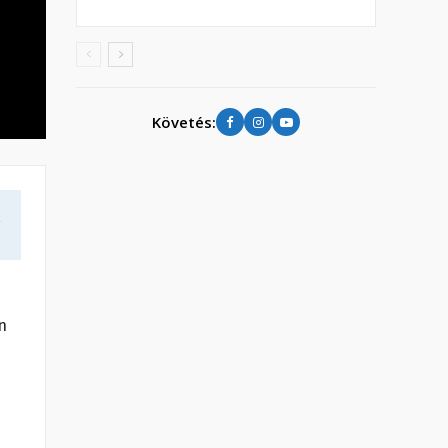
Követés:
a
n