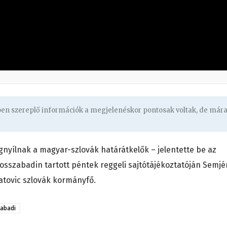
gben szereplő információk a megjelenéskor pontosak voltak, de már
gnyílnak a magyar-szlovák határátkelők – jelentette be az
osszabadin tartott péntek reggeli sajtótájékoztatóján Semjé
Matovic szlovák kormányfő.
abadi