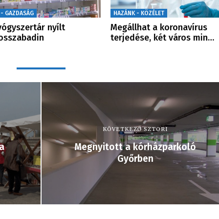
 - GAZDASÁG
HAZÁNK - KÖZÉLET
yógyszertár nyílt
Megállhat a koronavírus
osszabadin
terjedése, két város min…
KÖVETKEZŐ SZTORI
a
Megnyitott a kórházparkoló
Győrben