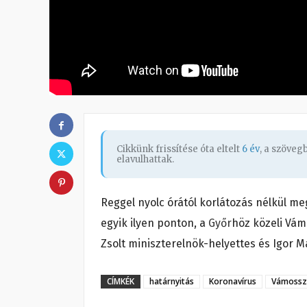
Cikkünk frissítése óta eltelt
6 év
, a szöve
elavulhattak.
Reggel nyolc órától korlátozás nélkül me
egyik ilyen ponton, a
Győr
höz közeli Vám
Zsolt miniszterelnök-helyettes és Igor 
CÍMKÉK
határnyitás
Koronavírus
Vámossz