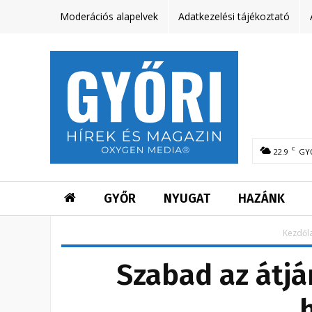
Moderációs alapelvek
Adatkezelési tájékoztató
C
22.9
GY
GYŐR
NYUGAT
HAZÁNK
Kezdől
Szabad az átjá