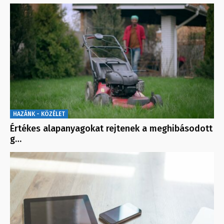
HAZÁNK - KÖZÉLET
Értékes alapanyagokat rejtenek a meghibásodott
g…