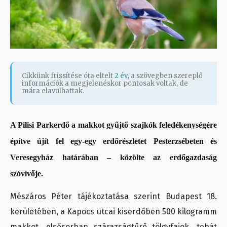
Cikkünk frissítése óta eltelt
2 év
, a szövegben szereplő
információk a megjelenéskor pontosak voltak, de
mára elavulhattak.
A Pilisi Parkerdő a makkot gyűjtő szajkók feledékenységére
építve újít fel egy-egy erdőrészletet Pesterzsébeten és
Veresegyház határában – közölte az erdőgazdaság
szóvivője.
Mészáros Péter tájékoztatása szerint Budapest 18.
kerületében, a Kapocs utcai kiserdőben 500 kilogramm
makkot, elsősorban szárazságtűrő tölgyfajok, tehát