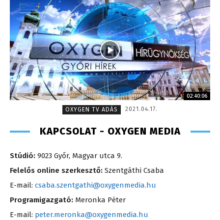
02:40:06
2021.04.17.
OXYGEN TV ADÁS
KAPCSOLAT - OXYGEN MEDIA
Stúdió:
9023 Győr, Magyar utca 9.
Felelős online szerkesztő:
Szentgáthi Csaba
E-mail:
csaba.szentgathi@oxygenmedia.hu
Programigazgató:
Meronka Péter
E-mail:
peter.meronka@oxygenmedia.hu