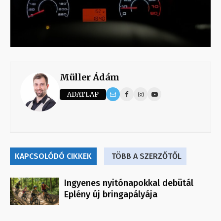
Müller Ádám
ADATLAP
KAPCSOLÓDÓ CIKKEK
TÖBB A SZERZŐTŐL
Ingyenes nyitónapokkal debütál
Eplény új bringapályája