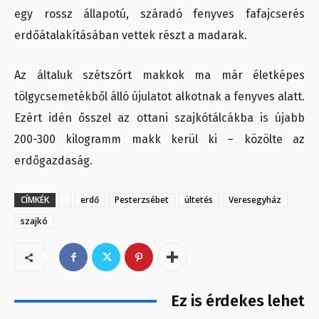
egy rossz állapotú, száradó fenyves fafajcserés
erdőátalakításában vettek részt a madarak.
Az általuk szétszórt makkok ma már életképes
tölgycsemetékből álló újulatot alkotnak a fenyves alatt.
Ezért idén ősszel az ottani szajkótálcákba is újabb
200-300 kilogramm makk kerül ki – közölte az
erdőgazdaság.
CÍMKÉK
erdő
Pesterzsébet
ültetés
Veresegyház
szajkó
Ez is érdekes lehet