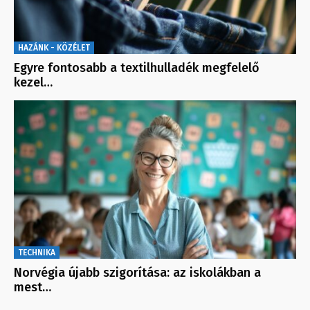
HAZÁNK - KÖZÉLET
Egyre fontosabb a textilhulladék megfelelő
kezel…
TECHNIKA
Norvégia újabb szigorítása: az iskolákban a
mest…