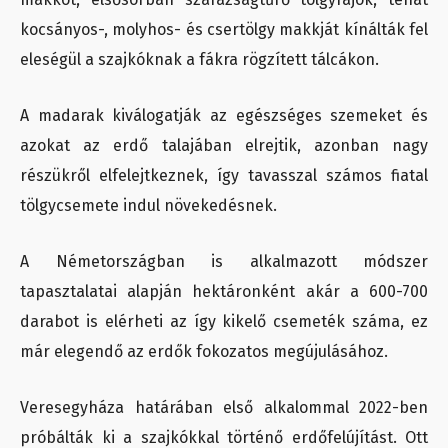
kocsányos-, molyhos- és csertölgy makkját kínálták fel
eleségül a szajkóknak a fákra rögzített tálcákon.
A madarak kiválogatják az egészséges szemeket és
azokat az erdő talajában elrejtik, azonban nagy
részükről elfelejtkeznek, így tavasszal számos fiatal
tölgycsemete indul növekedésnek.
A Németországban is alkalmazott módszer
tapasztalatai alapján hektáronként akár a 600-700
darabot is elérheti az így kikelő csemeték száma, ez
már elegendő az erdők fokozatos megújulásához.
Veresegyháza határában első alkalommal 2022-ben
próbálták ki a szajkókkal történő erdőfelújítást. Ott