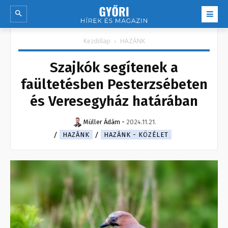
Kezdőlap
HAZÁNK
Szajkók segítenek a
faültetésben Pesterzsébeten
és Veresegyház határában
Müller Ádám
-
2024.11.21.
HAZÁNK
HAZÁNK - KÖZÉLET