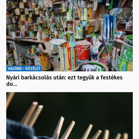
HAZÁNK - KÖZÉLET
Nyári barkácsolás után: ezt tegyük a festékes
do…