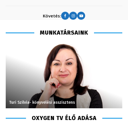
Követés:
MUNKATÁRSAINK
Müller Ádám – online szerkesztő – 2016
H
OXYGEN TV ÉLŐ ADÁSA