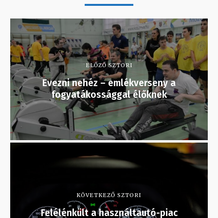
ELŐZŐ SZTORI
Evezni nehéz – emlékverseny a
fogyatákossággal élőknek
KÖVETKEZŐ SZTORI
Felélénkült a használtautó-piac