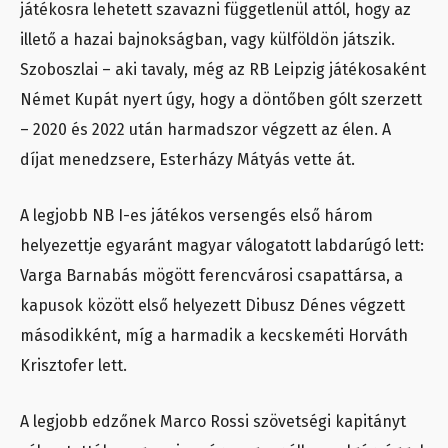
játékosra lehetett szavazni függetlenül attól, hogy az
illető a hazai bajnokságban, vagy külföldön játszik.
Szoboszlai – aki tavaly, még az RB Leipzig játékosaként
Német Kupát nyert úgy, hogy a döntőben gólt szerzett
– 2020 és 2022 után harmadszor végzett az élen. A
díjat menedzsere, Esterházy Mátyás vette át.
A legjobb NB I-es játékos versengés első három
helyezettje egyaránt magyar válogatott labdarúgó lett:
Varga Barnabás mögött ferencvárosi csapattársa, a
kapusok között első helyezett Dibusz Dénes végzett
másodikként, míg a harmadik a kecskeméti Horváth
Krisztofer lett.
A legjobb edzőnek Marco Rossi szövetségi kapitányt