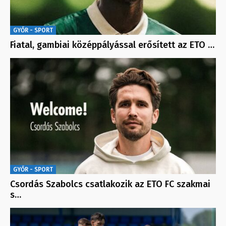
GYŐR - SPORT
Fiatal, gambiai középpályással erősített az ETO …
GYŐR - SPORT
Csordás Szabolcs csatlakozik az ETO FC szakmai
s…