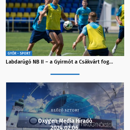
GYŐR - SPORT
Labdarúgó NB II – a Gyirmót a Csákvárt fog…
ELŐZŐ SZTORI
Oxygen Media Híradó
2024.02.06.