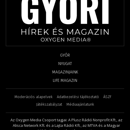
GYŐR
NYUGAT
MAGAZINJAINK
LIFE MAGAZIN
Moderációs alapelvek
Adatkezelési tájékoztató
ÁSZF
Játékszabályzat
Médiaajánlatunk
Az Oxygen Media Csoport tagjai: A Plusz Rádió Nonprofit Kft., az
Alisca Network Kft. és a Lajta Rádió Kft., az MTVA és a Magyar