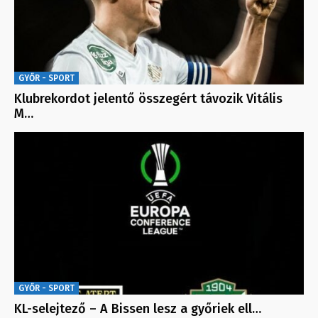
GYŐR - SPORT
Klubrekordot jelentő összegért távozik Vitális
M…
GYŐR - SPORT
KL-selejtező – A Bissen lesz a győriek ell…