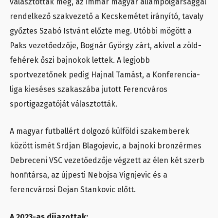
választották meg, az immár magyar állampolgársággal
rendelkező szakvezető a Kecskemétet irányító, tavaly
győztes Szabó Istvánt előzte meg. Utóbbi mögött a
Paks vezetőedzője, Bognár György zárt, akivel a zöld-
fehérek őszi bajnokok lettek. A legjobb
sportvezetőnek pedig Hajnal Tamást, a Konferencia-
liga kieséses szakaszába jutott Ferencváros
sportigazgatóját választották.
A magyar futballért dolgozó külföldi szakemberek
között ismét Srdjan Blagojevic, a bajnoki bronzérmes
Debreceni VSC vezetőedzője végzett az élen két szerb
honfitársa, az újpesti Nebojsa Vignjevic és a
ferencvárosi Dejan Stankovic előtt.
A 2023-as díjazottak: