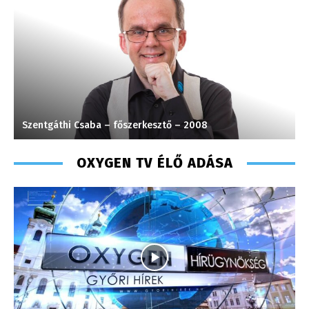
Szentgáthi Csaba – főszerkesztő – 2008
T
OXYGEN TV ÉLŐ ADÁSA