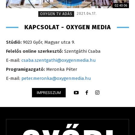
02:40:06
2021.04.17.
OXYGEN TV ADÁS
KAPCSOLAT - OXYGEN MEDIA
Stúdió:
9023 Győr, Magyar utca 9.
Felelős online szerkesztő:
Szentgáthi Csaba
E-mail:
csaba.szentgathi@oxygenmedia.hu
Programigazgató:
Meronka Péter
E-mail:
peter.meronka@oxygenmedia.hu
IMPRESSZUM