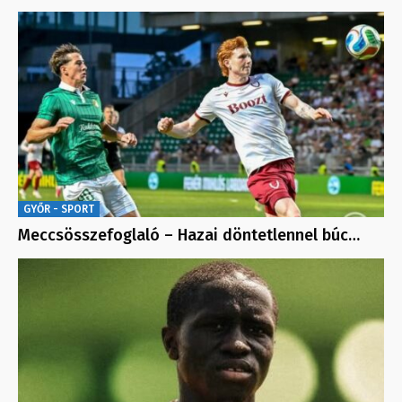
GYŐR - SPORT
Meccsösszefoglaló – Hazai döntetlennel búc…