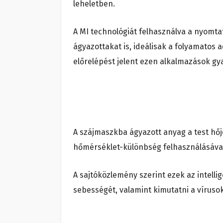
leheletben.
A MI technológiát felhasználva a nyomtat
ágyazottakat is, ideálisak a folyamatos 
előrelépést jelent ezen alkalmazások gy
A szájmaszkba ágyazott anyag a test hőjé
hőmérséklet-különbség felhasználásával. 
A sajtóközlemény szerint ezek az intell
sebességét, valamint kimutatni a víruso