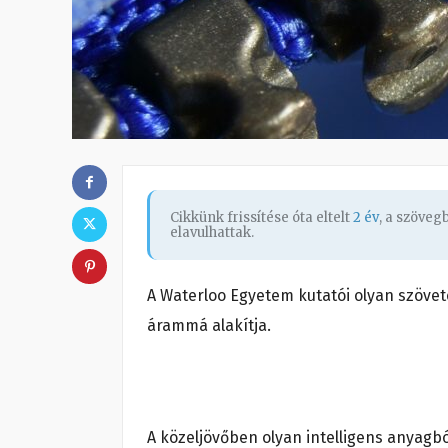
Cikkünk frissítése óta eltelt
2 év
, a szöve
elavulhattak.
A Waterloo Egyetem kutatói olyan szövete
árammá alakítja.
A közeljövőben olyan intelligens anyagb