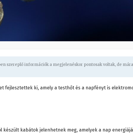
gben szereplő információk a megjelenéskor pontosak voltak, de már
t fejlesztettek ki, amely a testhőt és a napfényt is elektrom
ól készült kabátok jelenhetnek meg, amelyek a nap energiájá