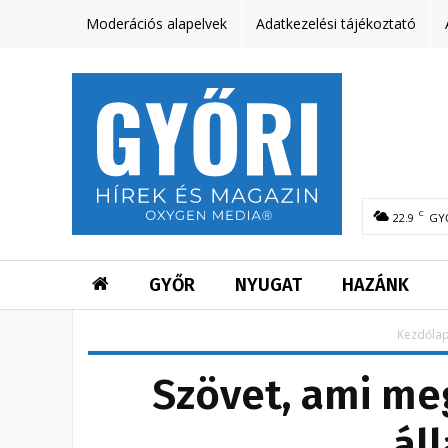
Moderációs alapelvek
Adatkezelési tájékoztató
C
22.9
GY
GYŐR
NYUGAT
HAZÁNK
Kezdőla
Szövet, ami me
ál