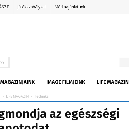
ÁSZF
Játékszabályzat
Médiaajánlatunk
ŐR
MAGAZINJAINK
IMAGE FILMJEINK
LIFE MAGAZIN
p
LIFE MAGAZIN
Technika
gmondja az egészségi
lapotodat