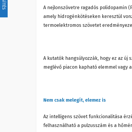
A nejlonszövetre ragadós polidopamin (PDA
amely hidrogénkötéseken keresztül vonz
termoelektromos szövetet eredményeze
A kutatók hangsúlyozzák, hogy ez az új 
meglévő piacon kapható elemmel vagy a
Nem csak melegít, elemez is
Az intelligens szövet funkcionalitása ér
felhasználható a pulzusszám és a hőmérsé