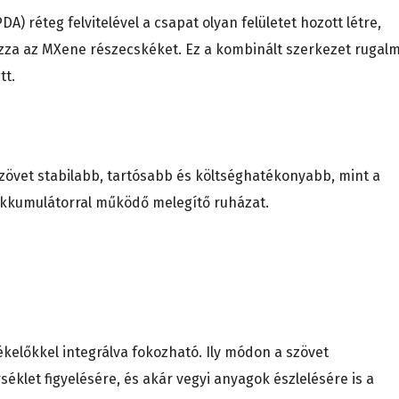
) réteg felvitelével a csapat olyan felületet hozott létre,
za az MXene részecskéket. Ez a kombinált szerkezet rugal
tt.
szövet stabilabb, tartósabb és költséghatékonyabb, mint a
kkumulátorral működő melegítő ruházat.
zékelőkkel integrálva fokozható. Ily módon a szövet
klet figyelésére, és akár vegyi anyagok észlelésére is a