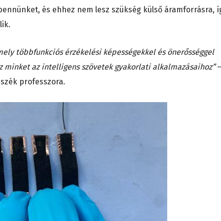
bennünket, és ehhez nem lesz szükség külső áramforrásra, í
lik.
amely többfunkciós érzékelési képességekkel és önerősséggel
z minket az intelligens szövetek gyakorlati alkalmazásaihoz”
szék professzora.