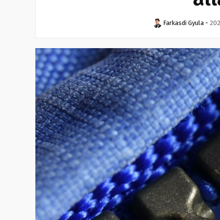
Farkasdi Gyula
-
202