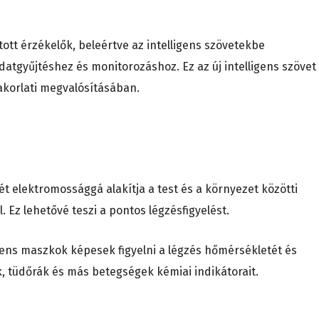
ott érzékelők, beleértve az intelligens szövetekbe
adatgyűjtéshez és monitorozáshoz. Ez az új intelligens szövet
akorlati megvalósításában.
t elektromossággá alakítja a test és a környezet közötti
Ez lehetővé teszi a pontos légzésfigyelést.
igens maszkok képesek figyelni a légzés hőmérsékletét és
k, tüdőrák és más betegségek kémiai indikátorait.