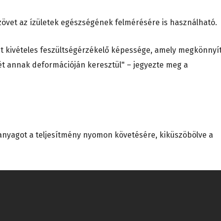
zövet az ízületek egészségének felmérésére is használható.
 kivételes feszültségérzékelő képessége, amely megkönnyít
ét annak deformációján keresztül" – jegyezte meg a
 anyagot a teljesítmény nyomon követésére, kiküszöbölve a