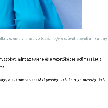
llátva, amely lehetővé teszi, hogy a szövet elnyeli a napfény
anyagokat, mint az MXene és a vezetőképes polimereket a
val.
nagy elektromos vezetőképességükről és rugalmasságukról