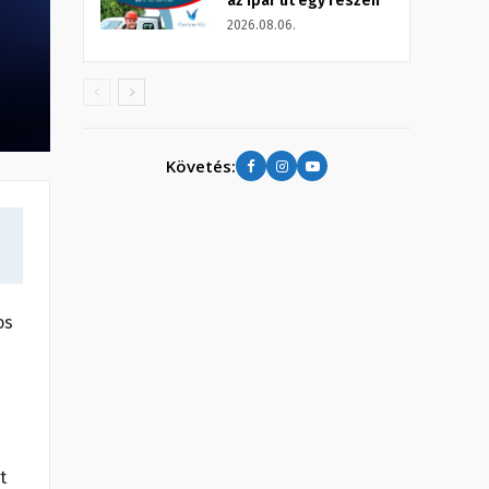
az Ipar út egy részén
2026.08.06.
Követés:
a
os
t