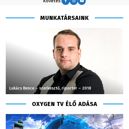
Követés:
MUNKATÁRSAINK
Lukács Bence – szerkesztő, riporter – 2018
S
OXYGEN TV ÉLŐ ADÁSA