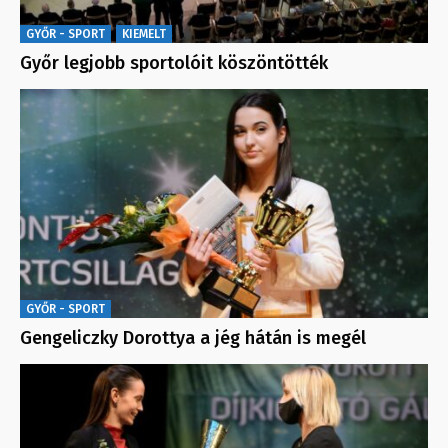
GYŐR - SPORT
KIEMELT
Győr legjobb sportolóit köszöntötték
GYŐR - SPORT
Gengeliczky Dorottya a jég hátán is megél