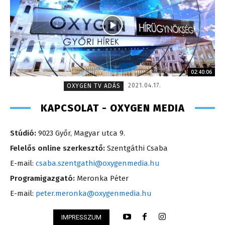
02:40:06
2021.04.17.
OXYGEN TV ADÁS
KAPCSOLAT - OXYGEN MEDIA
Stúdió:
9023 Győr, Magyar utca 9.
Felelős online szerkesztő:
Szentgáthi Csaba
E-mail:
csaba.szentgathi@oxygenmedia.hu
Programigazgató:
Meronka Péter
E-mail:
peter.meronka@oxygenmedia.hu
IMPRESSZUM