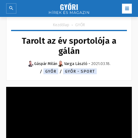
Kezdőlap
GYŐR
Tarolt az év sportolója a
gálán
Gáspár Milán
Varga László
-
2021.03.18.
GYŐR
GYŐR - SPORT