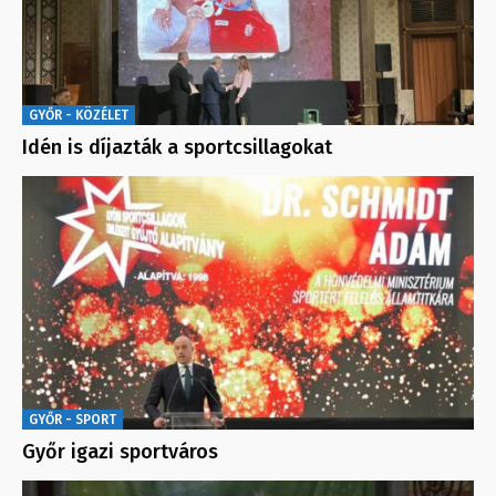
GYŐR - KÖZÉLET
Idén is díjazták a sportcsillagokat
GYŐR - SPORT
Győr igazi sportváros