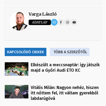
Varga László
ADATLAP
KAPCSOLÓDÓ CIKKEK
TÖBB A SZERZŐTŐL
Elkészült a meccsnaptár: így játszik
majd a Győri Audi ETO KC
Vitális Milán: Nagyon nehéz, hiszen
itt nőttem fel, itt váltam gyerekből
labdarúgóvá