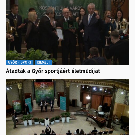
GYŐR - SPORT
KIEMELT
Átadták a Győr sportjáért életműdíjat