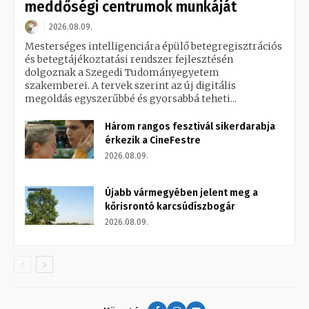
meddőségi centrumok munkáját
2026.08.09.
Mesterséges intelligenciára épülő betegregisztrációs
és betegtájékoztatási rendszer fejlesztésén
dolgoznak a Szegedi Tudományegyetem
szakemberei. A tervek szerint az új digitális
megoldás egyszerűbbé és gyorsabbá teheti...
Három rangos fesztivál sikerdarabja
érkezik a CineFestre
2026.08.09.
Újabb vármegyében jelent meg a
kőrisrontó karcsúdíszbogár
2026.08.09.