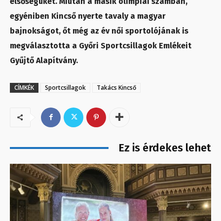
elsőségüket. Miután a másik olimpiai számban,
egyéniben Kincső nyerte tavaly a magyar
bajnokságot, őt még az év női sportolójának is
megválasztotta a Győri Sportcsillagok Emlékeit
Gyűjtő Alapítvány.
CÍMKÉK
Sportcsillagok
Takács Kincső
Ez is érdekes lehet