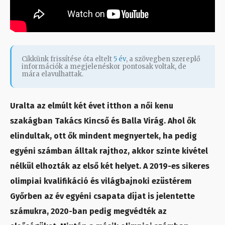
Cikkünk frissítése óta eltelt
5 év
, a szövegben szereplő
információk a megjelenéskor pontosak voltak, de
mára elavulhattak.
Uralta az elmúlt két évet itthon a női kenu
szakágban Takács Kincső és Balla Virág. Ahol ők
elindultak, ott ők mindent megnyertek, ha pedig
egyéni számban álltak rajthoz, akkor szinte kivétel
nélkül elhozták az első két helyet. A 2019-es sikeres
olimpiai kvalifikáció és világbajnoki ezüstérem
Győrben az év egyéni csapata díjat is jelentette
számukra, 2020-ban pedig megvédték az