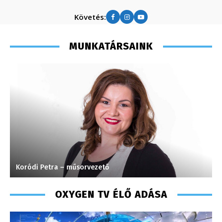
Követés:
MUNKATÁRSAINK
Koródi Petra – műsorvezető
P
OXYGEN TV ÉLŐ ADÁSA