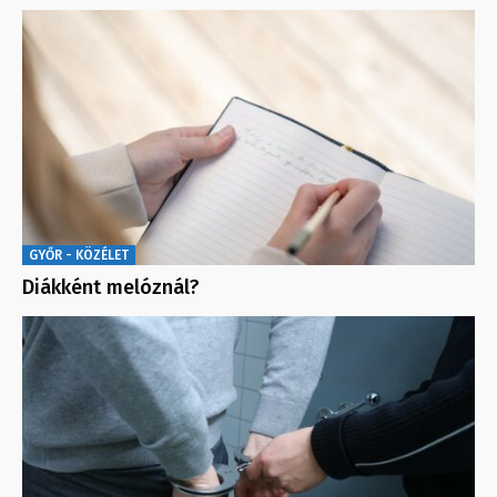
GYŐR - KÖZÉLET
Diákként melóznál?