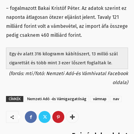
– fogalmazott Bakai Kristóf Péter. Az adatok szerint ez
naponta átlagosan ötezer eljárást jelent. Tavaly
121
milliárd forint volt a vámbevétel
, az import áfa összege
pedig csaknem 460 milliárd forint.
Egy év alatt 316 kilogramm kábítószert, 13 millió szál
cigarettát és több mint 3 ezer lőszert foglaltak le.
(forrás: mti/fotó: Nemzeti Adó-és Vámhivatal Facebook
oldala)
CÍMKÉK
Nemzeti Adó -és Vámigazgatóság
vámnap
nav