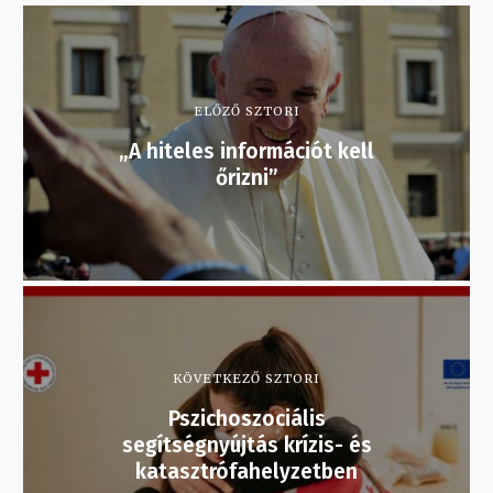
ELŐZŐ SZTORI
„A hiteles információt kell
őrizni”
KÖVETKEZŐ SZTORI
Pszichoszociális
segítségnyújtás krízis- és
katasztrófahelyzetben