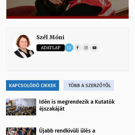
Szél Móni
ADATLAP
KAPCSOLÓDÓ CIKKEK
TÖBB A SZERZŐTŐL
Idén is megrendezik a Kutatók
éjszakáját
Újabb rendkívüli ülés a