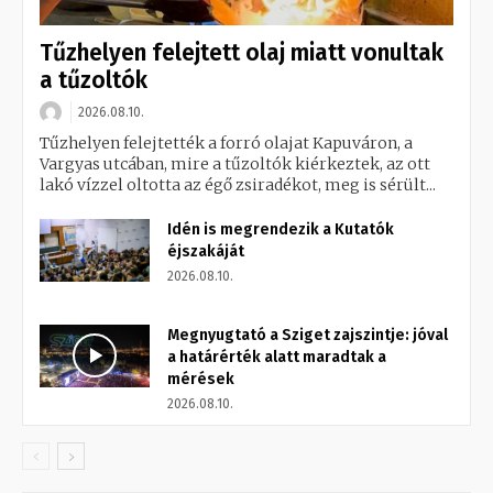
Tűzhelyen felejtett olaj miatt vonultak
a tűzoltók
2026.08.10.
Tűzhelyen felejtették a forró olajat Kapuváron, a
Vargyas utcában, mire a tűzoltók kiérkeztek, az ott
lakó vízzel oltotta az égő zsiradékot, meg is sérült...
Idén is megrendezik a Kutatók
éjszakáját
2026.08.10.
Megnyugtató a Sziget zajszintje: jóval
a határérték alatt maradtak a
mérések
2026.08.10.