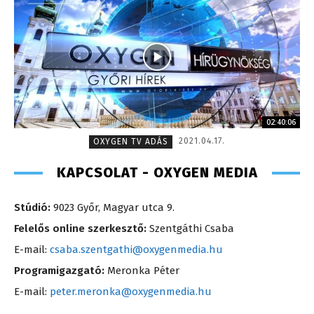
02:40:06
2021.04.17.
OXYGEN TV ADÁS
KAPCSOLAT - OXYGEN MEDIA
Stúdió:
9023 Győr, Magyar utca 9.
Felelős online szerkesztő:
Szentgáthi Csaba
E-mail:
csaba.szentgathi@oxygenmedia.hu
Programigazgató:
Meronka Péter
E-mail:
peter.meronka@oxygenmedia.hu