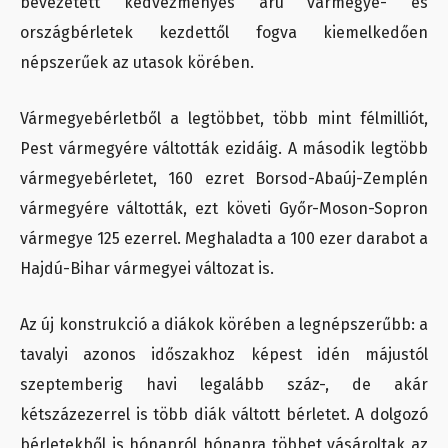
bevezetett kedvezményes áru vármegye- és
országbérletek kezdettől fogva kiemelkedően
népszerűek az utasok körében.
Vármegyebérletből a legtöbbet, több mint félmilliót,
Pest vármegyére váltották ezidáig. A második legtöbb
vármegyebérletet, 160 ezret Borsod-Abaúj-Zemplén
vármegyére váltották, ezt követi Győr-Moson-Sopron
vármegye 125 ezerrel. Meghaladta a 100 ezer darabot a
Hajdú-Bihar vármegyei változat is.
Az új konstrukció a diákok körében a legnépszerűbb: a
tavalyi azonos időszakhoz képest idén májustól
szeptemberig havi legalább száz-, de akár
kétszázezerrel is több diák váltott bérletet. A dolgozó
bérletekből is hónapról hónapra többet vásároltak az