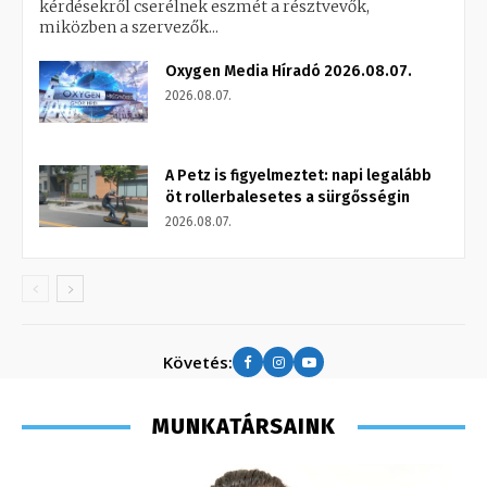
kérdésekről cserélnek eszmét a résztvevők,
miközben a szervezők...
Oxygen Media Híradó 2026.08.07.
2026.08.07.
A Petz is figyelmeztet: napi legalább
öt rollerbalesetes a sürgősségin
2026.08.07.
Követés:
MUNKATÁRSAINK