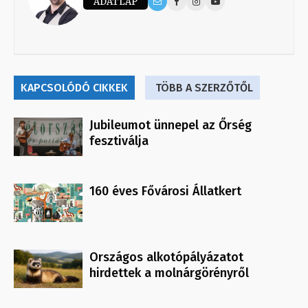
ADATLAP
KAPCSOLÓDÓ CIKKEK
TÖBB A SZERZŐTŐL
Jubileumot ünnepel az Őrség
fesztiválja
160 éves Fővárosi Állatkert
Országos alkotópályázatot
hirdettek a molnárgörényről