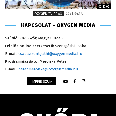
02:40:06
2021.04.17.
OXYGEN TV ADÁS
KAPCSOLAT - OXYGEN MEDIA
Stúdió:
9023 Győr, Magyar utca 9.
Felelős online szerkesztő:
Szentgáthi Csaba
E-mail:
csaba.szentgathi@oxygenmedia.hu
Programigazgató:
Meronka Péter
E-mail:
peter.meronka@oxygenmedia.hu
IMPRESSZUM