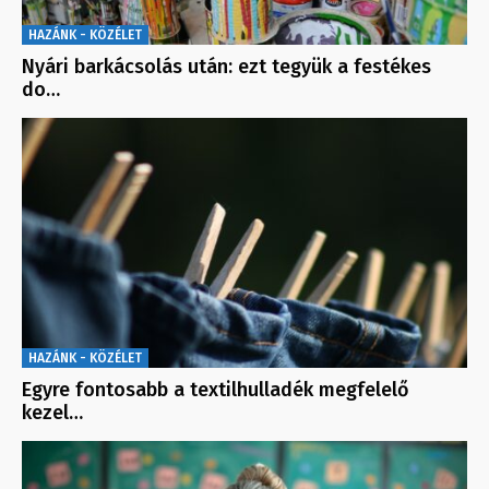
HAZÁNK - KÖZÉLET
Nyári barkácsolás után: ezt tegyük a festékes
do…
HAZÁNK - KÖZÉLET
Egyre fontosabb a textilhulladék megfelelő
kezel…