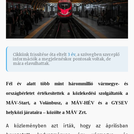
Cikkünk frissítése óta eltelt
3 év
, a szövegben szereplő
információk a megjelenéskor pontosak voltak, de
mára elavulhattak.
Fél év alatt több mint hárommillió vármegye- és
országbérletet értékesítettek a közlekedési szolgáltatók a
MÁV-Start, a Volánbusz, a MÁV-HÉV és a GYSEV
helyközi járataira – közölte a MÁV Zrt.
A közleményben azt írták, hogy az áprilisban