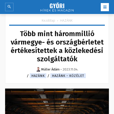
Kezdőlap
HAZÁNK
Több mint hárommillió
vármegye- és országbérletet
értékesítettek a közlekedési
szolgáltatók
Müller Ádám
-
2023.11.04.
HAZÁNK
HAZÁNK - KÖZÉLET