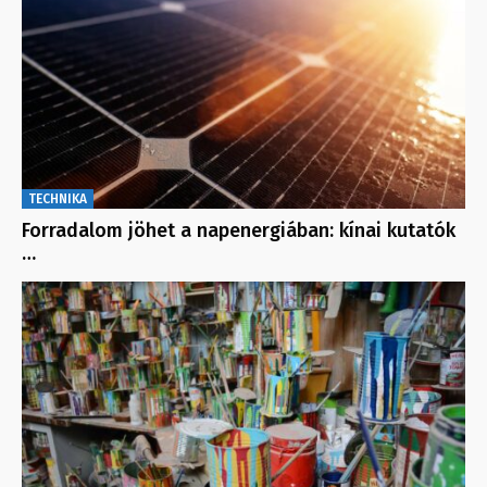
TECHNIKA
Forradalom jöhet a napenergiában: kínai kutatók
…