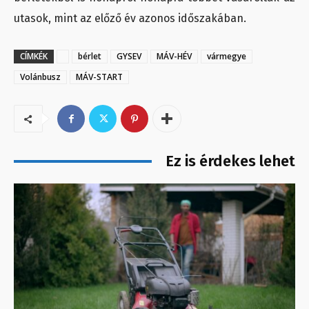
utasok, mint az előző év azonos időszakában.
CÍMKÉK
bérlet
GYSEV
MÁV-HÉV
vármegye
Volánbusz
MÁV-START
Ez is érdekes lehet