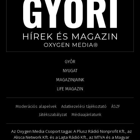
GYŐR
NYUGAT
MAGAZINJAINK
LIFE MAGAZIN
Moderációs alapelvek
Adatkezelési tájékoztató
ÁSZF
Játékszabályzat
Médiaajánlatunk
Az Oxygen Media Csoport tagjai: A Plusz Rádió Nonprofit Kft., az
Alisca Network Kft. és a Lajta Rádió Kft., az MTVA és a Magyar