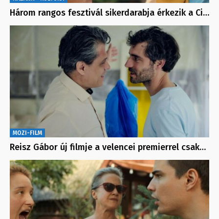
Három rangos fesztivál sikerdarabja érkezik a Ci…
MOZI-FILM
Reisz Gábor új filmje a velencei premierrel csak…