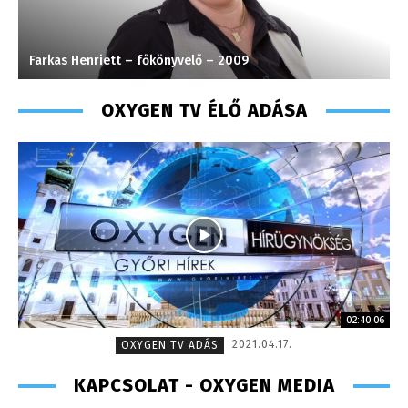
Farkas Henriett – főkönyvelő – 2009
S
OXYGEN TV ÉLŐ ADÁSA
02:40:06
2021.04.17.
OXYGEN TV ADÁS
KAPCSOLAT - OXYGEN MEDIA