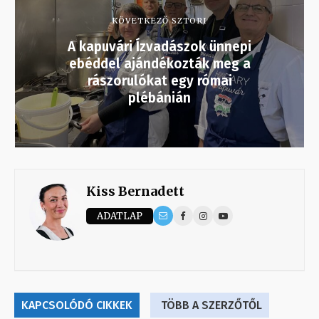
KÖVETKEZŐ SZTORI
A kapuvári Ízvadászok ünnepi
ebéddel ajándékozták meg a
rászorulókat egy római
plébánián
Kiss Bernadett
ADATLAP
KAPCSOLÓDÓ CIKKEK
TÖBB A SZERZŐTŐL