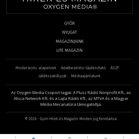
GYŐR
NYUGAT
MAGAZINJAINK
LIFE MAGAZIN
Moderációs alapelvek
Adatkezelési tájékoztató
ÁSZF
Játékszabályzat
Médiaajánlatunk
Az Oxygen Media Csoport tagjai: A Plusz Rádió Nonprofit Kft., az
Alisca Network Kft. és a Lajta Rádió Kft., az MTVA és a Magyar
Média Mecanatúra támogatottja.
©
2026
- Győri Hírek és Magazin. Minden jog fenntartva.