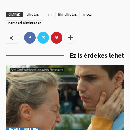
CÍMKÉK
alkotás
film
filmalkotás
mozi
nemzeti filmintézet
Ez is érdekes lehet
HAZÁNK - KULTÚRA