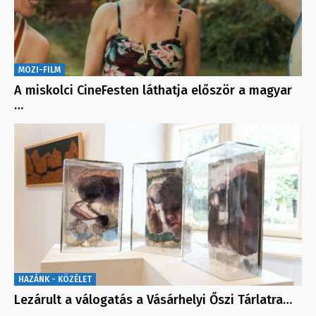
MOZI-FILM
A miskolci CineFesten láthatja először a magyar
…
HAZÁNK - KÖZÉLET
Lezárult a válogatás a Vásárhelyi Őszi Tárlatra…