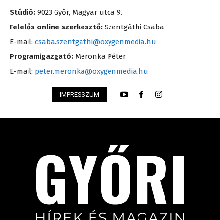
Stúdió:
9023 Győr, Magyar utca 9.
Felelős online szerkesztő:
Szentgáthi Csaba
E-mail:
csaba.szentgathi@oxygenmedia.hu
Programigazgató:
Meronka Péter
E-mail:
peter.meronka@oxygenmedia.hu
IMPRESSZUM