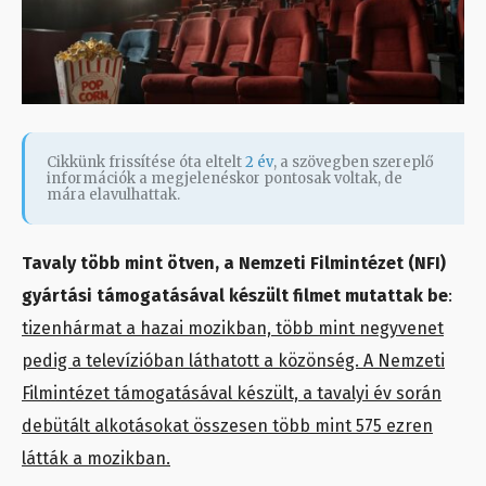
Cikkünk frissítése óta eltelt
2 év
, a szövegben szereplő
információk a megjelenéskor pontosak voltak, de
mára elavulhattak.
Tavaly több mint ötven, a Nemzeti Filmintézet (NFI)
gyártási támogatásával készült filmet mutattak be
:
tizenhármat a hazai mozikban, több mint negyvenet
pedig a televízióban láthatott a közönség. A Nemzeti
Filmintézet támogatásával készült, a tavalyi év során
debütált alkotásokat összesen több mint 575 ezren
látták a mozikban.