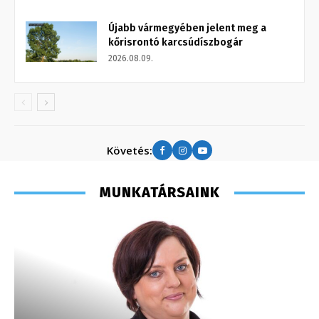
Újabb vármegyében jelent meg a
kőrisrontó karcsúdíszbogár
2026.08.09.
Követés:
MUNKATÁRSAINK