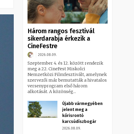
Három rangos fesztivál
sikerdarabja érkezik a
CineFestre
2026.08.09.
Szeptember 4. és 12. között rendezik
meg a 22. CineFest Miskolci
Nemzetközi Filmfesztivált, amelynek
szervezői már bemutatták a hivatalos
versenyprogram első három
alkotását. A közönség...
Újabb vármegyében
jelent meg a
kőrisrontó
karcsúdíszbogár
2026.08.09.