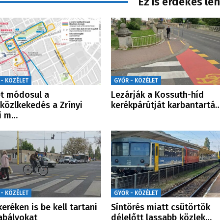
Ez is érdekes le
 - KÖZÉLET
GYŐR - KÖZÉLET
t módosul a
Lezárják a Kossuth-híd
közlkekedés a Zrínyi
kerékpárútját karbantartá
i m…
 - KÖZÉLET
GYŐR - KÖZÉLET
keréken is be kell tartani
Síntörés miatt csütörtök
abályokat
délelőtt lassabb közlek…