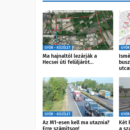
GYŐR - KÖZÉLET
GYŐR
Ma hajnaltól lezárják a
Ismé
Hecsei úti felüljárót…
busz
utca
GYŐR - KÖZÉLET
GYŐR
Az M1-esen kell ma utaznia?
Két 
Erre számítson!
a sz