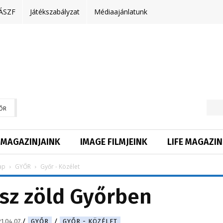
ÁSZF
Játékszabályzat
Médiaajánlatunk
ŐR
MAGAZINJAINK
IMAGE FILMJEINK
LIFE MAGAZIN
ap
GYŐR
Győr - Közélet
sz zöld Győrben
1.04.07.
GYŐR
GYŐR - KÖZÉLET