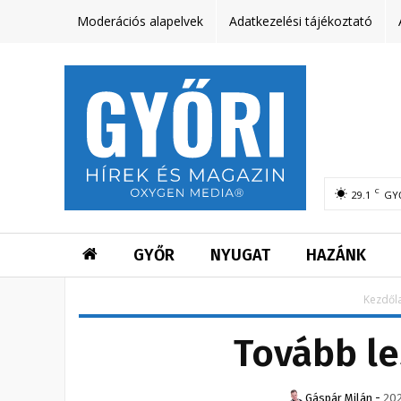
Moderációs alapelvek
Adatkezelési tájékoztató
C
29.1
GY
GYŐR
NYUGAT
HAZÁNK
Kezdől
Tovább le
Gáspár Milán
-
202