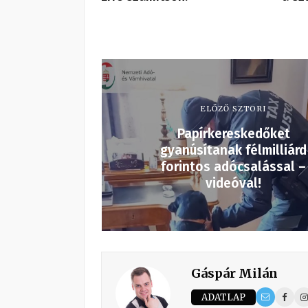
ELŐZŐ SZTORI
Papírkereskedőket
gyanúsítanak félmilliárd
forintos adócsalással –
videóval!
Gáspár Milán
ADATLAP