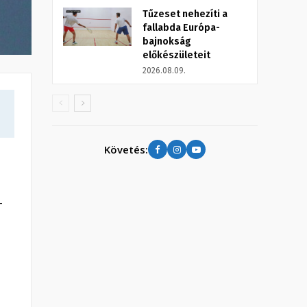
Tűzeset nehezíti a
fallabda Európa-
bajnokság
előkészületeit
2026.08.09.
Követés:
-