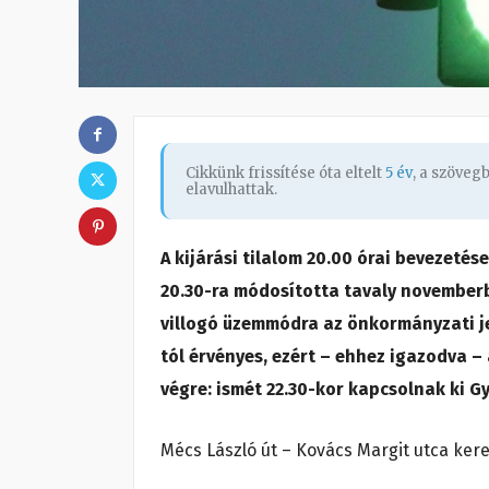
Cikkünk frissítése óta eltelt
5 év
, a szöveg
elavulhattak.
A kijárási tilalom 20.00 órai bevezeté
20.30-ra módosította tavaly novemberbe
villogó üzemmódra az önkormányzati jel
tól érvényes, ezért – ehhez igazodva –
végre: ismét 22.30-kor kapcsolnak ki G
Mécs László út – Kovács Margit utca ker