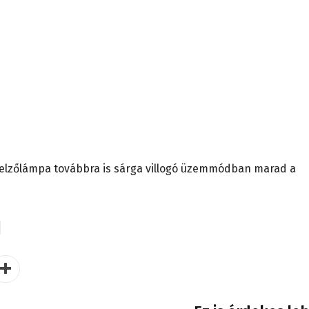
 jelzőlámpa továbbra is sárga villogó üzemmódban marad a