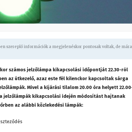
ben szereplő információk a megjelenéskor pontosak voltak, de mára
sekor számos jelzőlámpa kikapcsolási időpontját 22.30-ról
n az útkezelő, azaz este fél kilenckor kapcsoltak sárga
zőlámpák. Mivel a kijárási tilalom 20.00 óra helyett 22.00
 a jelzőlámpák kikapcsolási idején módosítást hajtanak
yőrben az alábbi közlekedési lámpák:
eszteződés