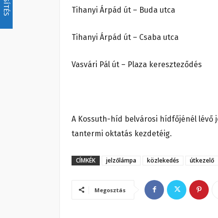
Tihanyi Árpád út – Buda utca
Tihanyi Árpád út – Csaba utca
Vasvári Pál út – Plaza kereszteződés
A Kossuth-híd belvárosi hídfőjénél lévő
tantermi oktatás kezdetéig.
CÍMKÉK
jelzőlámpa
közlekedés
útkezelő
Megosztás