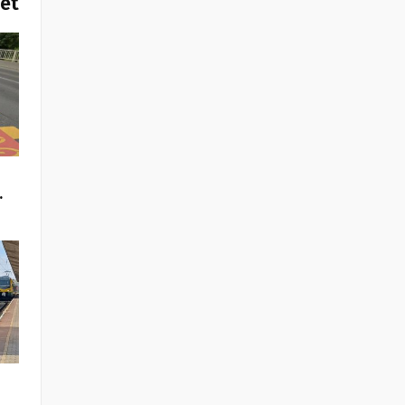
het
…