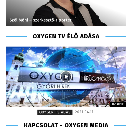
Szél Móni – szerkesztő-riporter
L
OXYGEN TV ÉLŐ ADÁSA
02:40:06
2021.04.17.
OXYGEN TV ADÁS
KAPCSOLAT - OXYGEN MEDIA