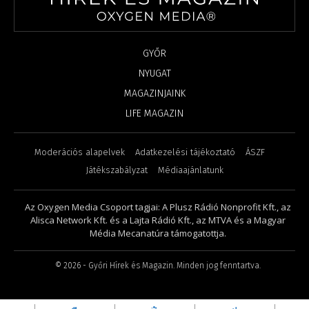
GYŐR
NYUGAT
MAGAZINJAINK
LIFE MAGAZIN
Moderációs alapelvek
Adatkezelési tájékoztató
ÁSZF
Játékszabályzat
Médiaajánlatunk
Az Oxygen Media Csoport tagjai: A Plusz Rádió Nonprofit Kft., az
Alisca Network Kft. és a Lajta Rádió Kft., az MTVA és a Magyar
Média Mecanatúra támogatottja.
©
2026
- Győri Hírek és Magazin. Minden jog fenntartva.