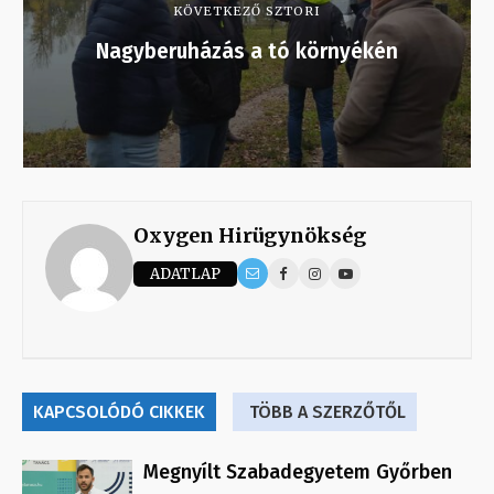
KÖVETKEZŐ SZTORI
Nagyberuházás a tó környékén
Oxygen Hirügynökség
ADATLAP
KAPCSOLÓDÓ CIKKEK
TÖBB A SZERZŐTŐL
Megnyílt Szabadegyetem Győrben