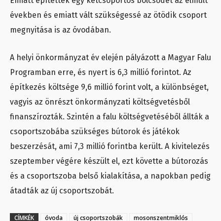
Emiatt építettek egy kétcsoportos bölcsődét az elmúlt
években és emiatt vált szükségessé az ötödik csoport
megnyitása is az óvodában.
A helyi önkormányzat év elején pályázott a Magyar Falu
Programban erre, és nyert is 6,3 millió forintot. Az
építkezés költsége 9,6 millió forint volt, a különbséget,
vagyis az önrészt önkormányzati költségvetésből
finanszírozták. Szintén a falu költségvetéséből állták a
csoportszobába szükséges bútorok és játékok
beszerzésát, ami 7,3 millió forintba került. A kivitelezés
szeptember végére készült el, ezt követte a bútorozás
és a csoportszoba belső kialakítása, a napokban pedig
átadták az új csoportszobát.
CÍMKÉK
óvoda
új csoportszobák
mosonszentmiklós