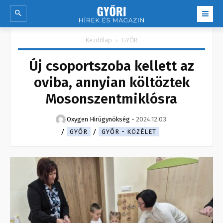
Kezdőlap
GYŐR
Új csoportszoba kellett az
oviba, annyian költöztek
Mosonszentmiklósra
Oxygen Hirügynökség
-
2024.12.03.
GYŐR
GYŐR - KÖZÉLET