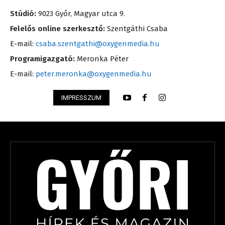
Stúdió:
9023 Győr, Magyar utca 9.
Felelős online szerkesztő:
Szentgáthi Csaba
E-mail:
csaba.szentgathi@oxygenmedia.hu
Programigazgató:
Meronka Péter
E-mail:
peter.meronka@oxygenmedia.hu
IMPRESSZUM