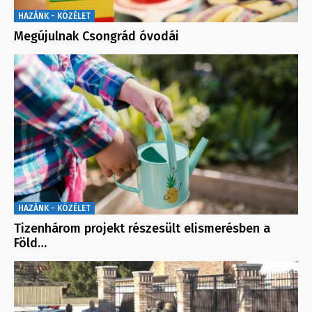
HAZÁNK - KÖZÉLET
Megújulnak Csongrád óvodái
HAZÁNK - KÖZÉLET
Tizenhárom projekt részesült elismerésben a
Föld…