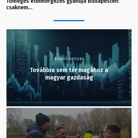
Tömeges ételmérgezés gyanúja Budapesten:
csaknem…
ELŐZŐ SZTORI
Továbbra sem tér magához a
magyar gazdaság