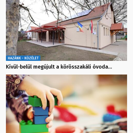
HAZÁNK - KÖZÉLET
Kívül-belül megújult a körösszakáli óvoda…