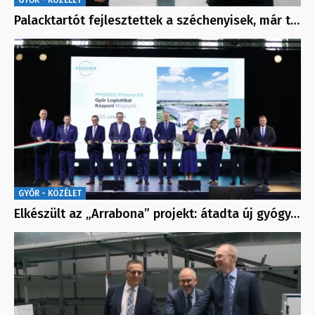
Palacktartót fejlesztettek a széchenyisek, már t…
GYŐR - KÖZÉLET
Elkészült az „Arrabona” projekt: átadta új gyógy…