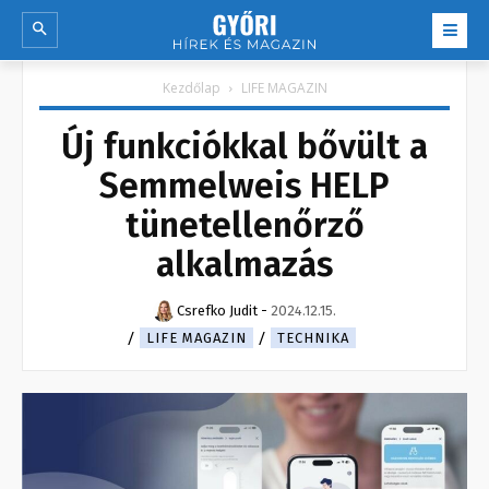
Kezdőlap
LIFE MAGAZIN
Új funkciókkal bővült a
Semmelweis HELP
tünetellenőrző
alkalmazás
Csrefko Judit
-
2024.12.15.
LIFE MAGAZIN
TECHNIKA