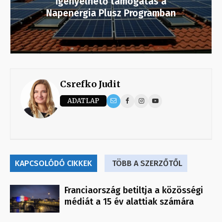
igényelhető támogatás a
Napenergia Plusz Programban
Csrefko Judit
ADATLAP
KAPCSOLÓDÓ CIKKEK
TÖBB A SZERZŐTŐL
Franciaország betiltja a közösségi
médiát a 15 év alattiak számára