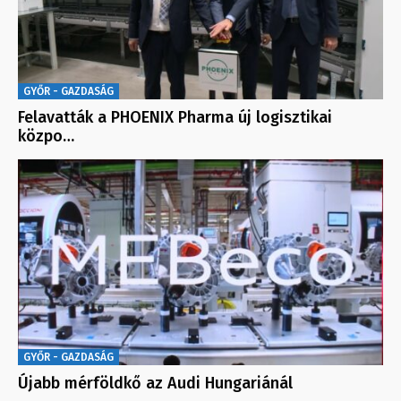
GYŐR - GAZDASÁG
Felavatták a PHOENIX Pharma új logisztikai
közpo…
GYŐR - GAZDASÁG
Újabb mérföldkő az Audi Hungariánál