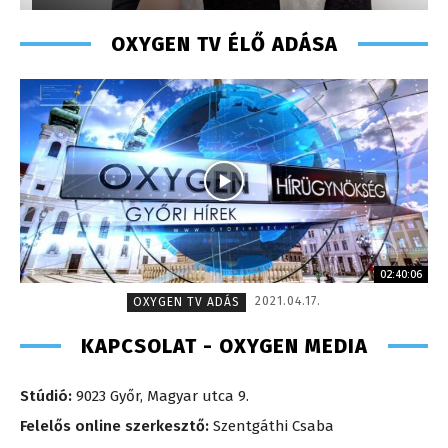
OXYGEN TV ÉLŐ ADÁSA
02:40:06
2021.04.17.
OXYGEN TV ADÁS
KAPCSOLAT - OXYGEN MEDIA
Stúdió:
9023 Győr, Magyar utca 9.
Felelős online szerkesztő:
Szentgáthi Csaba