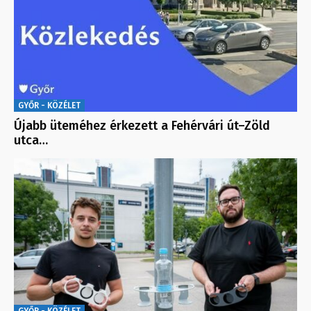
GYŐR - KÖZÉLET
Újabb üteméhez érkezett a Fehérvári út–Zöld
utca…
GYŐR - KÖZÉLET