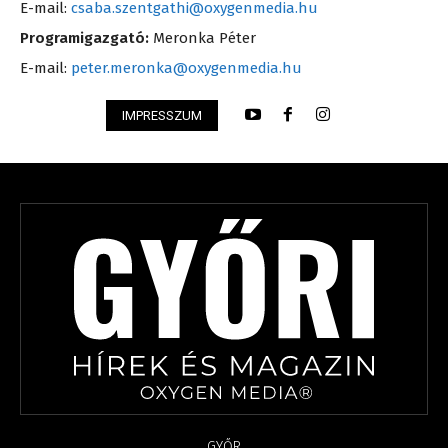
E-mail:
csaba.szentgathi@oxygenmedia.hu
Programigazgató:
Meronka Péter
E-mail:
peter.meronka@oxygenmedia.hu
IMPRESSZUM
GYŐR