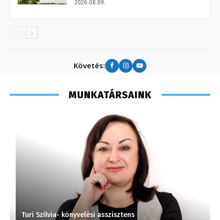
2026.08.09.
Követés:
MUNKATÁRSAINK
Turi Szilvia- könyvelési asszisztens
S