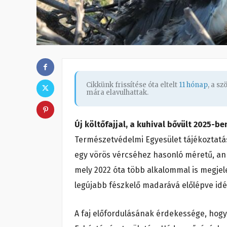
Cikkünk frissítése óta eltelt
11 hónap
, a s
mára elavulhattak.
Új költőfajjal, a kuhival bővült 2025-
Természetvédelmi Egyesület tájékoztatás
egy vörös vércséhez hasonló méretű, a
mely 2022 óta több alkalommal is megje
legújabb fészkelő madarává előlépve idén
A faj előfordulásának érdekessége, hog