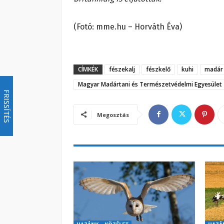
(Fotó: mme.hu – Horváth Éva)
CÍMKÉK
fészekalj
fészkelő
kuhi
madár
Magyar Madártani és Természetvédelmi Egyesület
FRISSÍTÉS
Megosztás