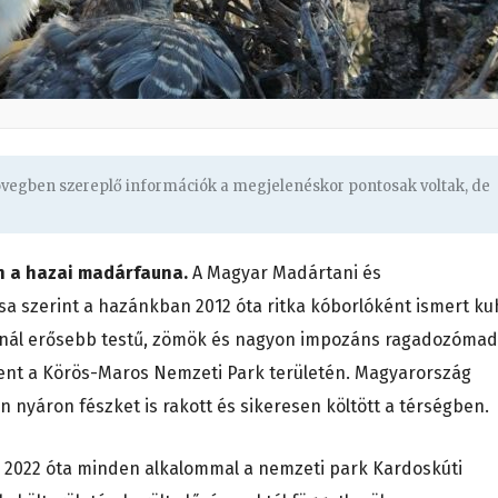
zövegben szereplő információk a megjelenéskor pontosak voltak, de
ben a hazai madárfauna.
A Magyar Madártani és
a szerint a hazánkban 2012 óta ritka kóborlóként ismert ku
nnál erősebb testű, zömök és nagyon impozáns ragadozómad
lent a Körös-Maros Nemzeti Park területén. Magyarország
 nyáron fészket is rakott és sikeresen költött a térségben.
y 2022 óta minden alkalommal a nemzeti park Kardoskúti