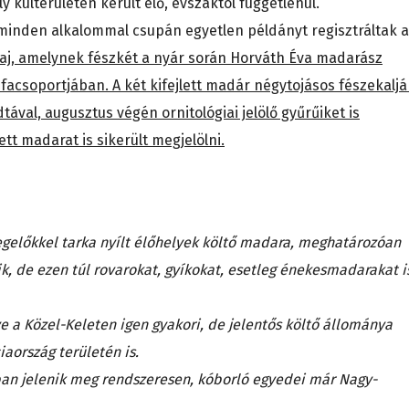
külterületén került elő, évszaktól függetlenül.
 minden alkalommal csupán egyetlen példányt regisztráltak a
 faj, amelynek fészkét a nyár során Horváth Éva madarász
s facsoportjában. A két kifejlett madár négytojásos fészekaljá
adtával, augusztus végén ornitológiai jelölő gyűrűiket is
tt madarat is sikerült megjelölni.
 legelőkkel tarka nyílt élőhelyek költő madara, meghatározóan
k, de ezen túl rovarokat, gyíkokat, esetleg énekesmadarakat i
tve a Közel-Keleten igen gyakori, de jelentős költő állománya
iaország területén is.
an jelenik meg rendszeresen, kóborló egyedei már Nagy-