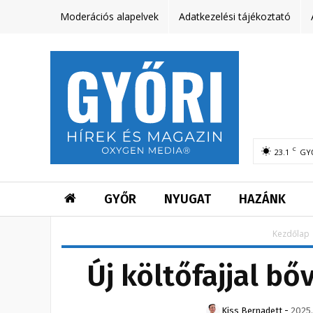
Moderációs alapelvek
Adatkezelési tájékoztató
C
23.1
GY
GYŐR
NYUGAT
HAZÁNK
Kezdőlap
Új költőfajjal b
Kiss Bernadett
-
2025.