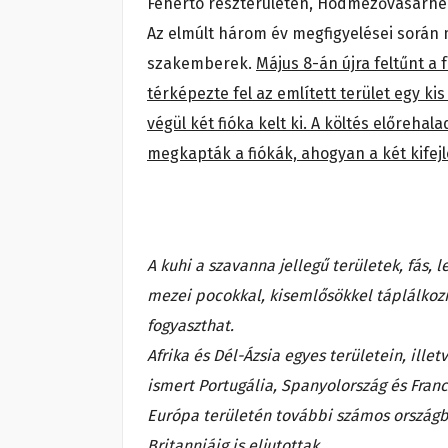
Fehértó részterületén, Hódmezővásárhely 
Az elmúlt három év megfigyelései során
szakemberek.
Május 8-án újra feltűnt a
térképezte fel az említett terület egy ki
végül két fióka kelt ki. A költés előrehal
megkapták a fiókák, ahogyan a két kifejle
A kuhi a szavanna jellegű területek, fás,
mezei pocokkal, kisemlősökkel táplálkozi
fogyaszthat.
Afrika és Dél-Ázsia egyes területein, ille
ismert Portugália, Spanyolország és Franc
Európa területén további számos országb
Britanniáig is eljutottak.