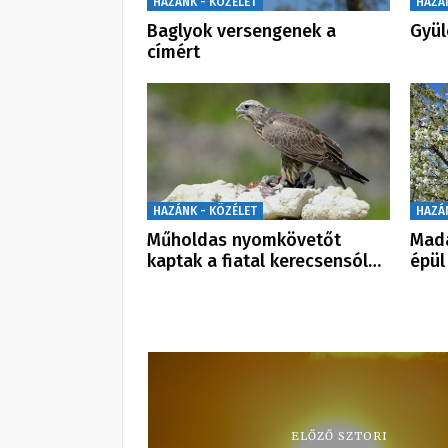
HAZÁNK - KÖZÉLET
HAZÁ
Baglyok versengenek a
Gyül
címért
HAZÁNK - KÖZÉLET
HAZÁ
Műholdas nyomkövetőt
Mada
kaptak a fiatal kerecsensól…
épül
ELŐZŐ SZTORI