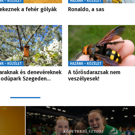
NK - KÖZÉLET
HAZÁNK - KÖZÉLET
ekeznek a fehér gólyák
Ronaldo, a sas
NK - KÖZÉLET
HAZÁNK - KÖZÉLET
raknak és denevéreknek
A tőrösdarazsak nem
 odúpark Szegeden…
veszélyesek!
KÖVETKEZŐ SZTORI