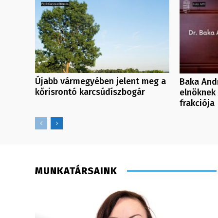
Újabb vármegyében jelent meg a
Baka Andr
kőrisrontó karcsúdíszbogár
elnöknek 
frakciója
MUNKATÁRSAINK