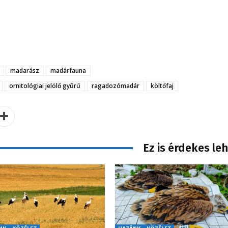
madarász
madárfauna
ornitológiai jelölő gyűrű
ragadozómadár
költőfaj
Ez is érdekes le