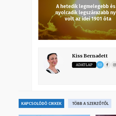
A hetedik legmelegebb és
nyolcadik legszárazabb ny
volt az idei 1901 óta
Kiss Bernadett
ADATLAP
KAPCSOLÓDÓ CIKKEK
TÖBB A SZERZŐTŐL