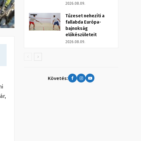
2026.08.09.
Tűzeset nehezíti a
fallabda Európa-
bajnokság
előkészületeit
2026.08.09.
Követés:
hi
ár,