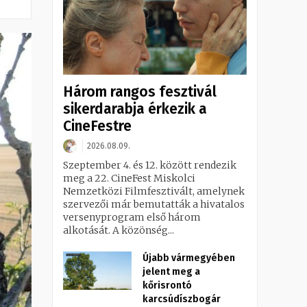
Három rangos fesztivál
sikerdarabja érkezik a
CineFestre
2026.08.09.
Szeptember 4. és 12. között rendezik
meg a 22. CineFest Miskolci
Nemzetközi Filmfesztivált, amelynek
szervezői már bemutatták a hivatalos
versenyprogram első három
alkotását. A közönség...
Újabb vármegyében
jelent meg a
kőrisrontó
karcsúdíszbogár