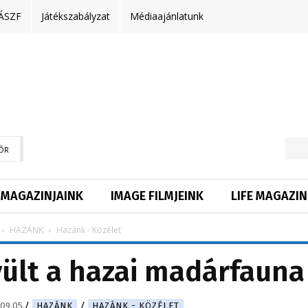
ÁSZF
Játékszabályzat
Médiaajánlatunk
ŐR
MAGAZINJAINK
IMAGE FILMJEINK
LIFE MAGAZIN
HAZÁNK
Hazánk - Közélet
ővült a hazai madárfauna
09.05.
HAZÁNK
HAZÁNK - KÖZÉLET