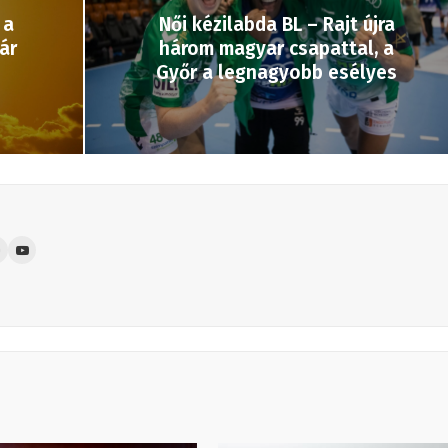
 a
Női kézilabda BL – Rajt újra
ár
három magyar csapattal, a
Győr a legnagyobb esélyes