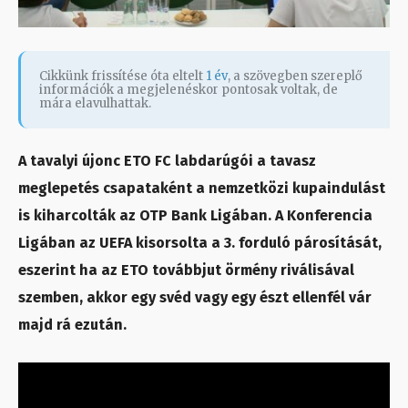
Cikkünk frissítése óta eltelt
1 év
, a szövegben szereplő
információk a megjelenéskor pontosak voltak, de
mára elavulhattak.
A tavalyi újonc ETO FC labdarúgói a tavasz
meglepetés csapataként a nemzetközi kupaindulást
is kiharcolták az OTP Bank Ligában. A Konferencia
Ligában az UEFA kisorsolta a 3. forduló párosítását,
eszerint ha az ETO továbbjut örmény riválisával
szemben, akkor egy svéd vagy egy észt ellenfél vár
majd rá ezután.