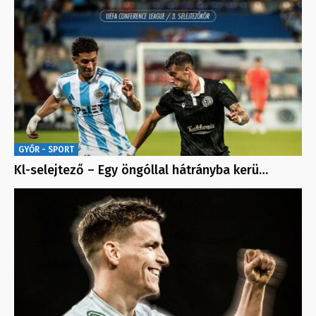
GYŐR - SPORT
Kl-selejtező – Egy öngóllal hátrányba kerü…