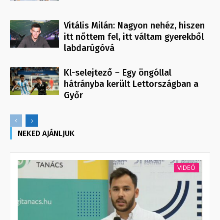
Vitális Milán: Nagyon nehéz, hiszen
itt nőttem fel, itt váltam gyerekből
labdarúgóvá
Kl-selejtező – Egy öngóllal
hátrányba került Lettországban a
Győr
NEKED AJÁNLJUK
VIDEÓ