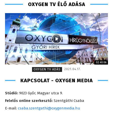
OXYGEN TV ÉLŐ ADÁSA
02:40:06
2021.04.17.
OXYGEN TV ADÁS
KAPCSOLAT - OXYGEN MEDIA
Stúdió:
9023 Győr, Magyar utca 9.
Felelős online szerkesztő:
Szentgáthi Csaba
E-mail:
csaba.szentgathi@oxygenmedia.hu