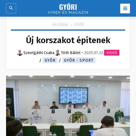
Kezdőlap
GYŐR
Új korszakot építenek
Szentgáthi Csaba
Tóth Bálint
-
2025.07.22.
VIDEÓ
GYŐR
GYŐR - SPORT