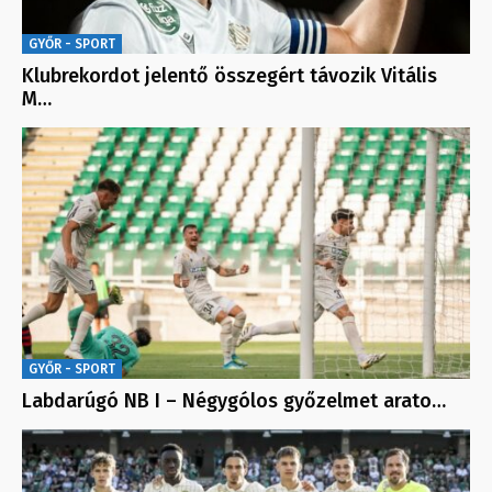
GYŐR - SPORT
Klubrekordot jelentő összegért távozik Vitális
M…
GYŐR - SPORT
Labdarúgó NB I – Négygólos győzelmet arato…