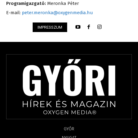
Programigazgató:
Meronka Péter
E-mail:
peter.meronka@oxygenmedia.hu
IMPRESSZUM
GYŐR
NYUGAT