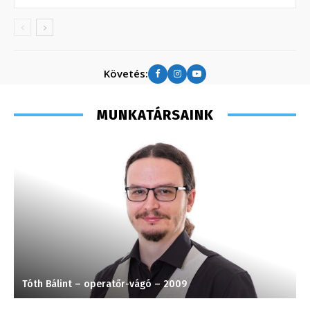
Követés:
MUNKATÁRSAINK
Tóth Bálint – operatőr-vágó – 2009
S