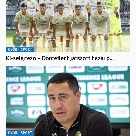
GYŐR - SPORT
Kl-selejtező – Döntetlent játszott hazai p…
GYŐR - SPORT