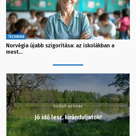
TECHNIKA
Norvégia újabb szigorítása: az iskolákban a
mest…
ELŐZŐ SZTORI
Jó idő lesz, kiránduljatok!