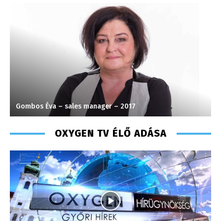
Horváth Ferenc – operatőr-vágó – 2020
S
OXYGEN TV ÉLŐ ADÁSA