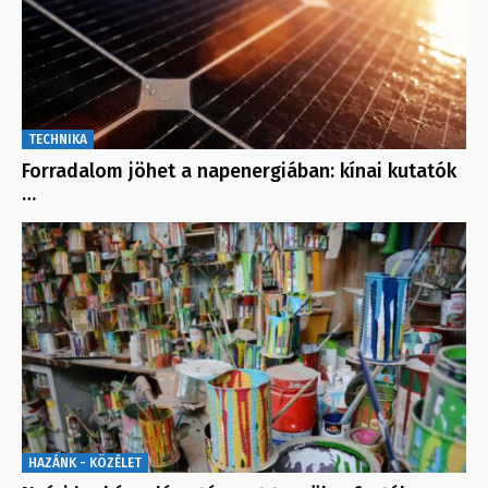
TECHNIKA
Forradalom jöhet a napenergiában: kínai kutatók
…
HAZÁNK - KÖZÉLET