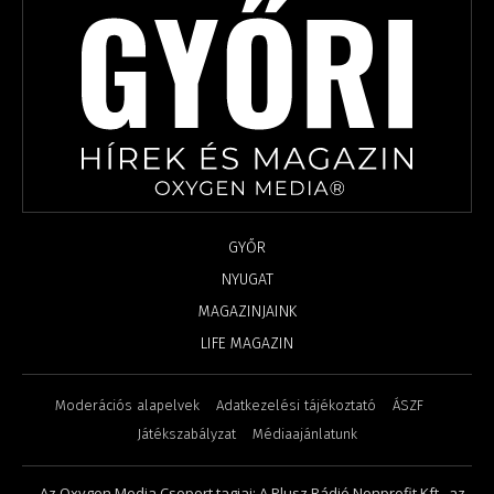
GYŐR
NYUGAT
MAGAZINJAINK
LIFE MAGAZIN
Moderációs alapelvek
Adatkezelési tájékoztató
ÁSZF
Játékszabályzat
Médiaajánlatunk
Az Oxygen Media Csoport tagjai: A Plusz Rádió Nonprofit Kft., az