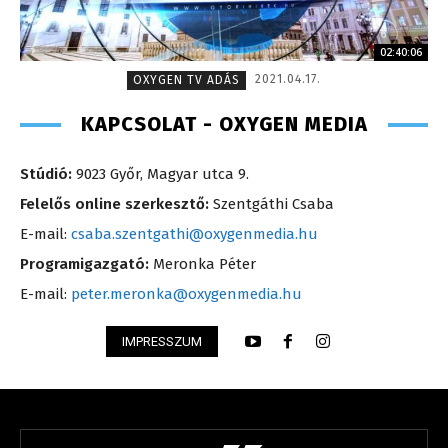
02:40:06
2021.04.17.
OXYGEN TV ADÁS
KAPCSOLAT - OXYGEN MEDIA
Stúdió:
9023 Győr, Magyar utca 9.
Felelős online szerkesztő:
Szentgáthi Csaba
E-mail:
csaba.szentgathi@oxygenmedia.hu
Programigazgató:
Meronka Péter
E-mail:
peter.meronka@oxygenmedia.hu
IMPRESSZUM