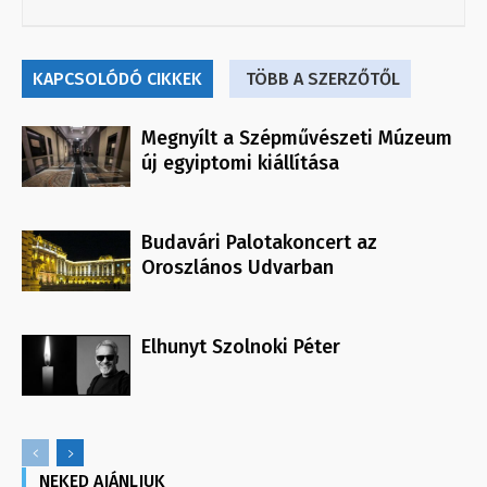
KAPCSOLÓDÓ CIKKEK
TÖBB A SZERZŐTŐL
Megnyílt a Szépművészeti Múzeum
új egyiptomi kiállítása
Budavári Palotakoncert az
Oroszlános Udvarban
Elhunyt Szolnoki Péter
NEKED AJÁNLJUK