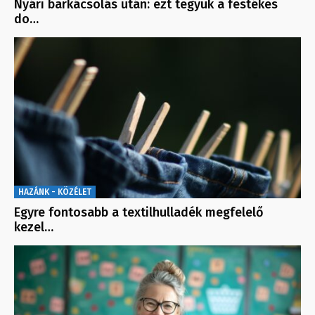
Nyári barkácsolás után: ezt tegyük a festékes
do…
HAZÁNK - KÖZÉLET
Egyre fontosabb a textilhulladék megfelelő
kezel…