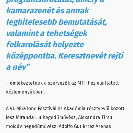
kamarazenét és annak
leghitelesebb bemutatását,
valamint a tehetségek
felkarolását helyezte
középpontba. Keresztnevét rejti
a név”
– emlékeztetnek a szervezők az MTI-hez eljuttatott
közleményükben.
A VI. MiraTone Fesztivál és Akadémia résztvevői között
lesz Miranda Liu hegedűművész, Alexandra Tirsu
moldáv hegedűművész, Adolfo Gutiérrez Arenas