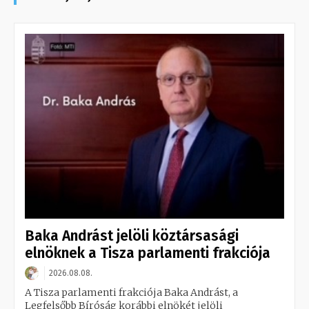
Baka Andrást jelöli köztársasági
elnöknek a Tisza parlamenti frakciója
2026.08.08.
A Tisza parlamenti frakciója Baka Andrást, a
Legfelsőbb Bíróság korábbi elnökét jelöli