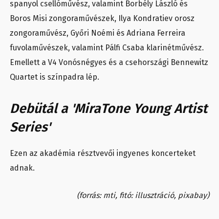
spanyol csellóművész, valamint Borbély László és
Boros Misi zongoraművészek, Ilya Kondratiev orosz
zongoraművész, Győri Noémi és Adriana Ferreira
fuvolaművészek, valamint Pálfi Csaba klarinétművész.
Emellett a V4 Vonósnégyes és a csehországi Bennewitz
Quartet is színpadra lép.
Debütál a 'MiraTone Young Artist
Series'
Ezen az akadémia résztvevői ingyenes koncerteket
adnak.
(forrás: mti, fitó: illusztráció, pixabay)