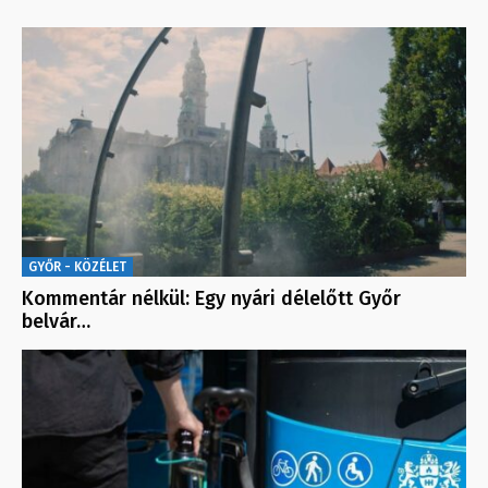
GYŐR - KÖZÉLET
Kommentár nélkül: Egy nyári délelőtt Győr
belvár…