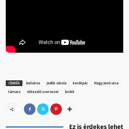
CÍMKÉK
belváros
Jedlik-iskola
kerékpár
Nagy Jenő utca
támasz
útkezelő szervezet
bicikli
Ez is érdekes lehet