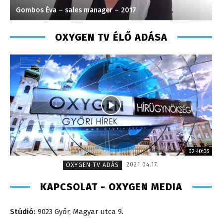
Gombos Éva – sales manager – 2017
K
OXYGEN TV ÉLŐ ADÁSA
02:40:06
2021.04.17.
OXYGEN TV ADÁS
KAPCSOLAT - OXYGEN MEDIA
Stúdió:
9023 Győr, Magyar utca 9.