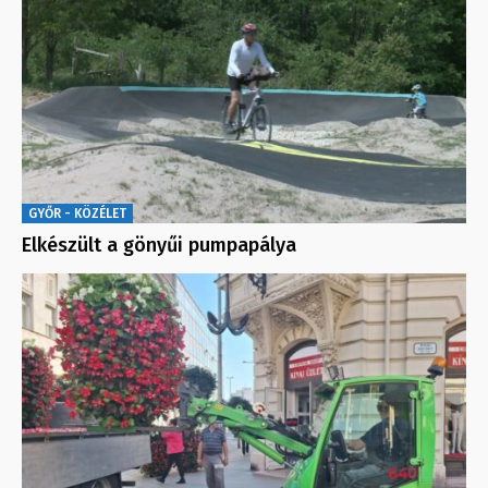
GYŐR - KÖZÉLET
Elkészült a gönyűi pumpapálya