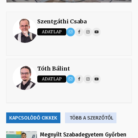
Szentgáthi Csaba
ADATLAP
Tóth Bálint
ADATLAP
KAPCSOLÓDÓ CIKKEK
TÖBB A SZERZŐTŐL
Megnyílt Szabadegyetem Győrben