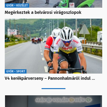
GYŐR - KÖZÉLET
Megérkeztek a belvárosi virágoszlopok
GYŐR - SPORT
V4 kerékpárverseny – Pannonhalmáról indul …