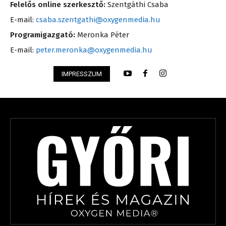
Felelős online szerkesztő:
Szentgáthi Csaba
E-mail:
csaba.szentgathi@oxygenmedia.hu
Programigazgató:
Meronka Péter
E-mail:
peter.meronka@oxygenmedia.hu
IMPRESSZUM