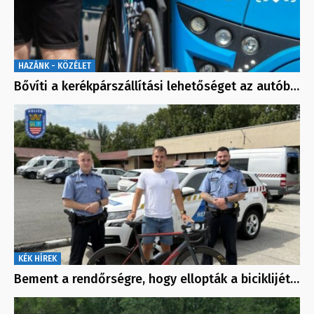
HAZÁNK - KÖZÉLET
Bővíti a kerékpárszállítási lehetőséget az autób…
KÉK HÍREK
Bement a rendőrségre, hogy ellopták a biciklijét…