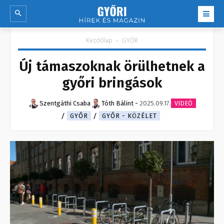
Kezdőlap
GYŐR
Új támaszoknak örülhetnek a
győri bringások
Szentgáthi Csaba
Tóth Bálint
-
2025.09.17.
VIDEÓ
GYŐR
GYŐR - KÖZÉLET