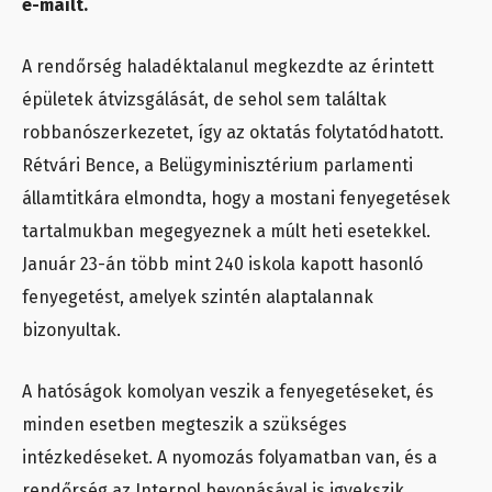
e-mailt.
A rendőrség haladéktalanul megkezdte az érintett
épületek átvizsgálását, de sehol sem találtak
robbanószerkezetet, így az oktatás folytatódhatott.
Rétvári Bence, a Belügyminisztérium parlamenti
államtitkára elmondta, hogy a mostani fenyegetések
tartalmukban megegyeznek a múlt heti esetekkel.
Január 23-án több mint 240 iskola kapott hasonló
fenyegetést, amelyek szintén alaptalannak
bizonyultak.
A hatóságok komolyan veszik a fenyegetéseket, és
minden esetben megteszik a szükséges
intézkedéseket. A nyomozás folyamatban van, és a
rendőrség az Interpol bevonásával is igyekszik