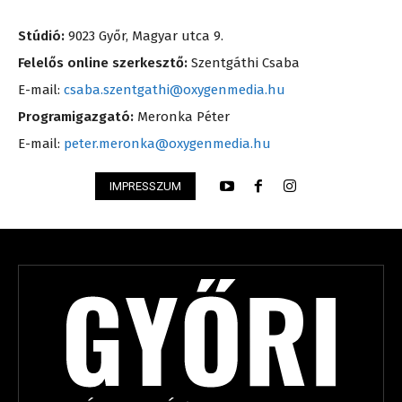
Stúdió:
9023 Győr, Magyar utca 9.
Felelős online szerkesztő:
Szentgáthi Csaba
E-mail:
csaba.szentgathi@oxygenmedia.hu
Programigazgató:
Meronka Péter
E-mail:
peter.meronka@oxygenmedia.hu
IMPRESSZUM