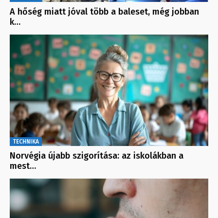
A hőség miatt jóval több a baleset, még jobban
k…
TECHNIKA
Norvégia újabb szigorítása: az iskolákban a
mest…