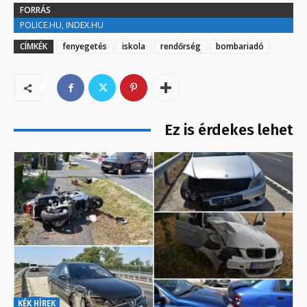
FORRÁS
POLICE.HU, INDEX.HU
CÍMKÉK
fenyegetés
iskola
rendőrség
bombariadó
Ez is érdekes lehet
KÉK HÍREK