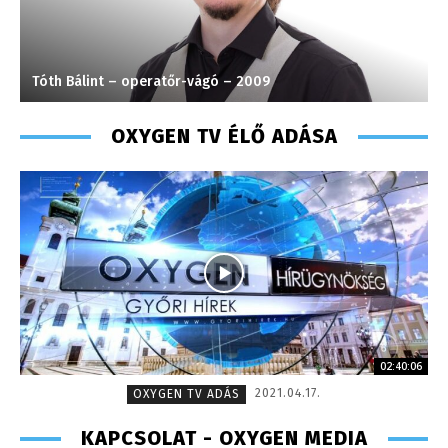
Tóth Bálint – operatőr-vágó – 2009
F
OXYGEN TV ÉLŐ ADÁSA
02:40:06
2021.04.17.
OXYGEN TV ADÁS
KAPCSOLAT - OXYGEN MEDIA