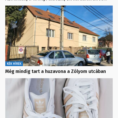
KÉK HÍREK
Még mindig tart a huzavona a Zólyom utcában