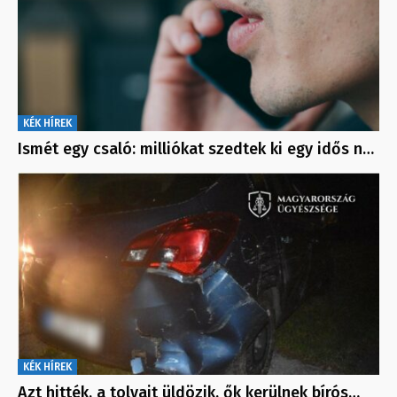
KÉK HÍREK
Ismét egy csaló: milliókat szedtek ki egy idős n…
KÉK HÍREK
Azt hitték, a tolvajt üldözik, ők kerülnek bírós…