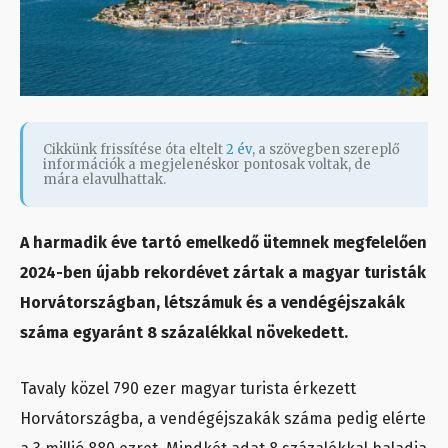
Cikkünk frissítése óta eltelt
2 év
, a szövegben szereplő
információk a megjelenéskor pontosak voltak, de
mára elavulhattak.
A harmadik éve tartó emelkedő ütemnek megfelelően
2024-ben újabb rekordévet zártak a magyar turisták
Horvátországban, létszámuk és a vendégéjszakák
száma egyaránt 8 százalékkal növekedett.
Tavaly közel 790 ezer magyar turista érkezett
Horvátországba, a vendégéjszakák száma pedig elérte