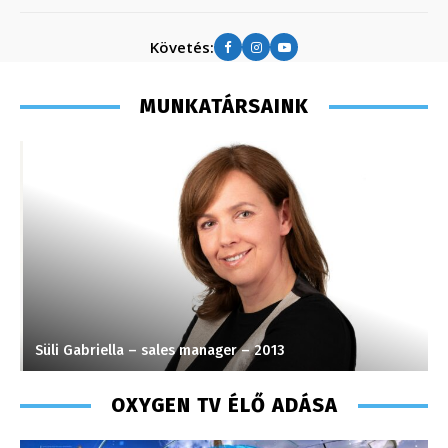
Követés:
MUNKATÁRSAINK
Süli Gabriella – sales manager – 2013
M
OXYGEN TV ÉLŐ ADÁSA