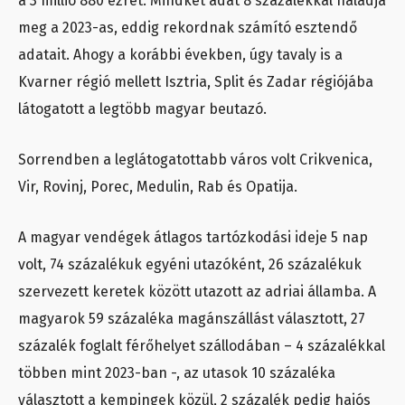
a 3 millió 880 ezret. Mindkét adat 8 százalékkal haladja
meg a 2023-as, eddig rekordnak számító esztendő
adatait. Ahogy a korábbi években, úgy tavaly is a
Kvarner régió mellett Isztria, Split és Zadar régiójába
látogatott a legtöbb magyar beutazó.
Sorrendben a leglátogatottabb város volt Crikvenica,
Vir, Rovinj, Porec, Medulin, Rab és Opatija.
A magyar vendégek átlagos tartózkodási ideje 5 nap
volt, 74 százalékuk egyéni utazóként, 26 százalékuk
szervezett keretek között utazott az adriai államba. A
magyarok 59 százaléka magánszállást választott, 27
százalék foglalt férőhelyet szállodában – 4 százalékkal
többen mint 2023-ban -, az utasok 10 százaléka
választott a kempingek közül, 2 százalék pedig hajós