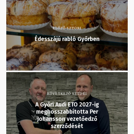
ELŐZŐ SZTORI
Édesszájú rabló Győrben
KÖVETKEZŐ SZTORI
A Győri Audi ETO 2027-ig
meghosszabbította Per
Johansson vezetőedző
szerződését