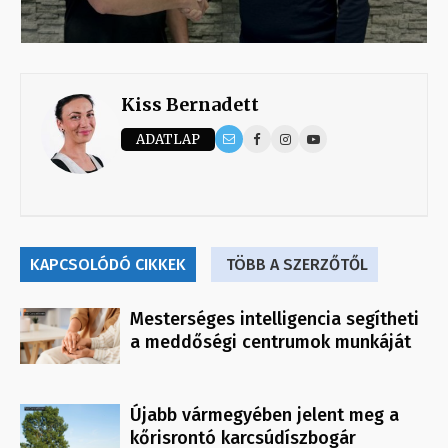
Kiss Bernadett
ADATLAP
KAPCSOLÓDÓ CIKKEK
TÖBB A SZERZŐTŐL
Mesterséges intelligencia segítheti
a meddőségi centrumok munkáját
Újabb vármegyében jelent meg a
kőrisrontó karcsúdíszbogár