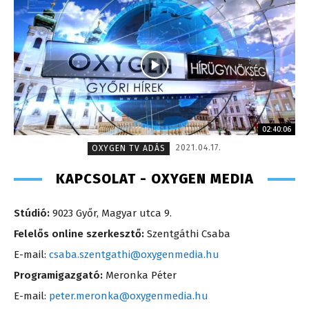
02:40:06
2021.04.17.
OXYGEN TV ADÁS
KAPCSOLAT - OXYGEN MEDIA
Stúdió:
9023 Győr, Magyar utca 9.
Felelős online szerkesztő:
Szentgáthi Csaba
E-mail:
csaba.szentgathi@oxygenmedia.hu
Programigazgató:
Meronka Péter
E-mail:
peter.meronka@oxygenmedia.hu