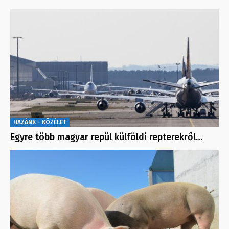
HAZÁNK - KÖZÉLET
Egyre több magyar repül külföldi repterekről…