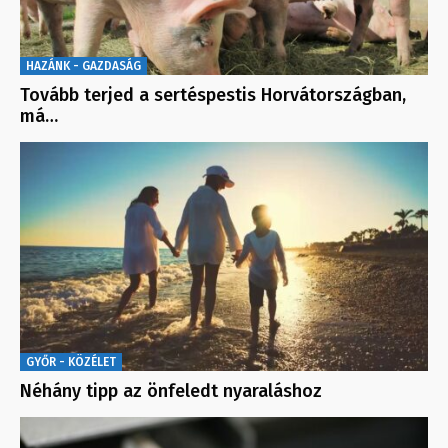
HAZÁNK - GAZDASÁG
Tovább terjed a sertéspestis Horvátországban,
má…
GYŐR - KÖZÉLET
Néhány tipp az önfeledt nyaraláshoz