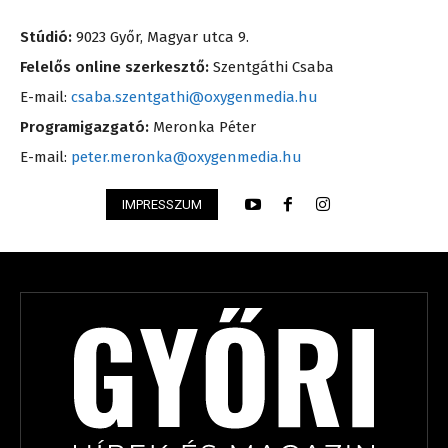
Stúdió:
9023 Győr, Magyar utca 9.
Felelős online szerkesztő:
Szentgáthi Csaba
E-mail:
csaba.szentgathi@oxygenmedia.hu
Programigazgató:
Meronka Péter
E-mail:
peter.meronka@oxygenmedia.hu
IMPRESSZUM