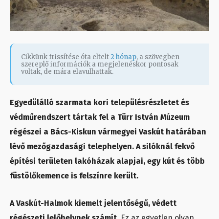
Cikkünk frissítése óta eltelt
2 hónap
, a szövegben
szereplő információk a megjelenéskor pontosak
voltak, de mára elavulhattak.
Egyedülálló szarmata kori településrészletet és
védműrendszert tártak fel a Türr István Múzeum
régészei a Bács-Kiskun vármegyei Vaskút határában
lévő mezőgazdasági telephelyen. A silóknál fekvő
építési területen lakóházak alapjai, egy kút és több
füstölőkemence is felszínre került.
A Vaskút-Halmok kiemelt jelentőségű, védett
régészeti lelőhelynek számít.
Ez az egyetlen olyan