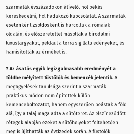
szarmaták évszázadokon átívelő, hol békés
kereskedelmi, hol hadakozó kapcsolatát. A szarmaták
esetenként zsoldosként is harcoltak a rómaiak
oldalán, és előszeretettel másolták a birodalmi
luxustárgyakat, például a terra sigillata edényeket, és
hamisították az érméket is.
? Az ásatás egyik legizgalmasabb eredményét a
földbe mélyített füstölők és kemencék jelentik.
A
megfigyelések tanulsága szerint a szarmaták
praktikus módon nem építettek külön
kemenceboltozatot, hanem egyszerűen beástak a föld
alá, így a talaj maga adta a sütőteret. Az elszíneződött
rétegek alapján ezeket a sütőhelyeket feltehetően
meg is újíthatták az évtizedek során. A füstölők