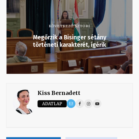
KÖVETKEZŐ SZTORI
Megőrzik a Bisinger sétány
történeti karakterét, ígérik
Kiss Bernadett
ADATLAP