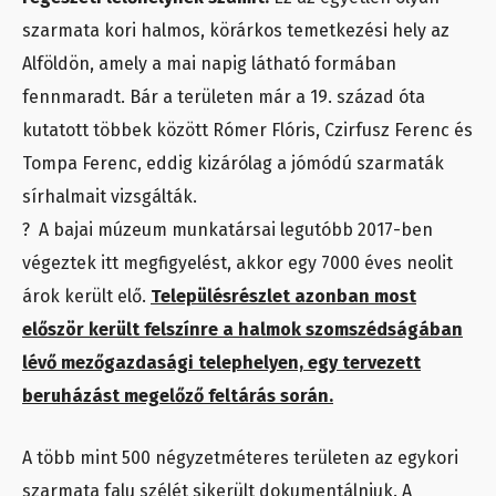
szarmata kori halmos, körárkos temetkezési hely az
Alföldön, amely a mai napig látható formában
fennmaradt. Bár a területen már a 19. század óta
kutatott többek között Rómer Flóris, Czirfusz Ferenc és
Tompa Ferenc, eddig kizárólag a jómódú szarmaták
sírhalmait vizsgálták.
? A bajai múzeum munkatársai legutóbb 2017-ben
végeztek itt megfigyelést, akkor egy 7000 éves neolit
árok került elő.
Településrészlet azonban most
először került felszínre a halmok szomszédságában
lévő mezőgazdasági telephelyen, egy tervezett
beruházást megelőző feltárás során.
A több mint 500 négyzetméteres területen az egykori
szarmata falu szélét sikerült dokumentálniuk. A