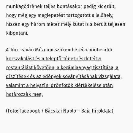
munkagödrének teljes bontásakor pedig kiderült,
hogy még egy meglepetést tartogatott a lelőhely,
hiszen egy három méter mély kutat is sikerült teljesen
kibontani.
A Türr István Múzeum szakemberei a pontosabb
korszakolást és a teleptörténet részleteit a
restaurálást követően, a kerámiaanyag tisztítása, a
díszítések és az edények soványításának vizsgálata,
valamint a helyszíni drónfotók kiértékelése után
határozzák meg.
(Fotó: Facebook / Bácskai Napló – Baja híroldala)