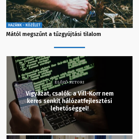
HAZÁNK - KÖZÉLET
Mától megszűnt a tűzgyújtási tilalom
ELŐZŐ SZTORI
Vigyázat, csalók: a Vill-Korr nem
keres senkit hálózatfejlesztési
lehetőséggel!