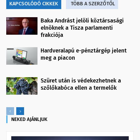
KAPCSOLÓDÓ CIKKEK
TÖBB A SZERZŐTŐL
Baka Andrást jelöli köztársasági
elnöknek a Tisza parlamenti
frakciója
Hardveralapú e-pénztárgép jelent
meg a piacon
Szüret után is védekezhetnek a
szőlőkabóca ellen a termelők
NEKED AJÁNLJUK