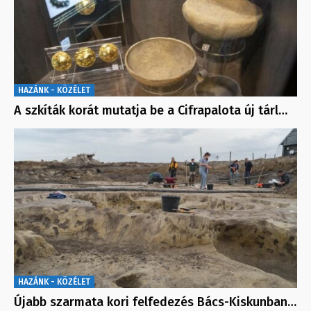
HAZÁNK - KÖZÉLET
A szkíták korát mutatja be a Cifrapalota új tárl…
HAZÁNK - KÖZÉLET
Újabb szarmata kori felfedezés Bács-Kiskunban…