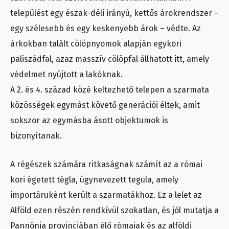
települést egy észak-déli irányú, kettős árokrendszer –
egy szélesebb és egy keskenyebb árok – védte. Az
árkokban talált cölöpnyomok alapján egykori
paliszádfal, azaz masszív cölöpfal állhatott itt, amely
védelmet nyújtott a lakóknak.
A 2. és 4. század közé keltezhető telepen a szarmata
közösségek egymást követő generációi éltek, amit
sokszor az egymásba ásott objektumok is
bizonyítanak.
A régészek számára ritkaságnak számít az a római
kori égetett tégla, úgynevezett tegula, amely
importáruként került a szarmatákhoz. Ez a lelet az
Alföld ezen részén rendkívül szokatlan, és jól mutatja a
Pannónia provinciában élő rómaiak és az alföldi