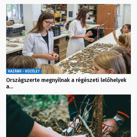
HAZÁNK - KÖZÉLET
Országszerte megnyílnak a régészeti lelőhelyek
a…