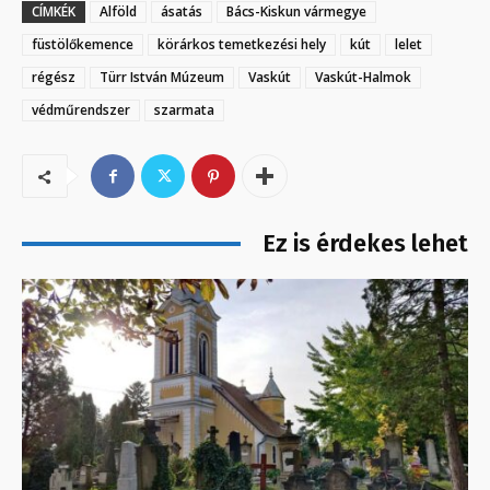
CÍMKÉK
Alföld
ásatás
Bács-Kiskun vármegye
füstölőkemence
körárkos temetkezési hely
kút
lelet
régész
Türr István Múzeum
Vaskút
Vaskút-Halmok
védműrendszer
szarmata
Ez is érdekes lehet