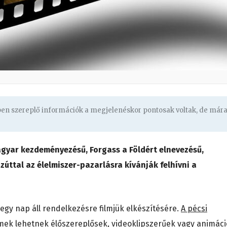
gben szereplő információk a megjelenéskor pontosak voltak, de már
gyar kezdeményezésű, Forgass a Földért elnevezésű,
zúttal az élelmiszer-pazarlásra kívánják felhívni a
egy nap áll rendelkezésre filmjük elkészítésére.
A pécsi
lmek lehetnek élőszereplősek, videoklipszerűek vagy animác