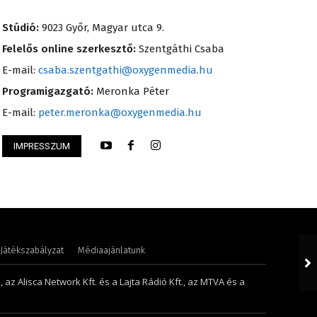
Stúdió:
9023 Győr, Magyar utca 9.
Felelős online szerkesztő:
Szentgáthi Csaba
E-mail:
csaba.szentgathi@oxygenmedia.hu
Programigazgató:
Meronka Péter
E-mail:
peter.meronka@oxygenmedia.hu
IMPRESSZUM
Ádám – online szerkesztő – 2016
Farkasdi Gyula – te
Játékszabályzat
Médiaajánlatunk
 az Alisca Network Kft. és a Lajta Rádió Kft., az MTVA és a