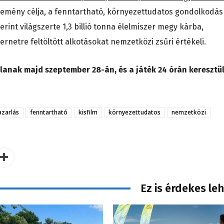
semény célja, a fenntartható, környezettudatos gondolkodás
rint világszerte 1,3 billió tonna élelmiszer megy kárba,
ernetre feltöltött alkotásokat nemzetközi zsűri értékeli.
lanak majd szeptember 28-án, és a játék 24 órán keresztü
azarlás
fenntartható
kisfilm
környezettudatos
nemzetközi
Ez is érdekes le