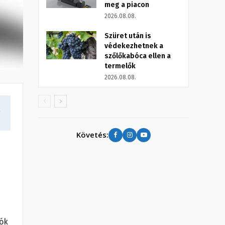
meg a piacon
2026.08.08.
Szüret után is
védekezhetnek a
szőlőkabóca ellen a
termelők
2026.08.08.
a
Követés:
iók