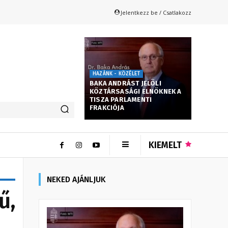
Jelentkezz be / Csatlakozz
HAZÁNK - KÖZÉLET
BAKA ANDRÁST JELÖLI
KÖZTÁRSASÁGI ELNÖKNEK A
TISZA PARLAMENTI
FRAKCIÓJA
KIEMELT
NEKED AJÁNLJUK
ű,