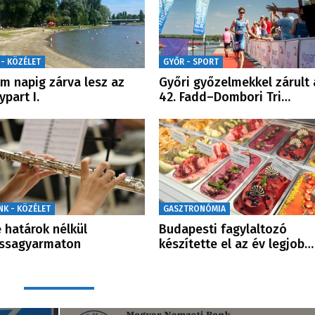
 - KÖZÉLET
GYŐR - SPORT
m napig zárva lesz az
Győri győzelmekkel zárult 
ypart I.
42. Fadd–Dombori Tri…
NK - KÖZÉLET
GASZTRONÓMIA
 határok nélkül
Budapesti fagylaltozó
assagyarmaton
készítette el az év legjob…