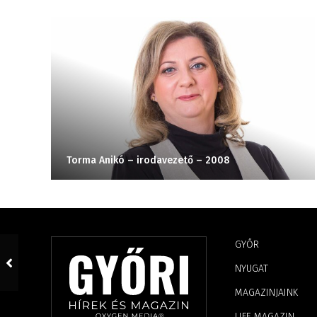
Torma Anikó – irodavezető – 2008
GYŐR
NYUGAT
MAGAZINJAINK
LIFE MAGAZIN