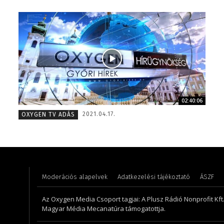
02:40:06
Huszti Tamás – operatőr, vágó – 2017
Müller 
2021.04.17.
OXYGEN TV ADÁS
Moderációs alapelvek
Adatkezelési tájékoztató
ÁSZF
Az Oxygen Media Csoport tagjai: A Plusz Rádió Nonprofit Kft.,
Magyar Média Mecanatúra támogatottja.