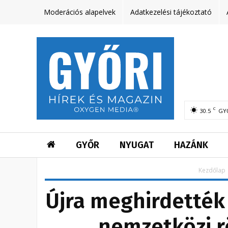
Moderációs alapelvek
Adatkezelési tájékoztató
C
30.5
GY
GYŐR
NYUGAT
HAZÁNK
Kezdőlap
Újra meghirdették 
nemzetközi r