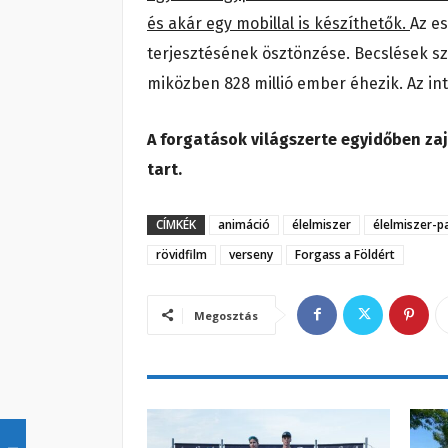
és akár egy mobillal is készíthetők.
Az e
terjesztésének ösztönzése. Becslések sze
miközben 828 millió ember éhezik. Az int
A forgatások világszerte egyidőben zaj
tart.
CÍMKÉK
animáció
élelmiszer
élelmiszer-p
rövidfilm
verseny
Forgass a Földért
Megosztás