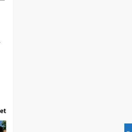
l
het