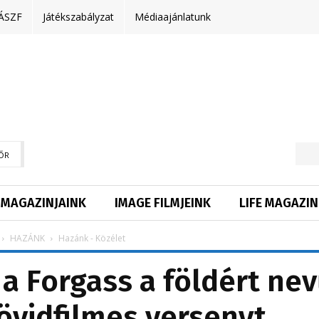
ÁSZF
Játékszabályzat
Médiaajánlatunk
ŐR
MAGAZINJAINK
IMAGE FILMJEINK
LIFE MAGAZIN
HAZÁNK
Hazánk - Közélet
a Forgass a földért nev
övidfilmes versenyt