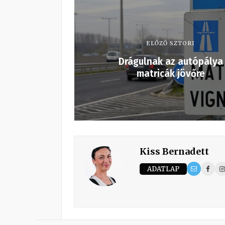
ELŐZŐ SZTORI
Drágulnak az autópálya
matricák jövőre
Kiss Bernadett
ADATLAP