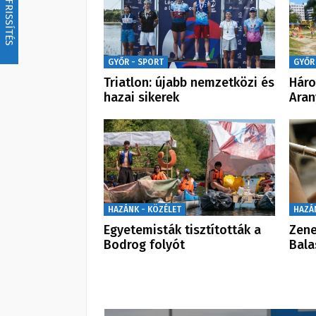
FRISSÍTÉS
GYŐR - SPORT
GYŐR
Triatlon: újabb nemzetközi és
Háro
hazai sikerek
Aran
HAZÁNK - KÖZÉLET
HAZÁ
Egyetemisták tisztították a
Zene
Bodrog folyót
Bal