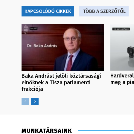
KAPCSOLÓDÓ CIKKEK
TÖBB A SZERZŐTŐL
Hardveral
Baka Andrást jelöli köztársasági
meg a pi
elnöknek a Tisza parlamenti
frakciója
MUNKATÁRSAINK