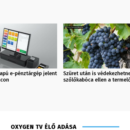
apú e-pénztárgép jelent
Szüret után is védekezhetn
acon
szőlőkabóca ellen a termel
OXYGEN TV ÉLŐ ADÁSA