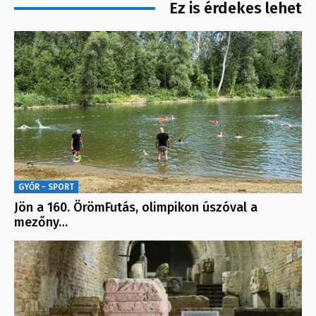
Ez is érdekes lehet
GYŐR - SPORT
Jön a 160. ÖrömFutás, olimpikon úszóval a
mezőny…