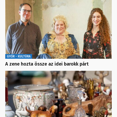
GYŐR - KULTÚRA
A zene hozta össze az idei barokk párt