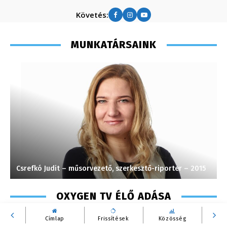
Követés:
MUNKATÁRSAINK
Csrefkó Judit – műsorvezető, szerkesztő-riporter – 2015
H
OXYGEN TV ÉLŐ ADÁSA
Címlap
Frissítések
Közösség