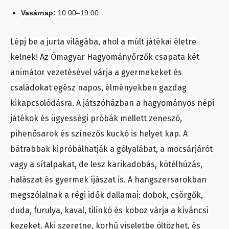
Vasárnap:
10:00–19:00
Lépj be a jurta világába, ahol a múlt játékai életre
kelnek! Az Ómagyar Hagyományőrzők csapata két
animátor vezetésével várja a gyermekeket és
családokat egész napos, élményekben gazdag
kikapcsolódásra. A játszóházban a hagyományos népi
játékok és ügyességi próbák mellett zeneszó,
pihenősarok és színezős kuckó is helyet kap. A
bátrabbak kipróbálhatják a gólyalábat, a mocsárjárót
vagy a sítalpakat, de lesz karikadobás, kötélhúzás,
halászat és gyermek íjászat is.
A hangszersarokban
megszólalnak a régi idők dallamai: dobok, csörgők,
duda, furulya, kaval, tilinkó és koboz várja a kíváncsi
kezeket.
Aki szeretne, korhű viseletbe öltözhet, és