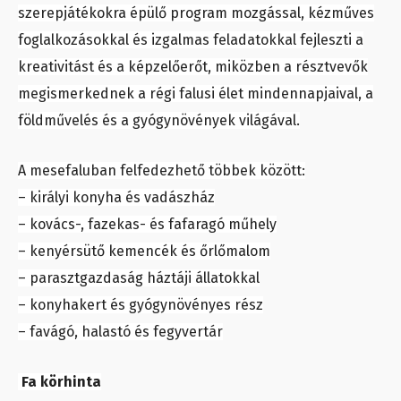
szerepjátékokra épülő program mozgással, kézműves
foglalkozásokkal és izgalmas feladatokkal fejleszti a
kreativitást és a képzelőerőt, miközben a résztvevők
megismerkednek a régi falusi élet mindennapjaival, a
földművelés és a gyógynövények világával.
A mesefaluban felfedezhető többek között:
– királyi konyha és vadászház
– kovács-, fazekas- és fafaragó műhely
– kenyérsütő kemencék és őrlőmalom
– parasztgazdaság háztáji állatokkal
– konyhakert és gyógynövényes rész
– favágó, halastó és fegyvertár
Fa körhinta