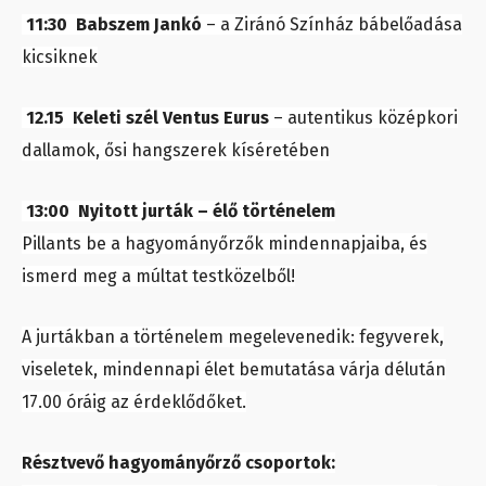
11:30 Babszem Jankó
– a Ziránó Színház bábelőadása
kicsiknek
12.15 Keleti szél Ventus Eurus
– autentikus középkori
dallamok, ősi hangszerek kíséretében
13:00 Nyitott jurták – élő történelem
Pillants be a hagyományőrzők mindennapjaiba, és
ismerd meg a múltat testközelből!
A jurtákban a történelem megelevenedik: fegyverek,
viseletek, mindennapi élet bemutatása várja délután
17.00 óráig az érdeklődőket.
Résztvevő hagyományőrző csoportok: