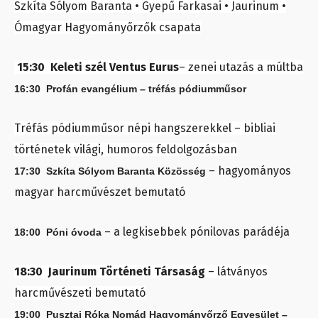
Szkíta Sólyom Baranta • Gyepű Farkasai • Jaurinum •
Ómagyar Hagyományőrzők csapata
15:30 Keleti szél Ventus Eurus
– zenei utazás a múltba
16:30 Profán evangélium – tréfás pódiumműsor
Tréfás pódiumműsor népi hangszerekkel – bibliai
történetek világi, humoros feldolgozásban
– hagyományos
17:30 Szkíta Sólyom Baranta Közösség
magyar harcművészet bemutató
– a legkisebbek pónilovas parádéja
18:00 Póni óvoda
18:30 Jaurinum Történeti Társaság
– látványos
harcművészeti bemutató
19:00 Pusztai Róka Nomád Hagyományőrző Egyesület –