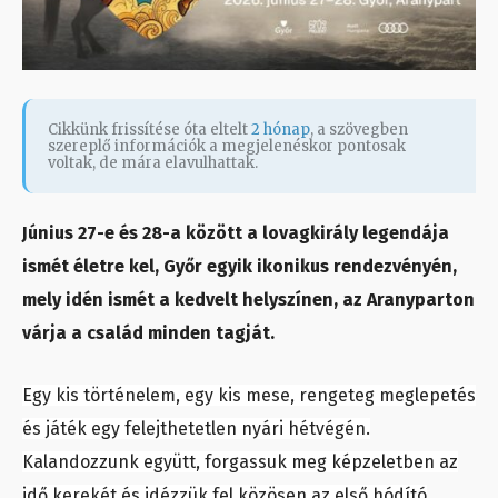
Cikkünk frissítése óta eltelt
2 hónap
, a szövegben
szereplő információk a megjelenéskor pontosak
voltak, de mára elavulhattak.
Június 27-e és 28-a között a lovagkirály legendája
ismét életre kel, Győr egyik ikonikus rendezvényén,
mely idén ismét a kedvelt helyszínen, az Aranyparton
várja a család minden tagját.
Egy kis történelem, egy kis mese, rengeteg meglepetés
és játék egy felejthetetlen nyári hétvégén.
Kalandozzunk együtt, forgassuk meg képzeletben az
idő kerekét és idézzük fel közösen az első hódító