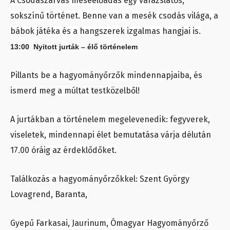
A Csodaszarvas meseelőadás egy varázslatos,
sokszínű történet. Benne van a mesék csodás világa, a
bábok játéka és a hangszerek izgalmas hangjai is.
13:00 Nyitott jurták – élő történelem
Pillants be a hagyományőrzők mindennapjaiba, és
ismerd meg a múltat testközelből!
A jurtákban a történelem megelevenedik: fegyverek,
viseletek, mindennapi élet bemutatása várja délután
17.00 óráig az érdeklődőket.
Találkozás a hagyományőrzőkkel: Szent György
Lovagrend, Baranta,
Gyepű Farkasai, Jaurinum, Ómagyar Hagyományőrző