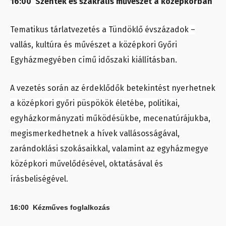
16:00
Szentek és szakrális művészet a középkorban
Tematikus tárlatvezetés a Tündöklő évszázadok –
vallás, kultúra és művészet a középkori Győri
Egyházmegyében című időszaki kiállításban.
A vezetés során az érdeklődők betekintést nyerhetnek
a középkori győri püspökök életébe, politikai,
egyházkormányzati működésükbe, mecenatúrájukba,
megismerkedhetnek a hívek vallásosságával,
zarándoklási szokásaikkal, valamint az egyházmegye
középkori művelődésével, oktatásával és
írásbeliségével.
16:00 Kézműves foglalkozás