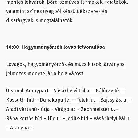
mentes lekvárok, bőrdíszműves termékek, fajátékok,
valamint színes üvegből készült ékszerek és
dísztárgyak is megtalálhatók.
10:00 Hagyományőrzők lovas felvonulása
Lovagok, hagyományőrzők és muzsikusok látványos,
jelmezes menete járja be a várost
Útvonal: Aranypart – Vásárhelyi Pál u. – Kálóczy tér –
Kossuth-híd – Dunakapu tér – Teleki u. – Bajcsy Zs. u. –
Aradi vértanúk útja – Virágpiac – Zechmeister u. –
Rába kettős híd – Híd u. – Jedlik-híd – Vásárhelyi Pál u.
– Aranypart