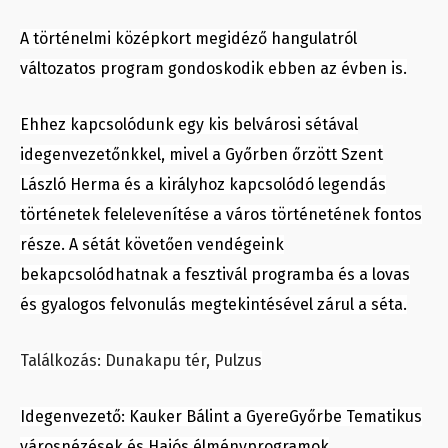
A történelmi középkort megidéző hangulatról
változatos program gondoskodik ebben az évben is.
Ehhez kapcsolódunk egy kis belvárosi sétával
idegenvezetőnkkel, mivel a Győrben őrzött Szent
László Herma és a királyhoz kapcsolódó legendás
történetek felelevenítése a város történetének fontos
része. A sétát követően vendégeink
bekapcsolódhatnak a fesztivál programba és a lovas
és gyalogos felvonulás megtekintésével zárul a séta.
Találkozás: Dunakapu tér, Pulzus
Idegenvezető: Kauker Bálint a GyereGyőrbe Tematikus
városnézések és Hajós élményprogramok