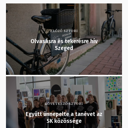
ELŐZŐ SZTORI
Olvasásra és tekerésre hív
Szeged
KÖVETKEZŐ SZTORI
Együtt ünnepelte a tanévet az
SK közössége