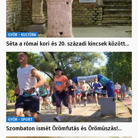
GYŐR - KULTÚRA
Séta a római kori és 20. századi kincsek között…
GYŐR - SPORT
Szombaton ismét Örömfutás és Örömúszás!…