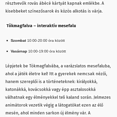
résztvevők rovás ábécé kártyát kapnak emlékbe. A
kisebbeket színezősarok és közös alkotás is várja.
Tökmagfalva – interaktív mesefalu
Szombat
10:00-20:00 óra között
Vasárnap
10:00-19:00 óra között
Lépjetek be Tökmagfalvába, a varázslatos mesefaluba,
ahol a játék életre kel! Itt a gyerekek nemcsak nézői,
hanem szereplői is a történeteknek: királyokká,
katonákká, kovácsokká vagy épp asztalosokká
válhatnak egy élményekkel teli kaland során. Jelmezes
animátorok vezetik végig a látogatókat ezen az élő
mesén, ahol minden sarkon új élmény vár. A