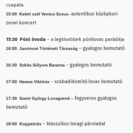
csapata.
autentikus középkori
15:00 Keleti szél Ventus Eurus-
zenei koncert
15:30 Póni óvoda
– a legkisebbek pónilovas parádéja
– gyalogos bemutató
16:00 Jaurinum Történeti Társaság
– gyalogos bemutató
16:30 Szkíta Sólyom Baranta
– szabadidomító lovas bemutató
17:00 Hamza Viktória
fegyveres gyalogos
17:30 Szent György Lovagrend –
bemutató
– klasszikus lovagi párviadal
18:00 Kopjatörés