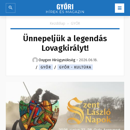
Kezdőlap
GYŐR
Ünnepeljük a legendás
Lovagkirályt!
Oxygen Hirügynökség
-
2026.06.18.
GYŐR
GYŐR - KULTÚRA