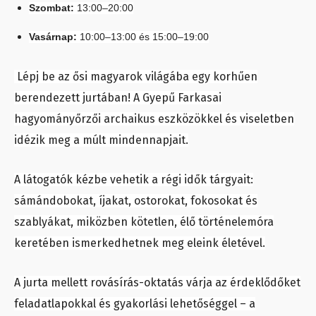
Szombat:
13:00–20:00
Vasárnap:
10:00–13:00 és 15:00–19:00
Lépj be az ősi magyarok világába egy korhűen
berendezett jurtában! A Gyepű Farkasai
hagyományőrzői archaikus eszközökkel és viseletben
idézik meg a múlt mindennapjait.
A látogatók kézbe vehetik a régi idők tárgyait:
sámándobokat, íjakat, ostorokat, fokosokat és
szablyákat, miközben kötetlen, élő történelemóra
keretében ismerkedhetnek meg eleink életével.
A jurta mellett rovásírás-oktatás várja az érdeklődőket
feladatlapokkal és gyakorlási lehetőséggel – a