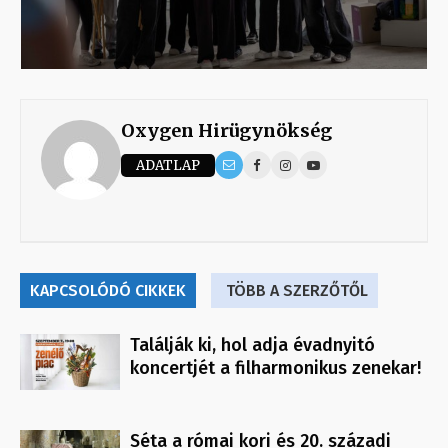
Oxygen Hirügynökség
ADATLAP
KAPCSOLÓDÓ CIKKEK
TÖBB A SZERZŐTŐL
Találják ki, hol adja évadnyitó
koncertjét a filharmonikus zenekar!
Séta a római kori és 20. századi