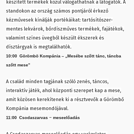
készített termékek közül válogathatnak a látogatók. A
standokon az ország számos pontjáról érkező
kézművesek kínálják portékáikat: tartósítószer-
mentes lekvárok, bőrdíszműves termékek, fajátékok,
valamint színes üvegből készült ékszerek és
dísztárgyak is megtalálhatók.
10:00 Görömbö Kompánia – „Mesébe szőtt tánc, táncba
szőtt mese”
A család minden tagjának szóló zenés, táncos,
interaktív játék, ahol központi szerepet kap a mese,
amit közösen kerekítenek ki a résztvevők a Görömbő
Kompánia mesemondójával.
–
11:00 Csodaszarvas
meseelőadás