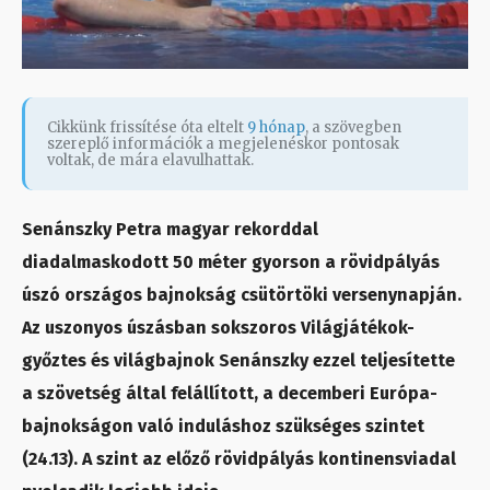
Cikkünk frissítése óta eltelt
9 hónap
, a szövegben
szereplő információk a megjelenéskor pontosak
voltak, de mára elavulhattak.
Senánszky Petra magyar rekorddal
diadalmaskodott 50 méter gyorson a rövidpályás
úszó országos bajnokság csütörtöki versenynapján.
Az uszonyos úszásban sokszoros Világjátékok-
győztes és világbajnok Senánszky ezzel teljesítette
a szövetség által felállított, a decemberi Európa-
bajnokságon való induláshoz szükséges szintet
(24.13). A szint az előző rövidpályás kontinensviadal