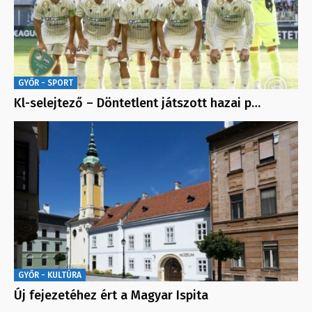
GYŐR - SPORT
Kl-selejtező – Döntetlent játszott hazai p…
GYŐR - KULTÚRA
Új fejezetéhez ért a Magyar Ispita