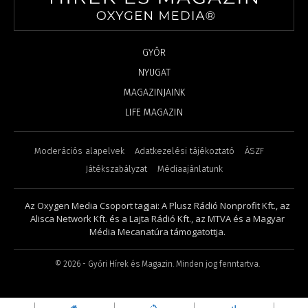
GYŐR
NYUGAT
MAGAZINJAINK
LIFE MAGAZIN
Moderációs alapelvek
Adatkezelési tájékoztató
ÁSZF
Játékszabályzat
Médiaajánlatunk
Az Oxygen Media Csoport tagjai: A Plusz Rádió Nonprofit Kft., az
Alisca Network Kft. és a Lajta Rádió Kft., az MTVA és a Magyar
Média Mecanatúra támogatottja.
©
2026
- Győri Hírek és Magazin. Minden jog fenntartva.