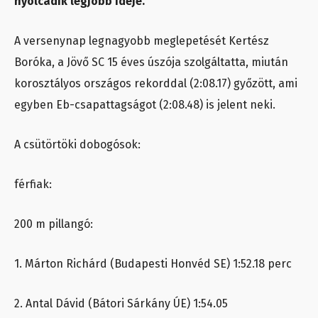
nyolcadik legjobb ideje.
A versenynap legnagyobb meglepetését Kertész
Boróka, a Jövő SC 15 éves úszója szolgáltatta, miután
korosztályos országos rekorddal (2:08.17) győzött, ami
egyben Eb-csapattagságot (2:08.48) is jelent neki.
A csütörtöki dobogósok:
férfiak:
200 m pillangó:
1. Márton Richárd (Budapesti Honvéd SE) 1:52.18 perc
2. Antal Dávid (Bátori Sárkány ÚE) 1:54.05