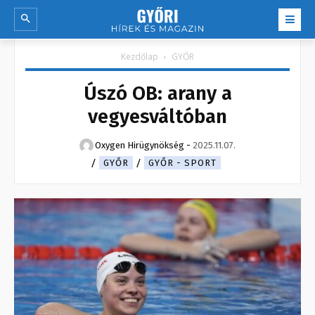
Kezdőlap
GYŐR
Úszó OB: arany a
vegyesváltóban
Oxygen Hirügynökség
-
2025.11.07.
GYŐR
GYŐR - SPORT