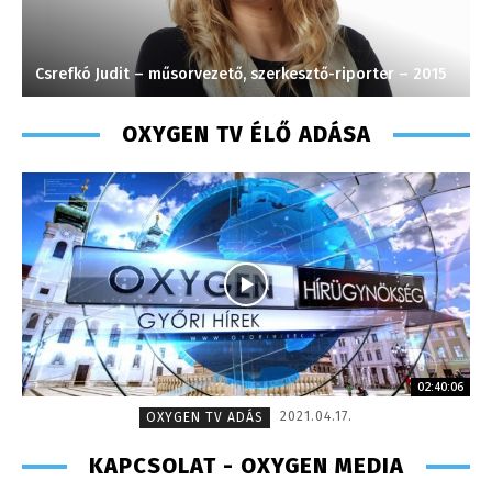
Csrefkó Judit – műsorvezető, szerkesztő-riporter – 2015
S
OXYGEN TV ÉLŐ ADÁSA
02:40:06
2021.04.17.
OXYGEN TV ADÁS
KAPCSOLAT - OXYGEN MEDIA