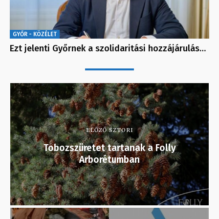
GYŐR - KÖZÉLET
Ezt jelenti Győrnek a szolidaritási hozzájárulás…
ELŐZŐ SZTORI
Tobozszüretet tartanak a Folly
Arborétumban