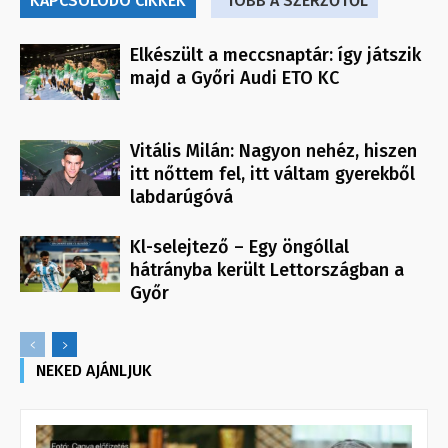
KAPCSOLÓDÓ CIKKEK
TÖBB A SZERZŐTŐL
Elkészült a meccsnaptár: így játszik
majd a Győri Audi ETO KC
Vitális Milán: Nagyon nehéz, hiszen
itt nőttem fel, itt váltam gyerekből
labdarúgóvá
Kl-selejtező – Egy öngóllal
hátrányba került Lettországban a
Győr
NEKED AJÁNLJUK