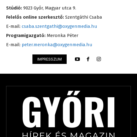
Stúdió:
9023 Győr, Magyar utca 9.
Felelős online szerkesztő:
Szentgáthi Csaba
E-mail:
csaba.szentgathi@oxygenmedia.hu
Programigazgató:
Meronka Péter
E-mail:
peter.meronka@oxygenmedia.hu
IMPRESSZUM