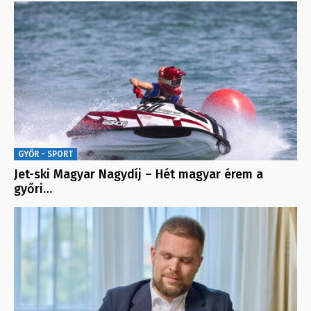
GYŐR - SPORT
Jet-ski Magyar Nagydíj – Hét magyar érem a
győri…