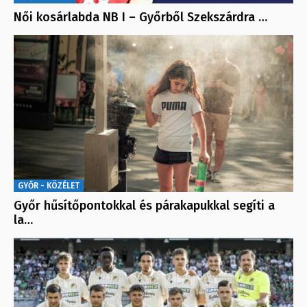
Női kosárlabda NB I – Győrből Szekszárdra …
GYŐR - KÖZÉLET
Győr hűsítőpontokkal és párakapukkal segíti a
la…