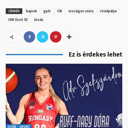
CÍMKÉK
bajnok
győr
OB
országos csúcs
rövidpálya
UNI Úszó SE
úszás
Ez is érdekes lehet
GYŐR - SPORT