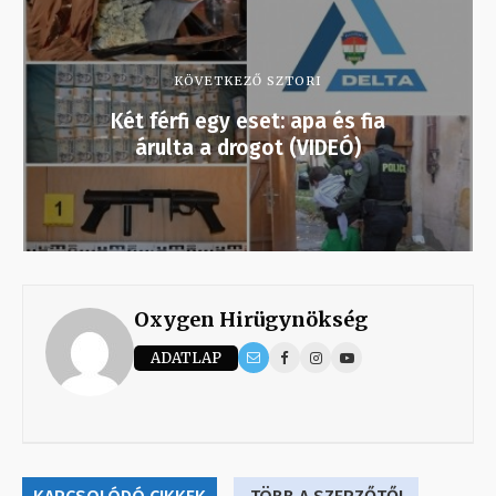
KÖVETKEZŐ SZTORI
Két férfi egy eset: apa és fia
árulta a drogot (VIDEÓ)
Oxygen Hirügynökség
ADATLAP