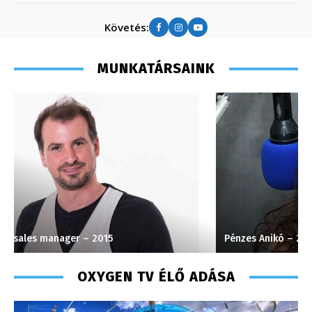
Követés:
MUNKATÁRSAINK
Pénzes Anikó – 2008
S
OXYGEN TV ÉLŐ ADÁSA