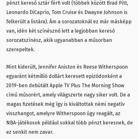
pénzt kereső sztár férfi volt (többek között Brad Pitt,
Leonardo DiCaprio, Tom Cruise és Dwayne Johnson is
felkerült a listára). Ám a sorozatoknál ez már másképp
van, idén két színésznő lett a legjobban kereső
sorozatszínész, akik ugyanabban a műsorban
szerepeltek.
Mint kiderült, Jennifer Aniston és Reese Witherspoon
egyaránt kétmillió dollárt keresett epizódonként a
2019-ben debütált Apple TV Plus The Morning Show
című műsorért, amely világszerte nagy siker volt. De a
magas fizetések még így is kiváltottak némi negatív
visszhangot, amelyre Witherspoon úgy reagált, az
NBA-játékosok például sokkal több pénzt keresnek, de
ez senkit nem zavar.