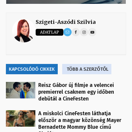
Szigeti-Aszódi Szilvia
ADATLAP
KAPCSOLÓDÓ CIKKEK
TÖBB A SZERZŐTŐL
Reisz Gábor új filmje a velencei
premierrel csaknem egy időben
debütál a CineFesten
A miskolci CineFesten láthatja
először a magyar közönség Mayer
Bernadette Mommy Blue című