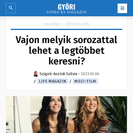
Kezdőlap
LIFE MAGAZIN
Vajon melyik sorozattal
lehet a legtöbbet
keresni?
Szigeti-Aszódi Szilvia
-
2023.10.06.
LIFE MAGAZIN
MOZI-FILM