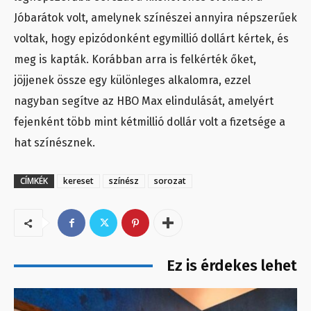
Jóbarátok volt, amelynek színészei annyira népszerűek
voltak, hogy epizódonként egymillió dollárt kértek, és
meg is kapták. Korábban arra is felkérték őket,
jöjjenek össze egy különleges alkalomra, ezzel
nagyban segítve az HBO Max elindulását, amelyért
fejenként több mint kétmillió dollár volt a fizetsége a
hat színésznek.
CÍMKÉK
kereset
színész
sorozat
Ez is érdekes lehet