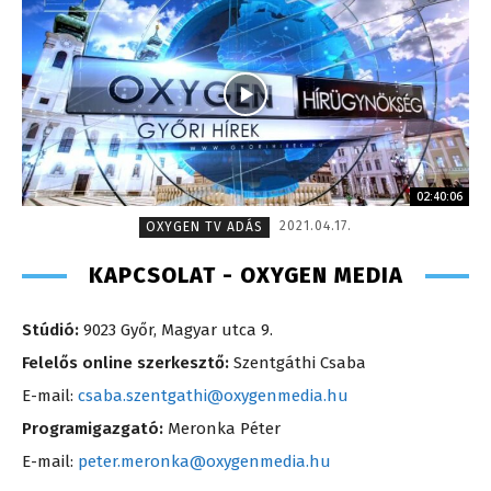
02:40:06
2021.04.17.
OXYGEN TV ADÁS
KAPCSOLAT - OXYGEN MEDIA
Stúdió:
9023 Győr, Magyar utca 9.
Felelős online szerkesztő:
Szentgáthi Csaba
E-mail:
csaba.szentgathi@oxygenmedia.hu
Programigazgató:
Meronka Péter
E-mail:
peter.meronka@oxygenmedia.hu