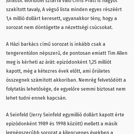
Jurassic Worlddel sztárrá váló Chris Pratt is nagyot
szakított tavaly, A végső lista minden egyes részéért
1,4 millió dollárt keresett, ugyanakkor tény, hogy a
sorozat nem döntögette a nézettségi csúcsokat.
A Házi barkács című sorozat is inkább csak a
tengerentúlon népszerű, de pontosan emiatt Tim Allen
meg is kérheti az árát: epizódonként 1,25 milliót
kapott, még a kétezres évek előtt, ami őrületes
összegnek számított akkoriban. Nemrég felvetődött a
folytatás lehetősége, de egyelőre semmi biztosat nem
lehet tudni ennek kapcsán.
A Seinfeld (Jerry Seinfeld egymillió dollárt kapott érte
epizódonként 1989 és 1998 között) mellett a másik
legnépszerűbb sorozat a kilencvenes években a