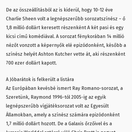
De az összeállításból az is kiderül, hogy 10-12 éve
Charlie Sheen volt a legnépszerűbb sorozatszínész – ő
1,8 millió dollárt keresett részenként A két pasi és egy
kicsi című komédiával. A sorozat fénykorában 14 millió
nézőt vonzott a képernyők elé epizódonként, később a
színész helyét Ashton Kutcher vette át, aki részenként
700 ezer dollárt kapott.
A Jóbarátok is felkerült a listára
Az Európában kevésbé ismert Ray Romano-sorozat, a
Szeretünk, Raymond 1996-tól 2005-ig az egyik
legnépszerűbb vígjátéksorozat volt az Egyesült
Államokban, amely a színész számára epizódonként
1,7 millió dollárt hozott. De a Galaxis őrzőivel és a