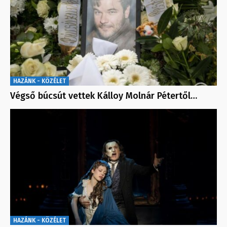
HAZÁNK - KÖZÉLET
Végső búcsút vettek Kálloy Molnár Pétertől…
HAZÁNK - KÖZÉLET