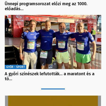
Ünnepi programsorozat előzi meg az 1000.
előadás…
GYŐR - SPORT
A győri színészek lefutották… a maratont és a
tö…