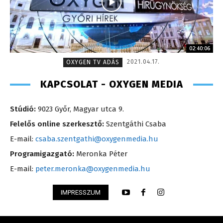
02:40:06
2021.04.17.
OXYGEN TV ADÁS
KAPCSOLAT - OXYGEN MEDIA
Stúdió:
9023 Győr, Magyar utca 9.
Felelős online szerkesztő:
Szentgáthi Csaba
E-mail:
csaba.szentgathi@oxygenmedia.hu
Programigazgató:
Meronka Péter
E-mail:
peter.meronka@oxygenmedia.hu
IMPRESSZUM