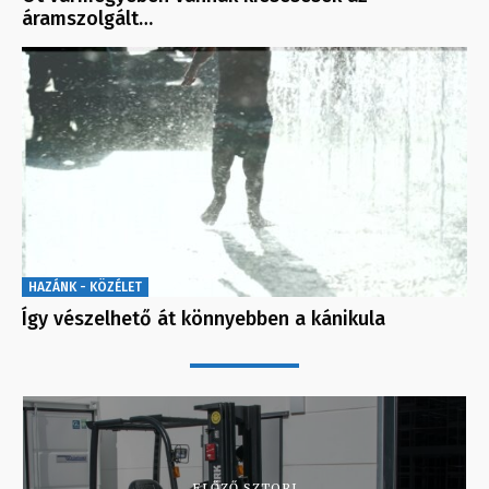
áramszolgált…
HAZÁNK - KÖZÉLET
Így vészelhető át könnyebben a kánikula
ELŐZŐ SZTORI