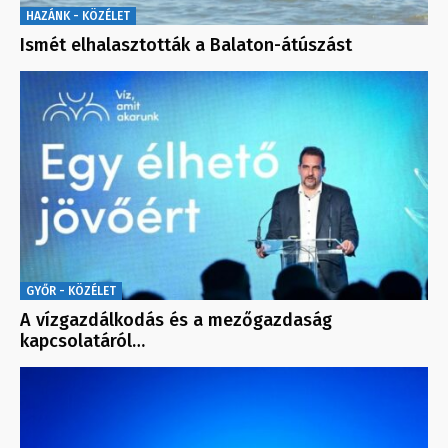
HAZÁNK - KÖZÉLET
Ismét elhalasztották a Balaton-átúszást
GYŐR - KÖZÉLET
A vízgazdálkodás és a mezőgazdaság
kapcsolatáról…