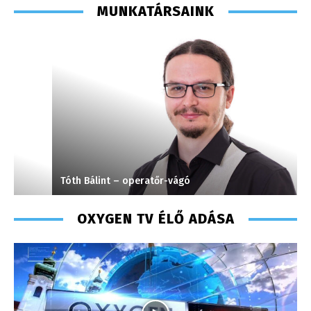
MUNKATÁRSAINK
Tóth Bálint – operatőr-vágó
S
OXYGEN TV ÉLŐ ADÁSA