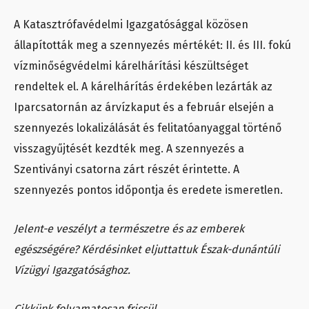
A Katasztrófavédelmi Igazgatósággal közösen
állapították meg a szennyezés mértékét: II. és III. fokú
vízminőségvédelmi kárelhárítási készültséget
rendeltek el. A kárelhárítás érdekében lezárták az
Iparcsatornán az árvízkaput és a február elsején a
szennyezés lokalizálását és felitatóanyaggal történő
visszagyűjtését kezdték meg. A szennyezés a
Szentiványi csatorna zárt részét érintette. A
szennyezés pontos időpontja és eredete ismeretlen.
Jelent-e veszélyt a természetre és az emberek
egészségére? Kérdésinket eljuttattuk Észak-dunántúli
Vízügyi Igazgatósághoz.
Cikkünk folyamatosan frissül.