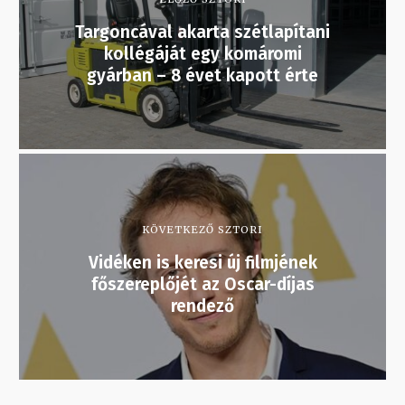
Targoncával akarta szétlapítani
kollégáját egy komáromi
gyárban – 8 évet kapott érte
KÖVETKEZŐ SZTORI
Vidéken is keresi új filmjének
főszereplőjét az Oscar-díjas
rendező