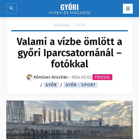
Kezdőlap
GYŐR
Valami a vízbe ömlött a
győri Iparcsatornánál –
fotókkal
Kőműves Krisztián
-
2024.02.02.
FRISSÜL
GYŐR
GYŐR - SPORT