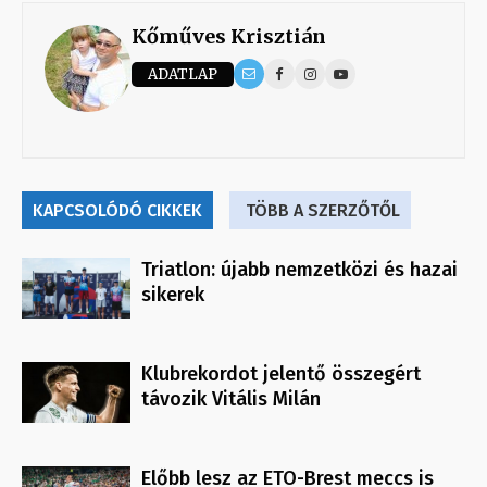
Kőműves Krisztián
ADATLAP
KAPCSOLÓDÓ CIKKEK
TÖBB A SZERZŐTŐL
Triatlon: újabb nemzetközi és hazai
sikerek
Klubrekordot jelentő összegért
távozik Vitális Milán
Előbb lesz az ETO-Brest meccs is