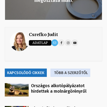
megosztása miatt
Csrefko Judit
ADATLAP
KAPCSOLÓDÓ CIKKEK
TÖBB A SZERZŐTŐL
Országos alkotópályázatot
hirdettek a molnárgörényről