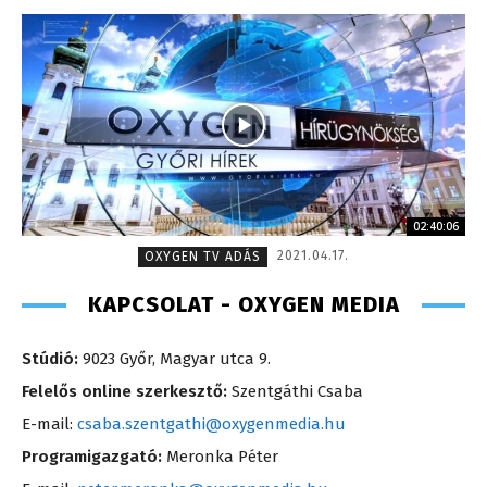
02:40:06
2021.04.17.
OXYGEN TV ADÁS
KAPCSOLAT - OXYGEN MEDIA
Stúdió:
9023 Győr, Magyar utca 9.
Felelős online szerkesztő:
Szentgáthi Csaba
E-mail:
csaba.szentgathi@oxygenmedia.hu
Programigazgató:
Meronka Péter