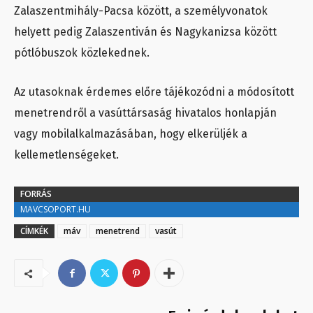
Zalaszentmihály-Pacsa között, a személyvonatok
helyett pedig Zalaszentiván és Nagykanizsa között
pótlóbuszok közlekednek.
Az utasoknak érdemes előre tájékozódni a módosított
menetrendről a vasúttársaság hivatalos honlapján
vagy mobilalkalmazásában, hogy elkerüljék a
kellemetlenségeket.
FORRÁS
MAVCSOPORT.HU
CÍMKÉK
máv
menetrend
vasút