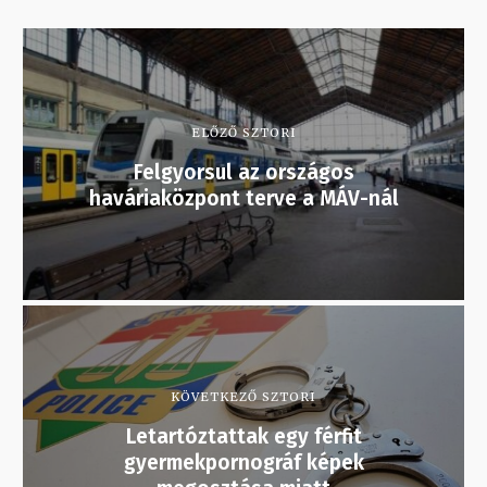
ELŐZŐ SZTORI
Felgyorsul az országos
haváriaközpont terve a MÁV-nál
KÖVETKEZŐ SZTORI
Letartóztattak egy férfit
gyermekpornográf képek