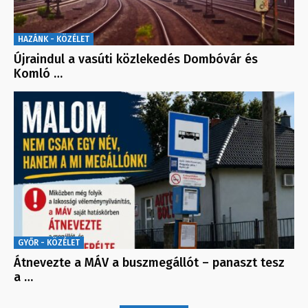
HAZÁNK - KÖZÉLET
Újraindul a vasúti közlekedés Dombóvár és
Komló …
GYŐR - KÖZÉLET
Átnevezte a MÁV a buszmegállót – panaszt tesz
a …