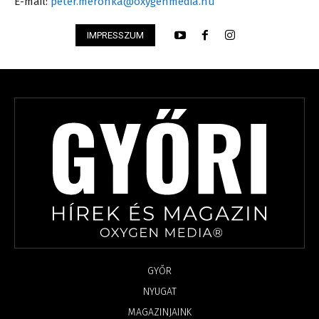
E-mail:
peter.meronka@oxygenmedia.hu
IMPRESSZUM
GYŐR
NYUGAT
MAGAZINJAINK