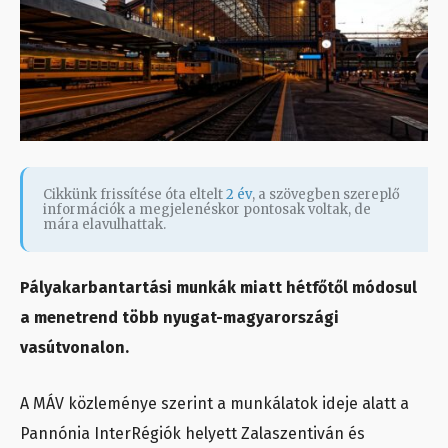
Cikkünk frissítése óta eltelt
2 év
, a szövegben szereplő
információk a megjelenéskor pontosak voltak, de
mára elavulhattak.
Pályakarbantartási munkák miatt hétfőtől módosul
a menetrend több nyugat-magyarországi
vasútvonalon.
A MÁV közleménye szerint a munkálatok ideje alatt a
Pannónia InterRégiók helyett Zalaszentiván és