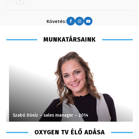
Követés:
MUNKATÁRSAINK
Szabó Döníz – sales manager – 2014
S
OXYGEN TV ÉLŐ ADÁSA