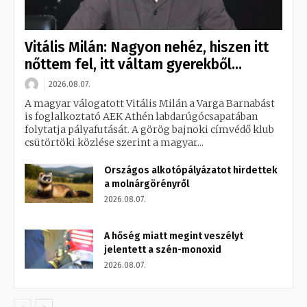
Vitális Milán: Nagyon nehéz, hiszen itt
nőttem fel, itt váltam gyerekből...
2026.08.07.
A magyar válogatott Vitális Milán a Varga Barnabást
is foglalkoztató AEK Athén labdarúgócsapatában
folytatja pályafutását. A görög bajnoki címvédő klub
csütörtöki közlése szerint a magyar...
Országos alkotópályázatot hirdettek
a molnárgörényről
2026.08.07.
A hőség miatt megint veszélyt
jelentett a szén-monoxid
2026.08.07.