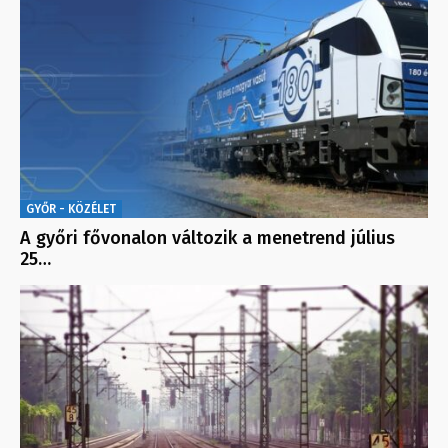
GYŐR - KÖZÉLET
A győri fővonalon változik a menetrend július
25…