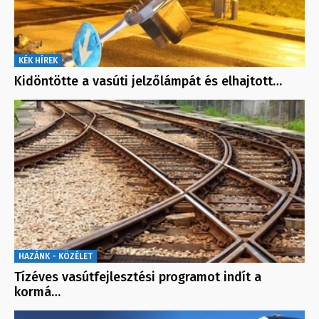
KÉK HÍREK
Kidöntötte a vasúti jelzőlámpát és elhajtott…
HAZÁNK - KÖZÉLET
Tízéves vasútfejlesztési programot indít a
kormá…