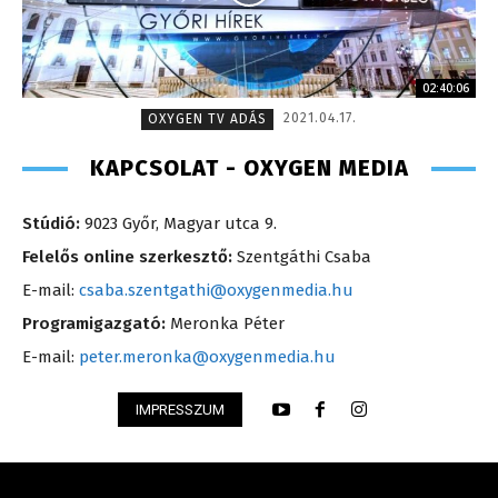
02:40:06
2021.04.17.
OXYGEN TV ADÁS
KAPCSOLAT - OXYGEN MEDIA
Stúdió:
9023 Győr, Magyar utca 9.
Felelős online szerkesztő:
Szentgáthi Csaba
E-mail:
csaba.szentgathi@oxygenmedia.hu
Programigazgató:
Meronka Péter
E-mail:
peter.meronka@oxygenmedia.hu
IMPRESSZUM