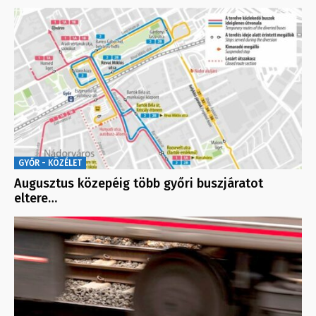
GYŐR - KÖZÉLET
Augusztus közepéig több győri buszjáratot
eltere…