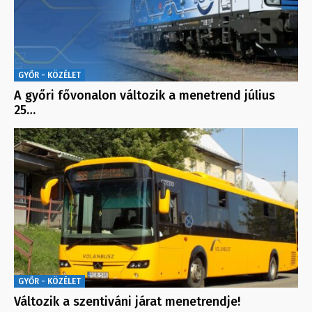
GYŐR - KÖZÉLET
A győri fővonalon változik a menetrend július
25…
GYŐR - KÖZÉLET
Változik a szentiváni járat menetrendje!