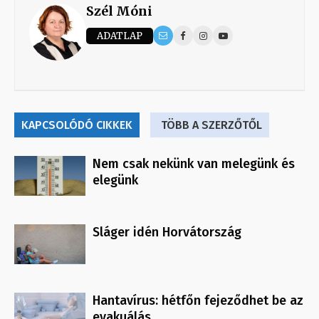
Szél Móni
ADATLAP
KAPCSOLÓDÓ CIKKEK
TÖBB A SZERZŐTŐL
Nem csak nekünk van melegünk és
elegünk
Sláger idén Horvátország
Hantavírus: hétfőn fejeződhet be az
evakuálás