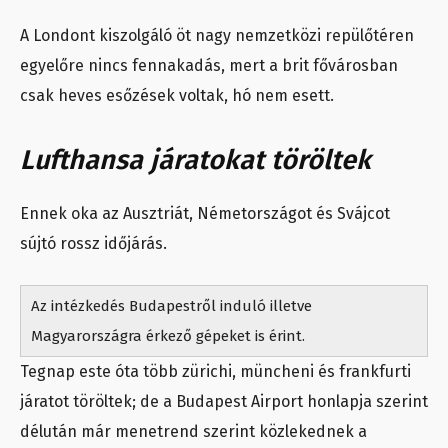
A Londont kiszolgáló öt nagy nemzetközi repülőtéren
egyelőre nincs fennakadás, mert a brit fővárosban
csak heves esőzések voltak, hó nem esett.
Lufthansa járatokat töröltek
Ennek oka az Ausztriát, Németországot és Svájcot
sújtó rossz időjárás.
Az intézkedés Budapestről induló illetve
Magyarországra érkező gépeket is érint.
Tegnap este óta több zürichi, müncheni és frankfurti
járatot töröltek; de a Budapest Airport honlapja szerint
délután már menetrend szerint közlekednek
a