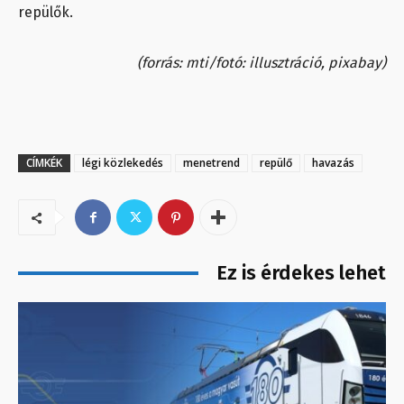
repülők.
(forrás: mti/fotó: illusztráció, pixabay)
CÍMKÉK
légi közlekedés
menetrend
repülő
havazás
Ez is érdekes lehet