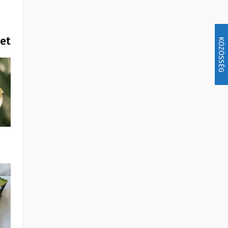
het
KÖZÖSSÉG