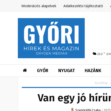
Moderációs alapelvek
Adatkezelési tájékoztató
C
25.3
GY
GYŐR
NYUGAT
HAZÁNK
Kezdőlap
Van egy jó hírü
Szentgáthi Csaba
-
2025