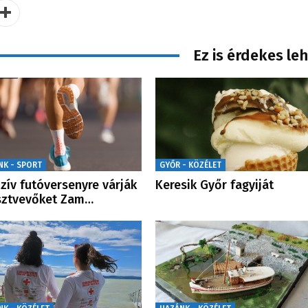
Ez is érdekes le
NK - SPORT
GYŐR - KÖZÉLET
uzív futóversenyre várják
Keresik Győr fagyiját
sztvevőket Zam…