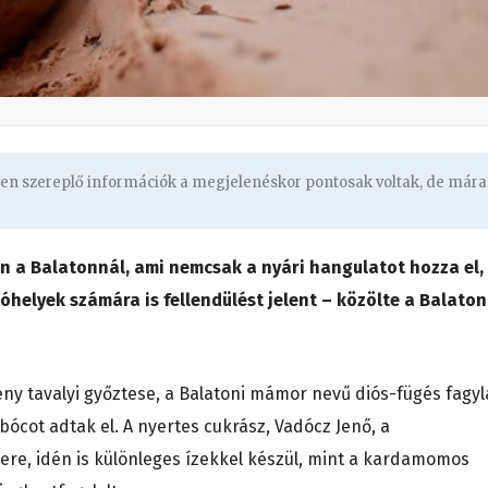
ben szereplő információk a megjelenéskor pontosak voltak, de mára
zon a Balatonnál, ami nemcsak a nyári hangulatot hozza el,
helyek számára is fellendülést jelent – közölte a Balaton
eny tavalyi győztese, a Balatoni mámor nevű diós-fügés fagyla
ócot adtak el. A nyertes cukrász, Vadócz Jenő, a
e, idén is különleges ízekkel készül, mint a kardamomos