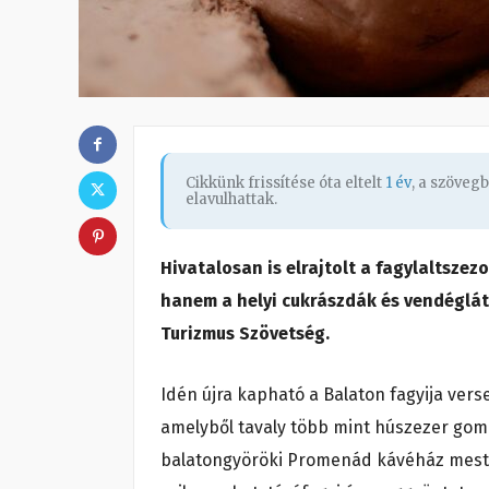
Cikkünk frissítése óta eltelt
1 év
, a szöveg
elavulhattak.
Hivatalosan is elrajtolt a fagylaltsze
hanem a helyi cukrászdák és vendéglátó
Turizmus Szövetség.
Idén újra kapható a Balaton fagyija vers
amelyből tavaly több mint húszezer gomb
balatongyöröki Promenád kávéház mester