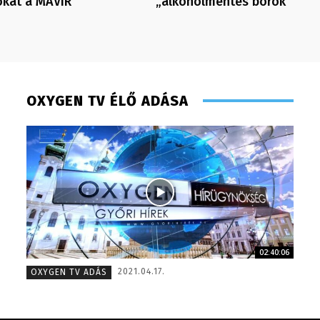
ókat a MAVIR
„alkoholmentes borok”
OXYGEN TV ÉLŐ ADÁSA
02:40:06
Tóth Bálint – operatőr-vágó – 2009
Huszti 
2021.04.17.
OXYGEN TV ADÁS