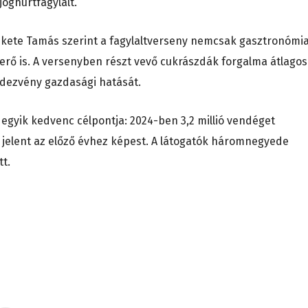
joghurtfagylalt.
ekete Tamás szerint a fagylaltverseny nemcsak gasztronómia
erő is. A versenyben részt vevő cukrászdák forgalma átlago
endezvény gazdasági hatását.
s egyik kedvenc célpontja: 2024-ben 3,2 millió vendéget
 jelent az előző évhez képest. A látogatók háromnegyede
tt.