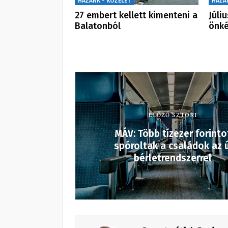
HAZÁNK - KÖZÉLET
HAZÁ
27 embert kellett kimenteni a
Júli
Balatonból
önk
ELŐZŐ SZTORI
MÁV: Több tízezer forinto
spóroltak a családok az ú
bérletrendszerrel