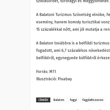
szilvasorbet, túrófagyi és meggyöntetes 
A Balatoni Turizmus Szövetség elnöke, F
esemény, hanem komoly turisztikai vonz
15 százalékkal nőtt, ami jól mutatja a r
A Balaton továbbra is a belföldi turizmu
fogadott, ami 6,7 százalékos növekedést
belföldről, egynegyede külföldről érkeze
Forrás: MTI
Illusztráció: Pixabay
CÍMKÉK
Balaton
fagyi
fagylaltszezon