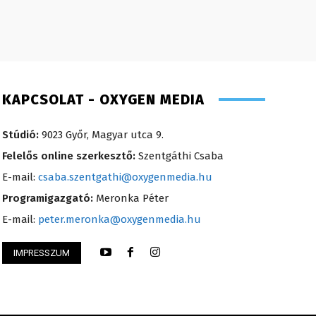
KAPCSOLAT - OXYGEN MEDIA
Stúdió:
9023 Győr, Magyar utca 9.
Felelős online szerkesztő:
Szentgáthi Csaba
E-mail:
csaba.szentgathi@oxygenmedia.hu
Programigazgató:
Meronka Péter
E-mail:
peter.meronka@oxygenmedia.hu
IMPRESSZUM
Tamás – operatőr, vágó – 2017
Pénzes Anikó