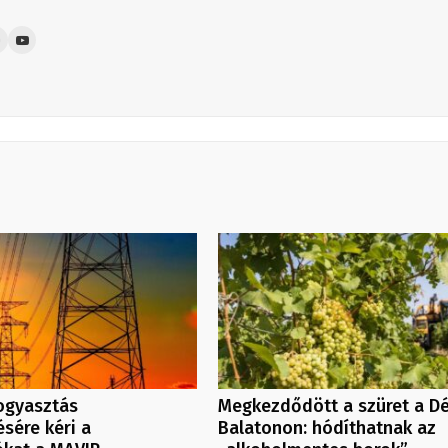
ogyasztás
Megkezdődött a szüret a Dé
sére kéri a
Balatonon: hódíthatnak az