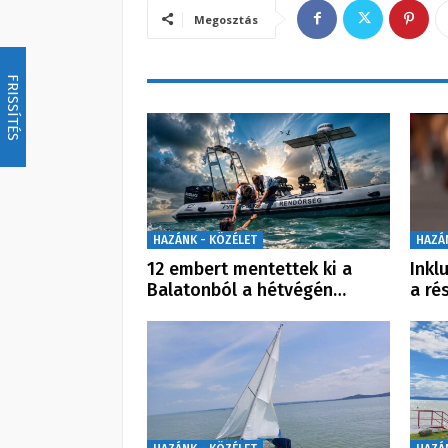
Megosztás
FRISSÍTÉS
HAZÁNK - KÖZÉLET
HAZÁ
12 embert mentettek ki a
Inkl
Balatonból a hétvégén…
a ré