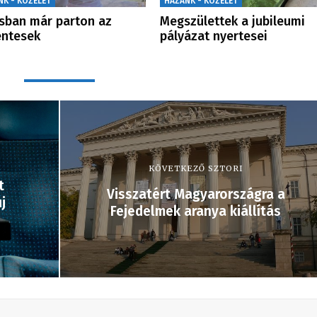
NK - KÖZÉLET
HAZÁNK - KÖZÉLET
usban már parton az
Megszülettek a jubileumi
éntesek
pályázat nyertesei
KÖVETKEZŐ SZTORI
t
Visszatért Magyarországra a
j
Fejedelmek aranya kiállítás