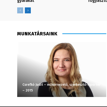
gyárakat
fogyaszt
MUNKATÁRSAINK
Csrefkó Judit – műsorvezető, szerkesztő-riporter
– 2015