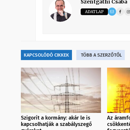
Szentgáthi Csaba
ADATLAP
KAPCSOLÓDÓ CIKKEK
TÖBB A SZERZŐTŐL
Szigorít a kormány: akár le is
Az áramf
kapcsolhatják a szabályszegő
csökkenté