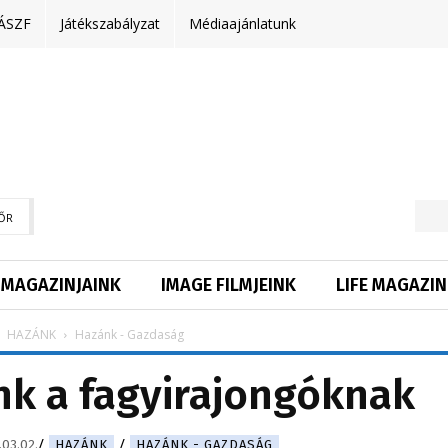
ÁSZF
Játékszabályzat
Médiaajánlatunk
ŐR
MAGAZINJAINK
IMAGE FILMJEINK
LIFE MAGAZIN
HAZÁNK
Hazánk - Gazdaság
nk a fagyirajongóknak
.03.02.
HAZÁNK
HAZÁNK - GAZDASÁG