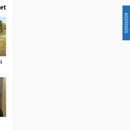
het
KÖZÖSSÉG
i