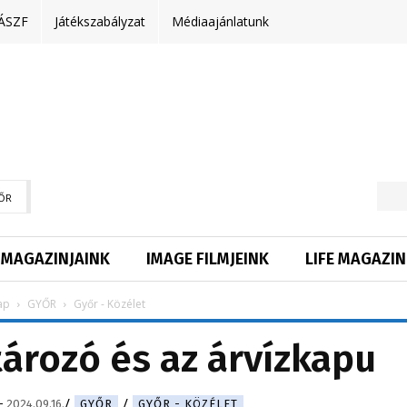
ÁSZF
Játékszabályzat
Médiaajánlatunk
ŐR
MAGAZINJAINK
IMAGE FILMJEINK
LIFE MAGAZIN
ap
GYŐR
Győr - Közélet
 tározó és az árvízkapu
-
2024.09.16.
GYŐR
GYŐR - KÖZÉLET