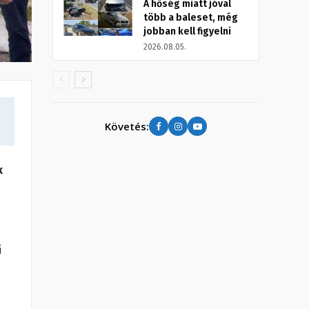
A hőség miatt jóval
több a baleset, még
jobban kell figyelni
2026.08.05.
a
Követés:
k
i