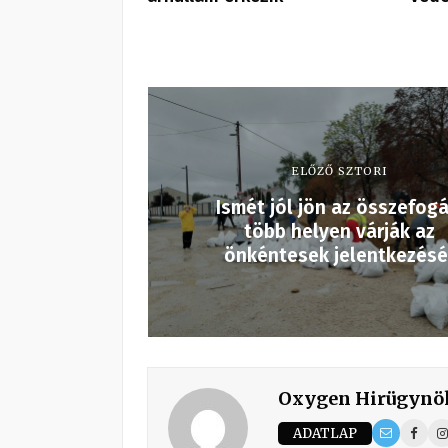
ELŐZŐ SZTORI
Ismét jól jön az összefogá
több helyen várják az
önkéntesek jelentkezésé
Oxygen Hirügynö
ADATLAP