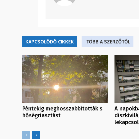
KAPCSOLÓDÓ CIKKEK
TÖBB A SZERZŐTŐL
Péntekig meghosszabbították s
A napokb
hőségriasztást
díszkivil
lekapcso