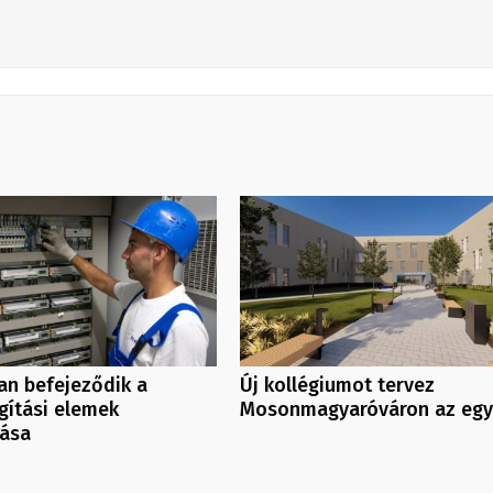
an befejeződik a
Új kollégiumot tervez
ágítási elemek
Mosonmagyaróváron az eg
lása