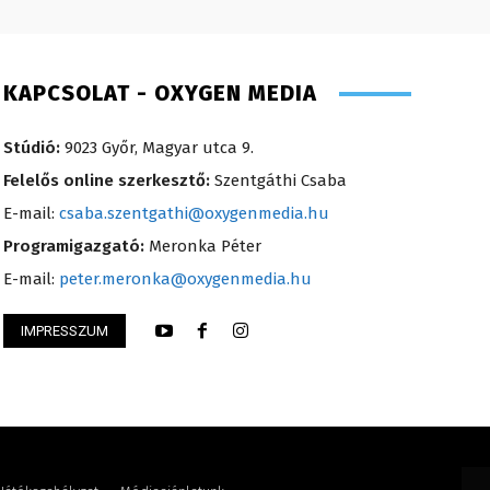
KAPCSOLAT - OXYGEN MEDIA
Stúdió:
9023 Győr, Magyar utca 9.
Felelős online szerkesztő:
Szentgáthi Csaba
E-mail:
csaba.szentgathi@oxygenmedia.hu
Programigazgató:
Meronka Péter
E-mail:
peter.meronka@oxygenmedia.hu
Judit – műsorvezető, szerkesztő-riporter
IMPRESSZUM
Koródi Petra – mű