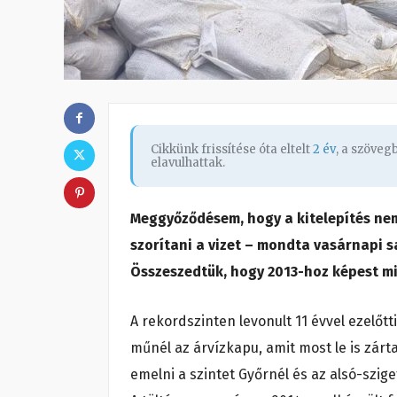
Cikkünk frissítése óta eltelt
2 év
, a szöve
elavulhattak.
Meggyőződésem, hogy a kitelepítés nem
szorítani a vizet – mondta vasárnapi 
Összeszedtük, hogy 2013-hoz képest mi
A rekordszinten levonult 11 évvel ezelőt
műnél az árvízkapu, amit most le is zárta
emelni a szintet Győrnél és az alsó-szig