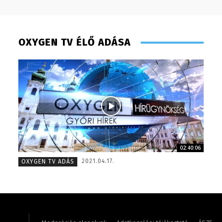
OXYGEN TV ÉLŐ ADÁSA
Csrefkó 
02:40:06
Juhászné M. Veronika – könyvelő – 2014
– 2015
2021.04.17.
OXYGEN TV ADÁS