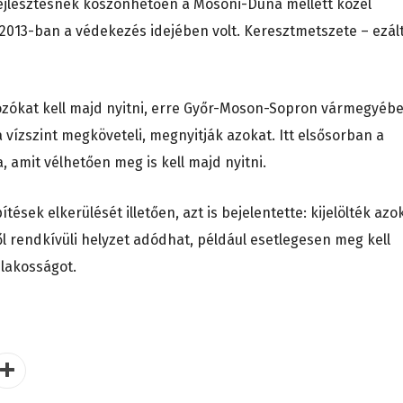
fejlesztésnek köszönhetően a Mosoni-Duna mellett közel
013-ban a védekezés idejében volt. Keresztmetszete – ezált
ározókat kell majd nyitni, erre Győr-Moson-Sopron vármegyéb
 vízszint megköveteli, megnyitják azokat. Itt elsősorban a
, amit vélhetően meg is kell majd nyitni.
tések elkerülését illetően, azt is bejelentette: kijelölték azo
l rendkívüli helyzet adódhat, például esetlegesen meg kell
a lakosságot.