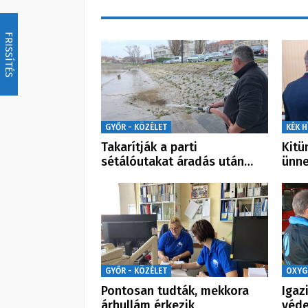
FRISSÍTÉS
GYŐR - KÖZÉLET
KÉK H
Takarítják a parti
Kitü
sétálóutakat áradás után…
ünne
GYŐR - KÖZÉLET
OXYG
Pontosan tudták, mekkora
Igaz
árhullám érkezik
véde