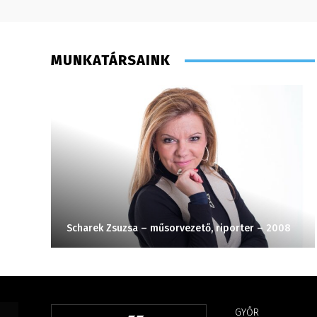
MUNKATÁRSAINK
Scharek Zsuzsa – műsorvezető, riporter – 2008
GYŐR