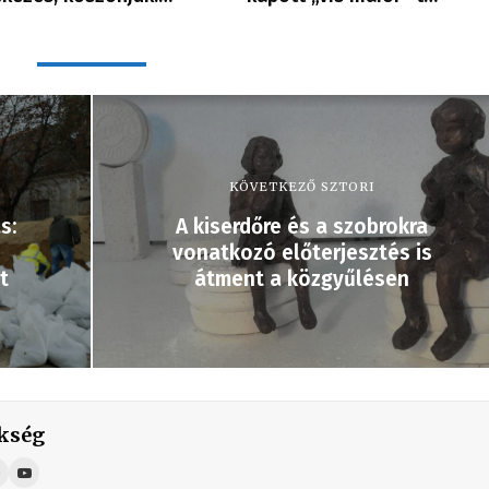
KÖVETKEZŐ SZTORI
s:
A kiserdőre és a szobrokra
vonatkozó előterjesztés is
t
átment a közgyűlésen
kség