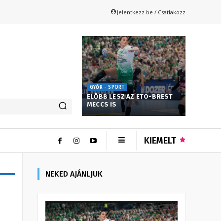
Jelentkezz be / Csatlakozz
GYŐR - SPORT
ELŐBB LESZ AZ ETO-BREST
MECCS IS
KIEMELT
NEKED AJÁNLJUK