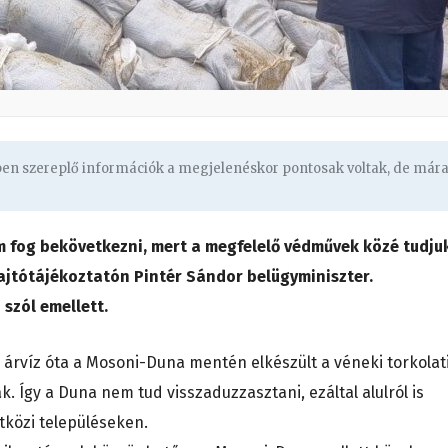
gben szereplő információk a megjelenéskor pontosak voltak, de már
 fog bekövetkezni, mert a megfelelő védművek közé tudju
sajtótájékoztatón Pintér Sándor belügyminiszter.
 szól emellett.
ti árvíz óta a Mosoni-Duna mentén elkészült a véneki torkolat
k. Így a Duna nem tud visszaduzzasztani, ezáltal alulról is
etközi településeken.