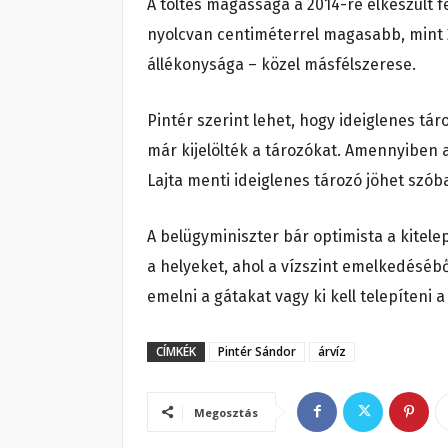
A töltés magassága a 2014-re elkészült 
nyolcvan centiméterrel magasabb, mint 2
állékonysága – közel másfélszerese.
Pintér szerint lehet, hogy ideiglenes t
már kijelölték a tározókat. Amennyiben a
Lajta menti ideiglenes tározó jöhet szóba
A belügyminiszter bár optimista a kitelepí
a helyeket, ahol a vízszint emelkedésébő
emelni a gátakat vagy ki kell telepíteni 
CÍMKÉK
Pintér Sándor
árvíz
Megosztás