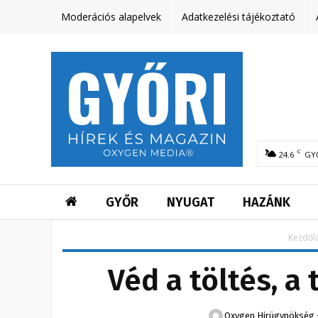
Moderációs alapelvek
Adatkezelési tájékoztató
C
24.6
GY
GYŐR
NYUGAT
HAZÁNK
Kezdől
Véd a töltés, a
Oxygen Hirügynökség