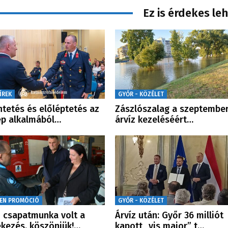
Ez is érdekes le
ÍREK
GYŐR - KÖZÉLET
ntetés és előléptetés az
Zászlószalag a szeptember
p alkalmából…
árvíz kezeléséért…
EN PROMÓCIÓ
GYŐR - KÖZÉLET
i csapatmunka volt a
Árvíz után: Győr 36 milliót
kezés, köszönjük!…
kapott „vis maior” t…