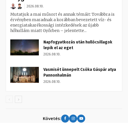
2026.08.10.
Mutatjuk a mai műsort és annak témáit: Továbbra is
érvényben maradnak a korábban bevezetett víz- és
energiatakarékossági intézkedések az újabb
hőhullám miatt Győrben – jelentette...
Napfogyatkozás után hullócsillagok
lepik el az eget
2026.08.10.
Vasmisét ünnepelt Csóka Gáspár atya
Pannonhalmán
2026.08.10.
Követés: