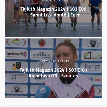
ELŐZŐ SZTORI
Tájfutó Magazin 2024 | S03 E09
| Sprint Liga döntő | Eger
KÖVETKEZŐ SZTORI
Tájfutó Magazin 2024 | S03 E10 |
Rövidtávú OB | Szentes