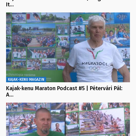
It…
KAJAK-KENU MAGAZIN
Kajak-kenu Maraton Podcast #5 | Pétervári Pál:
A…