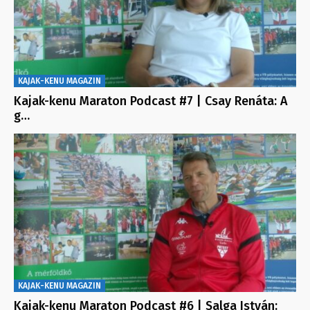
KAJAK-KENU MAGAZIN
Kajak-kenu Maraton Podcast #7 | Csay Renáta: A
g…
KAJAK-KENU MAGAZIN
Kajak-kenu Maraton Podcast #6 | Salga István: