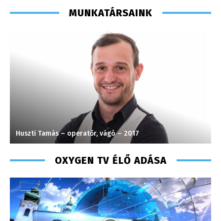
MUNKATÁRSAINK
Huszti Tamás – operatőr, vágó – 2017
H
OXYGEN TV ÉLŐ ADÁSA