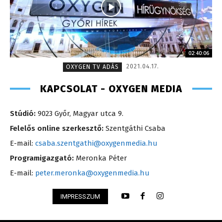
02:40:06
2021.04.17.
OXYGEN TV ADÁS
KAPCSOLAT - OXYGEN MEDIA
Stúdió:
9023 Győr, Magyar utca 9.
Felelős online szerkesztő:
Szentgáthi Csaba
E-mail:
csaba.szentgathi@oxygenmedia.hu
Programigazgató:
Meronka Péter
E-mail:
peter.meronka@oxygenmedia.hu
IMPRESSZUM