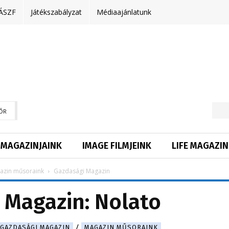
ÁSZF
Játékszabályzat
Médiaajánlatunk
ŐR
MAGAZINJAINK
IMAGE FILMJEINK
LIFE MAGAZIN
azin műsoraink
Gazdasági Magazin
 Magazin: Nolato
GAZDASÁGI MAGAZIN
MAGAZIN MŰSORAINK