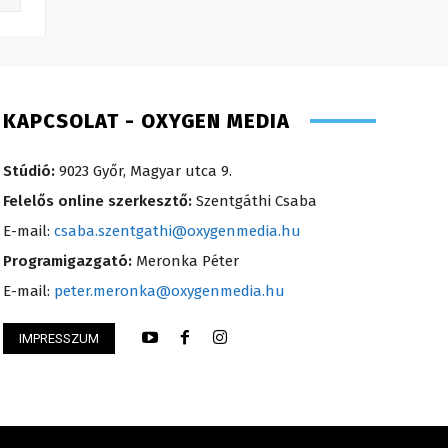
KAPCSOLAT - OXYGEN MEDIA
Stúdió:
9023 Győr, Magyar utca 9.
Felelős online szerkesztő:
Szentgáthi Csaba
E-mail:
csaba.szentgathi@oxygenmedia.hu
Programigazgató:
Meronka Péter
E-mail:
peter.meronka@oxygenmedia.hu
 Krisztián – programozó, technikus –
IMPRESSZUM
Szentgáthi Csaba –