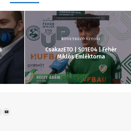
KÖVETKEZŐ SZTORI
s
CsakazETO | S01E04 | Fehér
Miklós Emléktorna