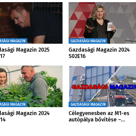
ASÁGI MAGAZIN
GAZDASÁGI MAGAZIN
asági Magazin 2025
Gazdasági Magazin 2024
17
S02E16
ASÁGI MAGAZIN
GAZDASÁGI MAGAZIN
asági Magazin 2024
Célegyenesben az M1-es
E14
autópálya bővítése –…