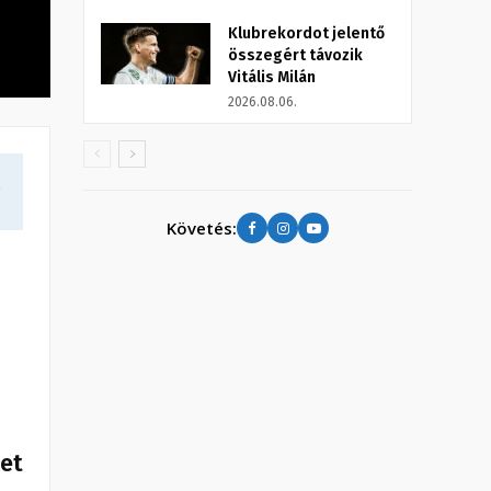
Klubrekordot jelentő
összegért távozik
Vitális Milán
2026.08.06.
a
Követés:
het