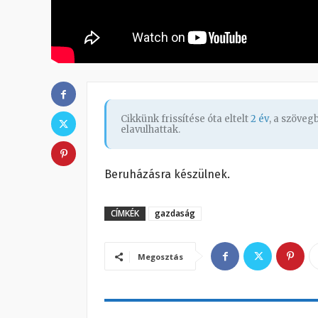
Cikkünk frissítése óta eltelt
2 év
, a szöve
elavulhattak.
Beruházásra készülnek.
CÍMKÉK
gazdaság
Megosztás