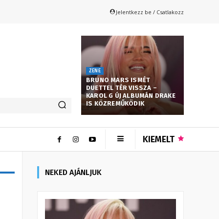
Jelentkezz be / Csatlakozz
ZENE
BRUNO MARS ISMÉT
DUETTEL TÉR VISSZA –
KAROL G ÚJ ALBUMÁN DRAKE
IS KÖZREMŰKÖDIK
KIEMELT
NEKED AJÁNLJUK