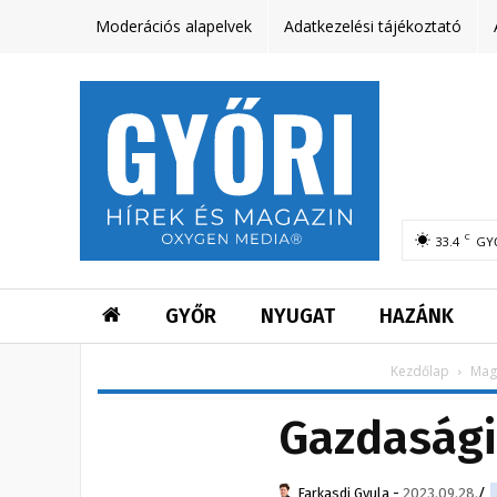
Moderációs alapelvek
Adatkezelési tájékoztató
C
33.4
GY
GYŐR
NYUGAT
HAZÁNK
Kezdőlap
Mag
Gazdasági
Farkasdi Gyula
-
2023.09.28.