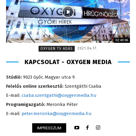
02:40:06
2021.04.17.
OXYGEN TV ADÁS
KAPCSOLAT - OXYGEN MEDIA
Stúdió:
9023 Győr, Magyar utca 9.
Felelős online szerkesztő:
Szentgáthi Csaba
E-mail:
csaba.szentgathi@oxygenmedia.hu
Programigazgató:
Meronka Péter
E-mail:
peter.meronka@oxygenmedia.hu
IMPRESSZUM