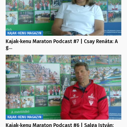
KAJAK-KENU MAGAZIN
Kajak-kenu Maraton Podcast #7 | Csay Renáta: A
g…
KAJAK-KENU MAGAZIN
Kajak-kenu Maraton Podcast #6 | Salga István: