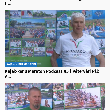
It…
KAJAK-KENU MAGAZIN
Kajak-kenu Maraton Podcast #5 | Pétervári Pál:
A…