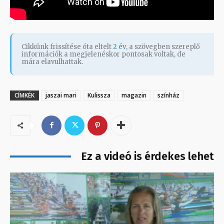
Cikkünk frissítése óta eltelt
2 év
, a szövegben szereplő
információk a megjelenéskor pontosak voltak, de
mára elavulhattak.
CÍMKÉK
jaszai mari
Kulissza
magazin
színház
Ez a videó is érdekes lehet