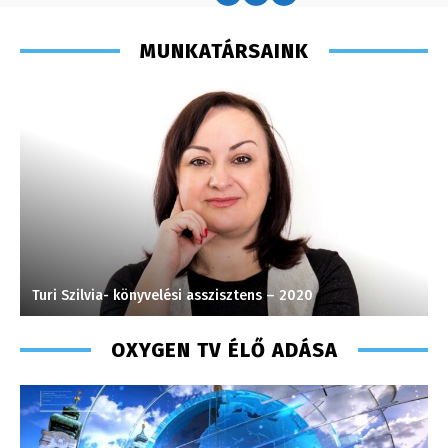
MUNKATÁRSAINK
Turi Szilvia- könyvelési asszisztens – 2020
H
OXYGEN TV ÉLŐ ADÁSA