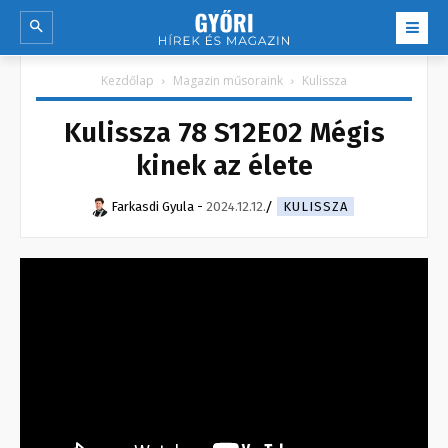
Kezdőlap
Magazin műsoraink
Kulissza
Kulissza 78 S12E02 Mégis
kinek az élete
Farkasdi Gyula
-
2024.12.12.
KULISSZA