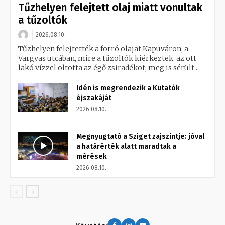
Tűzhelyen felejtett olaj miatt vonultak
a tűzoltók
2026.08.10.
Tűzhelyen felejtették a forró olajat Kapuváron, a
Vargyas utcában, mire a tűzoltók kiérkeztek, az ott
lakó vízzel oltotta az égő zsiradékot, meg is sérült...
Idén is megrendezik a Kutatók
éjszakáját
2026.08.10.
Megnyugtató a Sziget zajszintje: jóval
a határérték alatt maradtak a
mérések
2026.08.10.