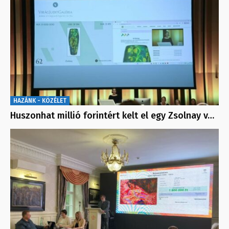
HAZÁNK - KÖZÉLET
Huszonhat millió forintért kelt el egy Zsolnay v…