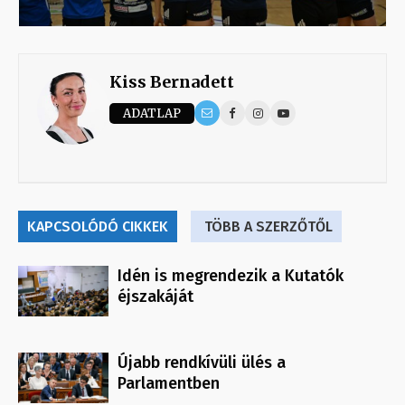
Kiss Bernadett
ADATLAP
KAPCSOLÓDÓ CIKKEK
TÖBB A SZERZŐTŐL
Idén is megrendezik a Kutatók
éjszakáját
Újabb rendkívüli ülés a
Parlamentben