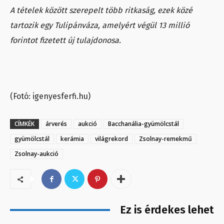
A tételek között szerepelt több ritkaság, ezek közé
tartozik egy Tulipánváza, amelyért végül 13 millió
forintot fizetett új tulajdonosa.
(Fotó: igenyesferfi.hu)
CÍMKÉK
árverés
aukció
Bacchanália-gyümölcstál
gyümölcstál
kerámia
világrekord
Zsolnay-remekmű
Zsolnay-aukció
Ez is érdekes lehet