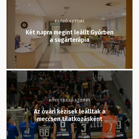
ELŐZŐ SZTORI
Két napra megint leállt Győrben
a sugárterápia
KÖVETKEZŐ SZTORI
Az óvári kézisek leálltak a
meccsen tilatkozásként