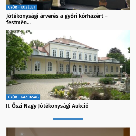
GYŐR - KÖZÉLET
Jótékonysági árverés a győri kórházért –
festmén…
GYŐR - GAZDASÁG
II. Őszi Nagy Jótékonysági Aukció