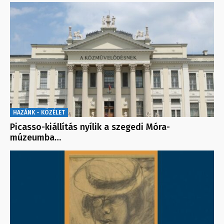
HAZÁNK - KÖZÉLET
Picasso-kiállítás nyílik a szegedi Móra-
múzeumba…