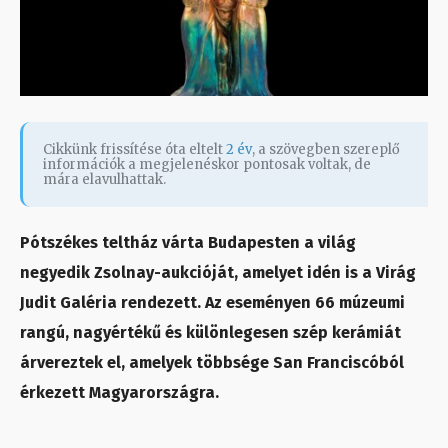
Cikkünk frissítése óta eltelt
2 év
, a szövegben szereplő
információk a megjelenéskor pontosak voltak, de
mára elavulhattak.
Pótszékes teltház várta Budapesten a világ
negyedik Zsolnay-aukcióját, amelyet idén is a Virág
Judit Galéria rendezett. Az eseményen 66 múzeumi
rangú, nagyértékű és különlegesen szép kerámiát
árvereztek el, amelyek többsége San Franciscóból
érkezett Magyarországra.