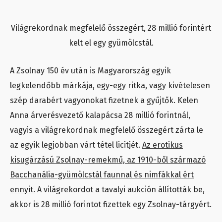
Világrekordnak megfelelő összegért, 28 millió forintért
kelt el egy gyümölcstál.
A Zsolnay 150 év után is Magyarország egyik
legkelendőbb márkája, egy-egy ritka, vagy kivételesen
szép darabért vagyonokat fizetnek a gyűjtők. Kelen
Anna árverésvezető kalapácsa 28 millió forintnál,
vagyis a világrekordnak megfelelő összegért zárta le
az egyik legjobban várt tétel licitjét.
Az erotikus
kisugárzású Zsolnay-remekmű, az 1910-ből származó
Bacchanália-gyümölcstál faunnal és nimfákkal ért
ennyit.
A világrekordot a tavalyi aukción állították be,
akkor is 28 millió forintot fizettek egy Zsolnay-tárgyért.