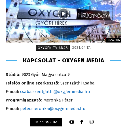
02:40:06
2021.04.17.
OXYGEN TV ADÁS
KAPCSOLAT - OXYGEN MEDIA
Stúdió:
9023 Győr, Magyar utca 9.
Felelős online szerkesztő:
Szentgáthi Csaba
E-mail:
csaba.szentgathi@oxygenmedia.hu
Programigazgató:
Meronka Péter
E-mail:
peter.meronka@oxygenmedia.hu
IMPRESSZUM