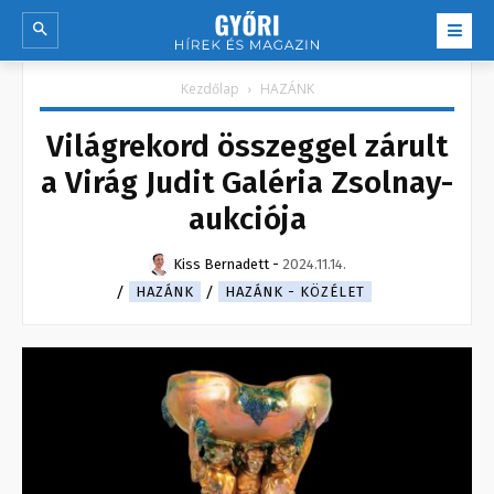
Kezdőlap
HAZÁNK
Világrekord összeggel zárult
a Virág Judit Galéria Zsolnay-
aukciója
Kiss Bernadett
-
2024.11.14.
HAZÁNK
HAZÁNK - KÖZÉLET