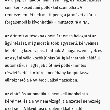
Aki a gépjárműadót nem fizeti meg, és részletfizetést
sem kér, késedelmi pótlékkal számolhat. A
rendezetlen tételek miatt pedig a járművet akár a
forgalomból is kivonhatják – mutatott rá a NAV.
Az érintett autósoknak nem érdemes halogatni az
ügyintézést, még most is több egyszerű, kényelmes
lehetőség közül választhatnak. A magánszemélyek és
az egyéni vállalkozók június 30-ig kérhetnek például
automatikus, legfeljebb öthavi pótlékmentes
részletfizetést. A kérelem néhány koppintással
elintézhető a NAV-Mobil alkalmazásban.
Az elbírálás automatikus, nem kell indokolni a
kérelmet, és a NAV nem vizsgálja a fizetési nehézség
okát sem. A likviditási problémákkal küzdő