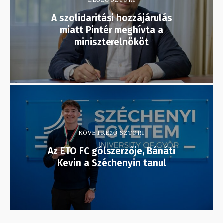
ELŐZŐ SZTORI
A szolidaritási hozzájárulás
miatt Pintér meghívta a
miniszterelnököt
KÖVETKEZŐ SZTORI
Az ETO FC gólszerzője, Bánáti
Kevin a Széchenyin tanul