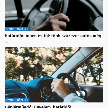
GYŐR - KÖZÉLET
Határidőn innen és túl: több százezer autós még
…
GYŐR - KÖZÉLET
Gépjárműadó: Figyelem, határidő!