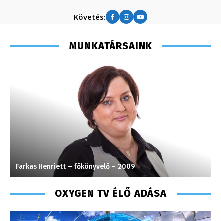
Követés:
MUNKATÁRSAINK
Farkas Henriett – főkönyvelő – 2009
K
OXYGEN TV ÉLŐ ADÁSA