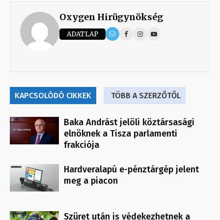
Oxygen Hirügynökség
ADATLAP
KAPCSOLÓDÓ CIKKEK
TÖBB A SZERZŐTŐL
Baka Andrást jelöli köztársasági
elnöknek a Tisza parlamenti
frakciója
Hardveralapú e-pénztárgép jelent
meg a piacon
Szüret után is védekezhetnek a