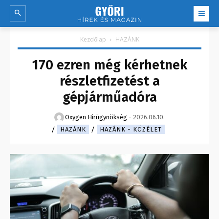
Kezdőlap
HAZÁNK
170 ezren még kérhetnek
részletfizetést a
gépjárműadóra
Oxygen Hirügynökség
-
2026.06.10.
HAZÁNK
HAZÁNK - KÖZÉLET