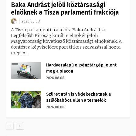
Baka Andrást jelöli köztársasági
elnöknek a Tisza parlamenti frakciója
2026.08.08.
A Tisza parlamenti frakciója Baka Andrást, a
Legfelsőbb Bíróság korábbi elnökét jelöli
Magyarország következő köztársasági elnökének. A
döntést a képviselőcsoport titkos szavazással hozta
meg. A...
Hardveralapú e-pénztárgép jelent
meg a piacon
2026.08.08.
Szüret után is védekezhetnek a
szőlőkabóca ellen a termelők
2026.08.08.