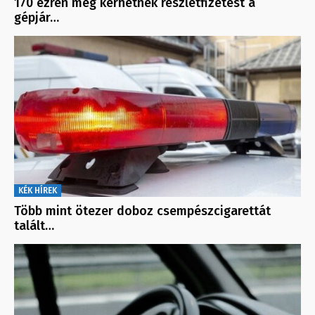
170 ezren még kérhetnek részletfizetést a
gépjár…
KÉK HÍREK
Több mint ötezer doboz csempészcigarettát
talált…