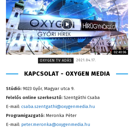
02:40:06
2021.04.17.
OXYGEN TV ADÁS
KAPCSOLAT - OXYGEN MEDIA
Stúdió:
9023 Győr, Magyar utca 9.
Felelős online szerkesztő:
Szentgáthi Csaba
E-mail:
csaba.szentgathi@oxygenmedia.hu
Programigazgató:
Meronka Péter
E-mail:
peter.meronka@oxygenmedia.hu