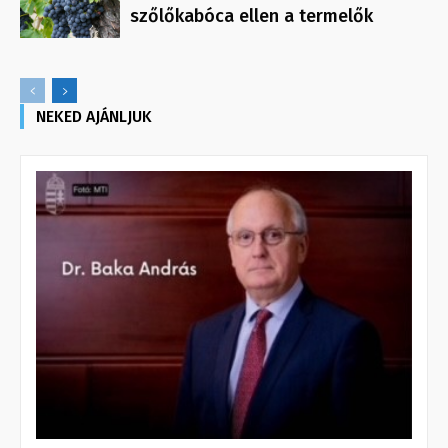
szőlőkabóca ellen a termelők
NEKED AJÁNLJUK