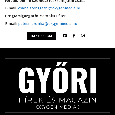
Felelős online szerkesztő:
Szentgáthi Csaba
E-mail:
csaba.szentgathi@oxygenmedia.hu
Programigazgató:
Meronka Péter
E-mail:
peter.meronka@oxygenmedia.hu
IMPRESSZUM