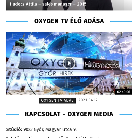
Hudecz Attila – sales manager – 2015
V
OXYGEN TV ÉLŐ ADÁSA
02:40:06
2021.04.17.
OXYGEN TV ADÁS
KAPCSOLAT - OXYGEN MEDIA
Stúdió:
9023 Győr, Magyar utca 9.