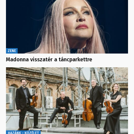
ZENE
Madonna visszatér a táncparkettre
HAZÁNK - KÖZÉLET