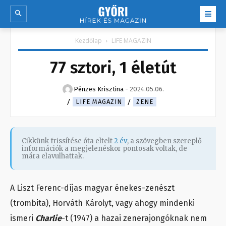
Kezdőlap
LIFE MAGAZIN
77 sztori, 1 életút
Pénzes Krisztina
-
2024.05.06.
LIFE MAGAZIN
ZENE
Cikkünk frissítése óta eltelt
2 év
, a szövegben szereplő
információk a megjelenéskor pontosak voltak, de
mára elavulhattak.
A Liszt Ferenc-díjas magyar énekes-zenészt
(trombita), Horváth Károlyt, vagy ahogy mindenki
ismeri
Charlie
-t (1947) a hazai zenerajongóknak nem