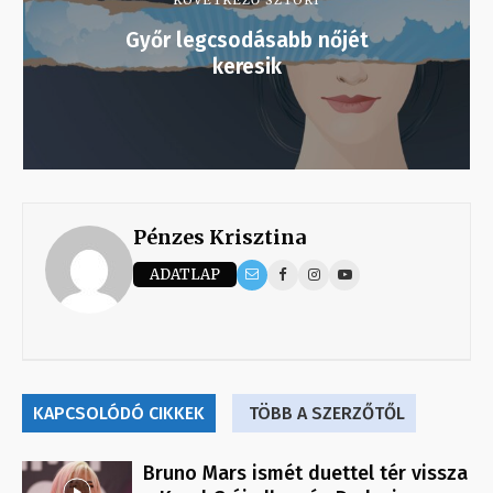
Győr legcsodásabb nőjét
keresik
Pénzes Krisztina
ADATLAP
KAPCSOLÓDÓ CIKKEK
TÖBB A SZERZŐTŐL
Bruno Mars ismét duettel tér vissza