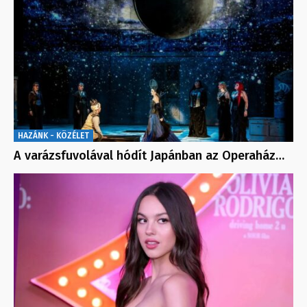
HAZÁNK - KÖZÉLET
A varázsfuvolával hódít Japánban az Operaház…