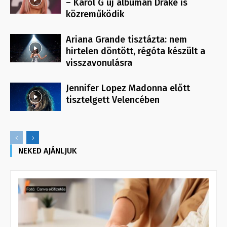
– Karol G új albumán Drake is
közreműködik
Ariana Grande tisztázta: nem
hirtelen döntött, régóta készült a
visszavonulásra
Jennifer Lopez Madonna előtt
tisztelgett Velencében
NEKED AJÁNLJUK