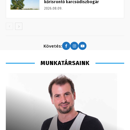
kőrisrontó karcsúdíszbogár
2026.08.09.
Követés:
MUNKATÁRSAINK