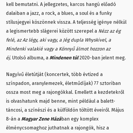
kell bemutatni. A jellegzetes, karcos hangú előadó
dalaiban a jazz, a rock, a blues, a soul és a funky
stílusjegyei köszönnek vissza. A teljesség igénye nélkül
a legismertebb slágerei között szerepel a
Nézz az ég
felé, az Az légy, aki vagy, a Jég dupla Whyskivel, a
Mindenki valakié vagy a Könnyű álmot hozzon az
éj.
Utolsó albuma, a
Mindenen túl
2020-ban jelent meg.
Nagyívű életútját (koncertek, több évtized a
színpadon, aranylemezek, életműdíjak) 77 sztoriban
ossza most meg a rajongókkal. Emellett a kezdetekről
is olvashatunk majd benne, mint például a balett-
táncosi, a színészi és a külföldön töltött éveiről. Május
8-án a
Magyar Zene Házá
ban egy komplex
élménycsomaghoz juthatnak a rajongók, hisz a