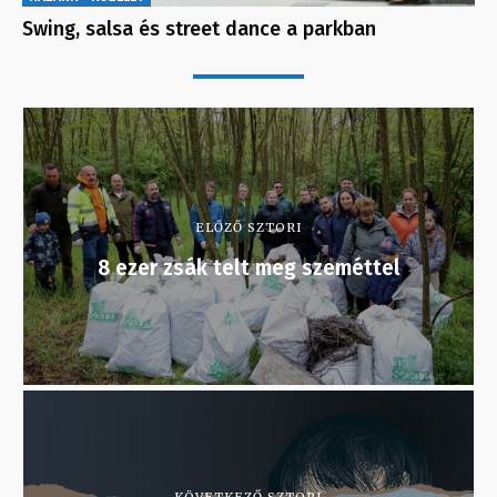
Swing, salsa és street dance a parkban
ELŐZŐ SZTORI
8 ezer zsák telt meg szeméttel
KÖVETKEZŐ SZTORI