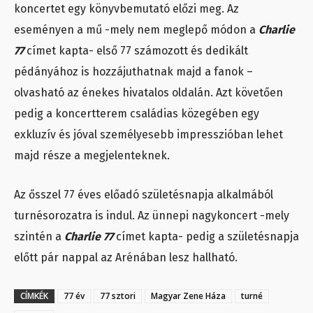
koncertet egy könyvbemutató előzi meg. Az
eseményen a mű -mely nem meglepő módon a
Charlie
77
címet kapta- első 77 számozott és dedikált
pédányához is hozzájuthatnak majd a fanok –
olvasható az énekes hivatalos oldalán. Azt követően
pedig a koncertterem családias közegében egy
exkluzív és jóval személyesebb impresszióban lehet
majd része a megjelenteknek.
Az ősszel 77 éves előadó születésnapja alkalmából
turnésorozatra is indul. Az ünnepi nagykoncert -mely
szintén a
Charlie 77
címet kapta- pedig a születésnapja
előtt pár nappal az Arénában lesz hallható.
CÍMKÉK
77 év
77 sztori
Magyar Zene Háza
turné