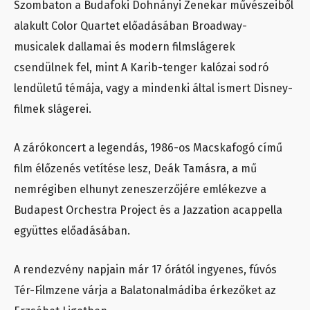
Szombaton a Budafoki Dohnányi Zenekar művészeiből
alakult Color Quartet előadásában Broadway-
musicalek dallamai és modern filmslágerek
csendülnek fel, mint A Karib-tenger kalózai sodró
lendületű témája, vagy a mindenki által ismert Disney-
filmek slágerei.
A zárókoncert a legendás, 1986-os Macskafogó című
film élőzenés vetítése lesz, Deák Tamásra, a mű
nemrégiben elhunyt zeneszerzőjére emlékezve a
Budapest Orchestra Project és a Jazzation acappella
együttes előadásában.
A rendezvény napjain már 17 órától ingyenes, fúvós
Tér-Filmzene várja a Balatonalmádiba érkezőket az