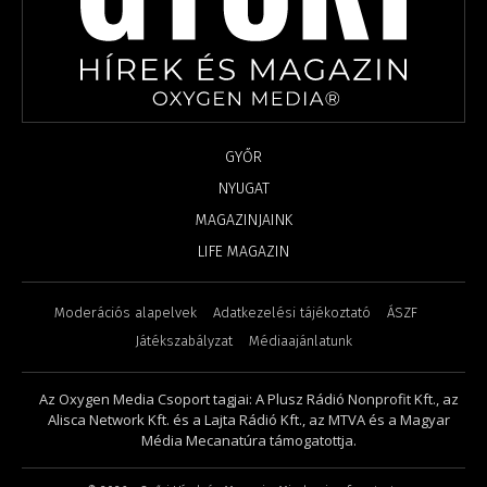
GYŐR
NYUGAT
MAGAZINJAINK
LIFE MAGAZIN
Moderációs alapelvek
Adatkezelési tájékoztató
ÁSZF
Játékszabályzat
Médiaajánlatunk
Az Oxygen Media Csoport tagjai: A Plusz Rádió Nonprofit Kft., az
Alisca Network Kft. és a Lajta Rádió Kft., az MTVA és a Magyar
Média Mecanatúra támogatottja.