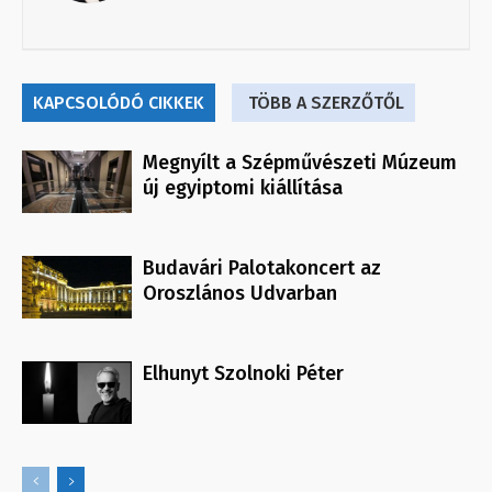
KAPCSOLÓDÓ CIKKEK
TÖBB A SZERZŐTŐL
Megnyílt a Szépművészeti Múzeum
új egyiptomi kiállítása
Budavári Palotakoncert az
Oroszlános Udvarban
Elhunyt Szolnoki Péter