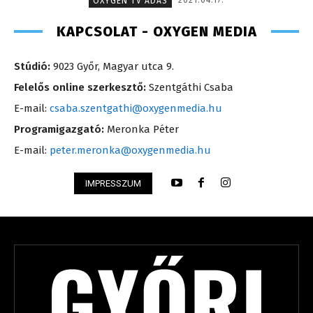
OXYGEN TV ADÁS
KAPCSOLAT - OXYGEN MEDIA
Stúdió:
9023 Győr, Magyar utca 9.
Felelős online szerkesztő:
Szentgáthi Csaba
E-mail:
csaba.szentgathi@oxygenmedia.hu
Programigazgató:
Meronka Péter
E-mail:
peter.meronka@oxygenmedia.hu
IMPRESSZUM