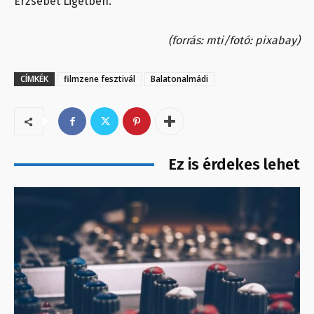
Erzsébet Ligetben.
(forrás: mti/fotó: pixabay)
CÍMKÉK
filmzene fesztivál
Balatonalmádi
Ez is érdekes lehet