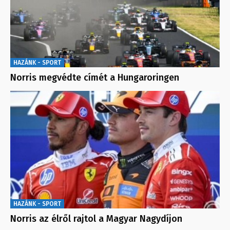
HAZÁNK - SPORT
Norris megvédte címét a Hungaroringen
HAZÁNK - SPORT
Norris az élről rajtol a Magyar Nagydíjon