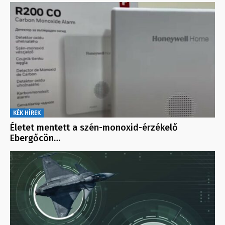
KÉK HÍREK
Életet mentett a szén-monoxid-érzékelő
Ebergőcön…