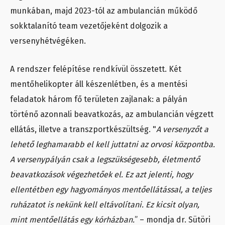
munkában, majd 2023-tól az ambulancián működő
sokktalanító team vezetőjeként dolgozik a
versenyhétvégéken.
A rendszer felépítése rendkívül összetett. Két
mentőhelikopter áll készenlétben, és a mentési
feladatok három fő területen zajlanak: a pályán
történő azonnali beavatkozás, az ambulancián végzett
ellátás, illetve a transzportkészültség. "
A versenyzőt a
lehető leghamarabb el kell juttatni az orvosi központba.
A versenypályán csak a legszükségesebb, életmentő
beavatkozások végezhetőek el. Ez azt jelenti, hogy
ellentétben egy hagyományos mentőellátással, a teljes
ruházatot is nekünk kell eltávolítani. Ez kicsit olyan,
mint mentőellátás egy kórházban.
” – mondja dr. Sütöri