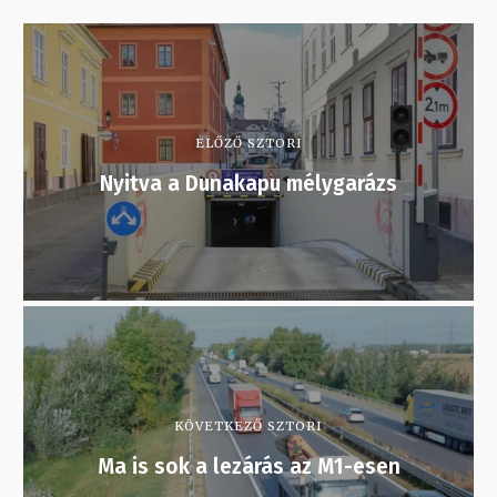
ELŐZŐ SZTORI
Nyitva a Dunakapu mélygarázs
KÖVETKEZŐ SZTORI
Ma is sok a lezárás az M1-esen