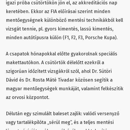
igazi próba csütörtökön jön el, az akkreditációs nap
keretében. Ekkor az FIA előírásai szerint minden
mentőegységnek különböző mentési technikákból kell
vizsgát tennie, pl. gyors kimentés, lassú kimentés,
minden autótípusra külön (F1, F2, F3, Porsche Kupa).
A csapatok hónapokkal előtte gyakorolnak speciális
makettautókon. A csütörtök délelőtt ezekről a
szigorúan időzített vizsgákról szól, ahol Dr. Sütöri
Dávid és Dr. Rosta Máté Tivadar közösen segítik a
magyar mentőegységek munkáját, valamint felkészítik
az orvosi központot.
Délután egy szimulált baleset zajlik: valódi versenyző
vagy tartalékpilóta „sérül meg”, és a teljes mentési