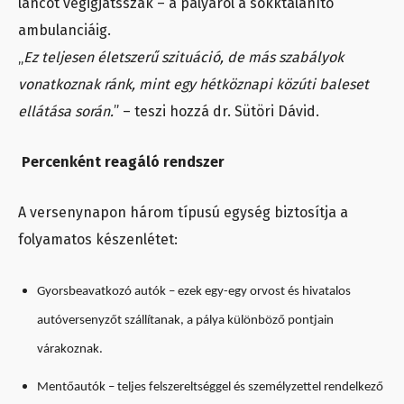
láncot végigjátsszák – a pályáról a sokktalanító
ambulanciáig.
„
Ez teljesen életszerű szituáció, de más szabályok
vonatkoznak ránk, mint egy hétköznapi közúti baleset
ellátása során.
” – teszi hozzá dr. Sütöri Dávid.
Percenként reagáló rendszer
A versenynapon három típusú egység biztosítja a
folyamatos készenlétet:
Gyorsbeavatkozó autók – ezek egy-egy orvost és hivatalos
autóversenyzőt szállítanak, a pálya különböző pontjain
várakoznak.
Mentőautók – teljes felszereltséggel és személyzettel rendelkező