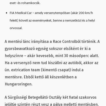
eset- és rohamkocsik.
FIA Medical Car – amely versenytempóban (akár 200 km/h
felett) követi az eseményeket, benne a nemzetközi és a helyi
orvossal.
A mentési lánc irányítása a Race Controlból történik. A
gyorsbeavatkozó egység sokszor elsőként ér ki a
helyszínre – akár kevesebb, mint 30 másodperc alatt.
Ha a versenyző nem tud kiszállni az autóból, akkor az
ún. extrication team (kimentő csapat) indul a
mentésre. Ebből kettő áll készenlétben a
Hungaroringen.
A Sürgősségi Betegellátó Osztály két fiatal szakorvos
jelöltje szintén részt vesz a pálya melletti mentésben.