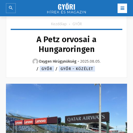
Kezdőlap
GYŐR
A Petz orvosai a
Hungaroringen
Oxygen Hirügynökség
-
2025.08.05.
GYŐR
GYŐR - KÖZÉLET