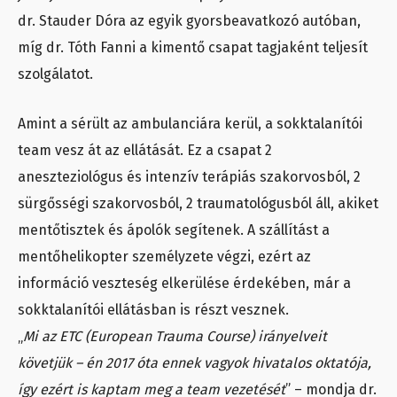
dr. Stauder Dóra az egyik gyorsbeavatkozó autóban,
míg dr. Tóth Fanni a kimentő csapat tagjaként teljesít
szolgálatot.
Amint a sérült az ambulanciára kerül, a sokktalanítói
team vesz át az ellátását. Ez a csapat 2
aneszteziológus és intenzív terápiás szakorvosból, 2
sürgősségi szakorvosból, 2 traumatológusból áll, akiket
mentőtisztek és ápolók segítenek. A szállítást a
mentőhelikopter személyzete végzi, ezért az
információ veszteség elkerülése érdekében, már a
sokktalanítói ellátásban is részt vesznek.
„
Mi az ETC (European Trauma Course) irányelveit
követjük – én 2017 óta ennek vagyok hivatalos oktatója,
így ezért is kaptam meg a team vezetését
” – mondja dr.