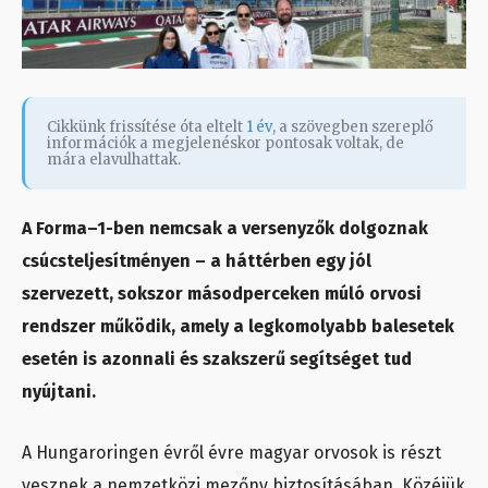
Cikkünk frissítése óta eltelt
1 év
, a szövegben szereplő
információk a megjelenéskor pontosak voltak, de
mára elavulhattak.
A Forma–1-ben nemcsak a versenyzők dolgoznak
csúcsteljesítményen – a háttérben egy jól
szervezett, sokszor másodperceken múló orvosi
rendszer működik, amely a legkomolyabb balesetek
esetén is azonnali és szakszerű segítséget tud
nyújtani.
A Hungaroringen évről évre magyar orvosok is részt
vesznek a nemzetközi mezőny biztosításában. Közéjük