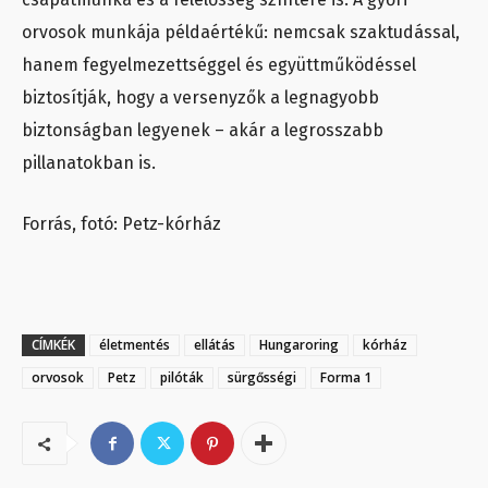
orvosok munkája példaértékű: nemcsak szaktudással,
hanem fegyelmezettséggel és együttműködéssel
biztosítják, hogy a versenyzők a legnagyobb
biztonságban legyenek – akár a legrosszabb
pillanatokban is.
Forrás, fotó: Petz-kórház
CÍMKÉK
életmentés
ellátás
Hungaroring
kórház
orvosok
Petz
pilóták
sürgősségi
Forma 1