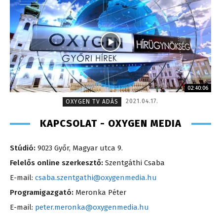
02:40:06
2021.04.17.
OXYGEN TV ADÁS
KAPCSOLAT - OXYGEN MEDIA
Stúdió:
9023 Győr, Magyar utca 9.
Felelős online szerkesztő:
Szentgáthi Csaba
E-mail:
csaba.szentgathi@oxygenmedia.hu
Programigazgató:
Meronka Péter
E-mail:
peter.meronka@oxygenmedia.hu