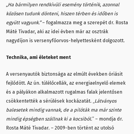
„Ha bármilyen rendkívüli esemény történik, azonnal
közösen tudunk dönteni, hiszen térben és időben is
együtt vagyunk.”
– fogalmazza meg a szerepét dr. Rosta
Máté Tivadar, aki az idei évben már az osztrák
nagydíjon is versenyfőorvos-helyettesként dolgozott.
Technika, ami életeket ment
A versenyautók biztonsága az elmúlt években óriásit
fejlődött. Az ún. túlélőcellák, az energiaelnyelő elemek
és a pályákon alkalmazott rugalmas falak jelentősen
csökkentették a sérülések kockázatát. „
Látványos
balesetek mindig vannak, de a pilóták ma már szinte
mindig épségben szállnak ki a kocsiból.
” – mondja dr.
Rosta Máté Tivadar. – 2009-ben történt az utolsó