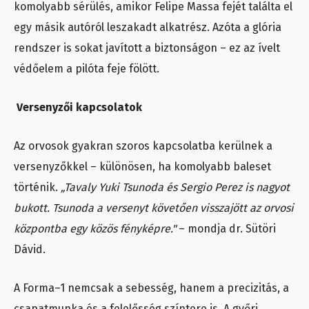
komolyabb sérülés, amikor Felipe Massa fejét találta el
egy másik autóról leszakadt alkatrész. Azóta a glória
rendszer is sokat javított a biztonságon – ez az ívelt
védőelem a pilóta feje fölött.
Versenyzői kapcsolatok
Az orvosok gyakran szoros kapcsolatba kerülnek a
versenyzőkkel – különösen, ha komolyabb baleset
történik.
„Tavaly Yuki Tsunoda és Sergio Perez is nagyot
bukott. Tsunoda a versenyt követően visszajött az orvosi
központba egy közös fényképre."
– mondja dr. Sütöri
Dávid.
A Forma–1 nemcsak a sebesség, hanem a precizitás, a
csapatmunka és a felelősség színtere is. A győri