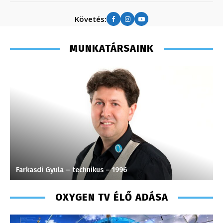
Követés:
MUNKATÁRSAINK
Farkasdi Gyula – technikus – 1996
P
OXYGEN TV ÉLŐ ADÁSA