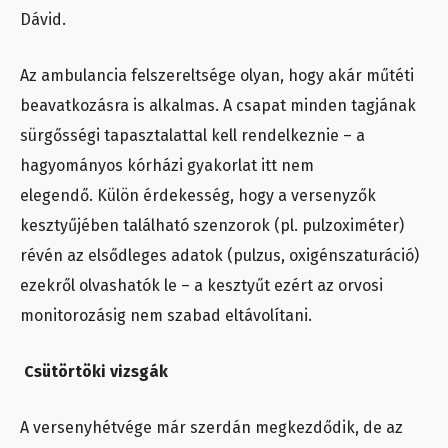
Dávid.
Az ambulancia felszereltsége olyan, hogy akár műtéti
beavatkozásra is alkalmas. A csapat minden tagjának
sürgősségi tapasztalattal kell rendelkeznie – a
hagyományos kórházi gyakorlat itt nem
elegendő.
Külön érdekesség, hogy a versenyzők
kesztyűjében található szenzorok (pl. pulzoximéter)
révén az elsődleges adatok (pulzus, oxigénszaturáció)
ezekről olvashatók le – a kesztyűt ezért az orvosi
monitorozásig nem szabad eltávolítani.
Csütörtöki vizsgák
A versenyhétvége már szerdán megkezdődik, de az