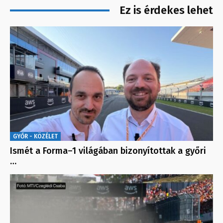
Ez is érdekes lehet
GYŐR - KÖZÉLET
Ismét a Forma–1 világában bizonyítottak a győri
…