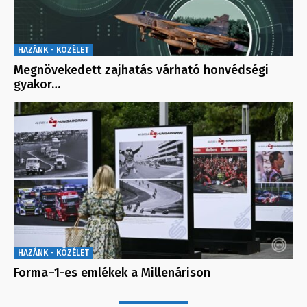
HAZÁNK - KÖZÉLET
Megnövekedett zajhatás várható honvédségi
gyakor…
HAZÁNK - KÖZÉLET
Forma–1-es emlékek a Millenárison